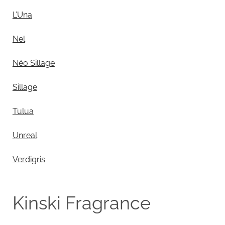
L’Una
Nel
Néo Sillage
Sillage
Tulua
Unreal
Verdigris
Kinski Fragrance