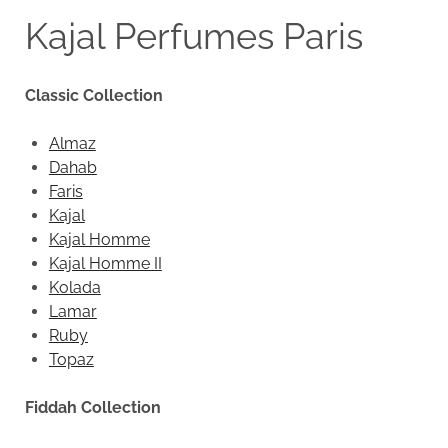
Kajal Perfumes Paris
Classic Collection
Almaz
Dahab
Faris
Kajal
Kajal Homme
Kajal Homme II
Kolada
Lamar
Ruby
Topaz
Fiddah Collection