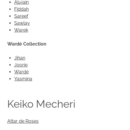
Alujain
Fiddah
Sareef
Sawlay
Warek
Wardé Collection
Jihan
Joorie
Wardé
Yasmina
Keiko Mecheri
Attar de Roses