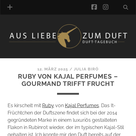
facebook
instagra
ÜBER UNS
DUFTVERZEICHNIS
MANUFAKTUREN
DUFTNOTEN
12. MÄRZ 2025
/
JULIA BIRÓ
RUBY VON KAJAL PERFUMES –
KOMMENTARE
GOURMAND TRIFFT FRUCHT
KATEGORIEN
SCHLAGWORTE
LINK-SAMMLUNG
Es kirschelt mit
Ruby
von
Kajal Perfumes
. Das It-
ARTIKEL-ARCHIV
Früchtchen der Duftszene findet sich bei der 2014
gegründeten Marke in einem luxuriös gestalteten
ONLINE-SHOP
Flakon in Rubinrot wieder, der im typischen Kajal-Stil
DAS ALZD-TEAM
gehalten ist. Ich konnte mir den Duft bereits auf der