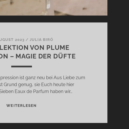
AUGUST 2023
/
JULIA BIRÓ
LLEKTION VON PLUME
ON – MAGIE DER DÜFTE
pression ist ganz neu bei Aus Liebe zum
ist Grund genug, sie Euch heute hier
 Sieben Eaux de Parfum haben wir…
DIE
WEITERLESEN
KOLLEKTION
VON
PLUME