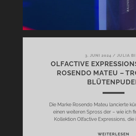
3. JUNI 2024
/
JULIA B
OLFACTIVE EXPRESSIONS
ROSENDO MATEU – TR
BLÜTENPUDE
Die Marke Rosendo Mateu lancierte kürz
einen weiteren Spross der – wie ich f
Kollektion Olfactive Expressions, die
OL
WEITERLESEN