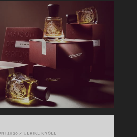
IMPRESSION
–
MAGIE
DER
DÜFTE
JUNI 2020
/
ULRIKE KNÖLL