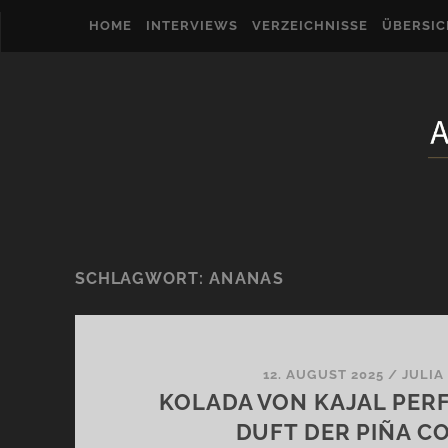
HOME
INTERVIEWS
VERZEICHNISSE
ÜBERSI
SCHLAGWORT:
ANANAS
12. AUGUST 2025
/
JULIA
KOLADA VON KAJAL PER
DUFT DER PIÑA C