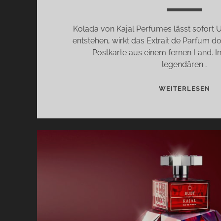
Kolada von Kajal Perfumes lässt sofort 
entstehen, wirkt das Extrait de Parfum d
Postkarte aus einem fernen Land. In
legendären…
KO
WEITERLESEN
VO
KA
PE
–
DE
DU
DE
PI
CO