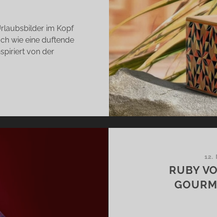
Urlaubsbilder im Kopf
och wie eine duftende
spiriert von der
LADA
N
JAL
RFUMES
R
FT
12.
R
RUBY VO
ÑA
GOURM
LADA