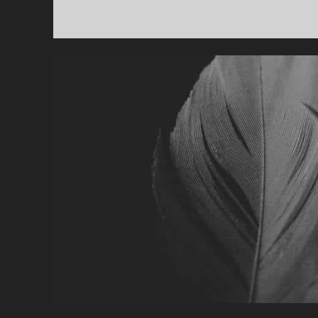
EX
NO
8
VO
RO
MA
–
TR
BL