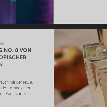
IRÓ
 NO. 8 VON
OPISCHER
R
lich mit der No. 8,
inde – grandiosen
 ich Euch vor ein…
FACTIVE