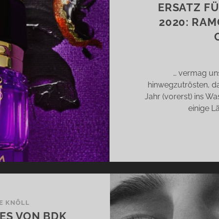
GNAC
ERSATZ F
D
2020: RA
HACH
… vermag uns
hinwegzutrösten, da
Jahr (vorerst) ins W
einige L
E KNÖLL
RES VON BDK