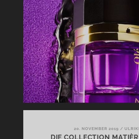
CO
UN
SC
20. NOVEMBER 2019
/
ULRIK
DIE COLLECTION MATIÈ