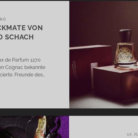
IRÓ
CKMATE VON
D SCHACH
ux de Parfum 1270
len Cognac bekannte
cierte. Freunde des…
70
TRÊME
D
ECKMATE
N
APIN
17. 