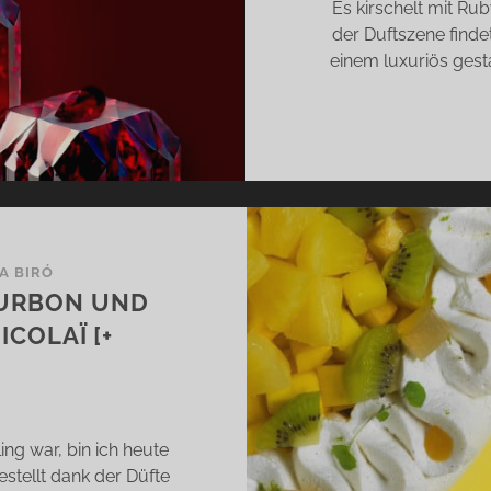
Es kirschelt mit Ru
der Duftszene finde
einem luxuriös gesta
IA BIRÓ
OURBON UND
COLAÏ [+
]
ng war, bin ich heute
stellt dank der Düfte