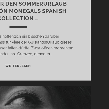
ÜR DEN SOMMERURLAUB
MÓN MONEGALS SPANISH
COLLECTION …
 hoffentlich ein bisschen darüber
ss für viele der (Auslands)Urlaub dieses
asser fallen dürfte. Zwar öffnen momentan
änder ihre Grenzen, dennoch…
ERSATZ
WEITERLESEN
FÜR
DEN
SOMMERURLAUB
2020:
RAMÓN
MONEGALS
SPANISH