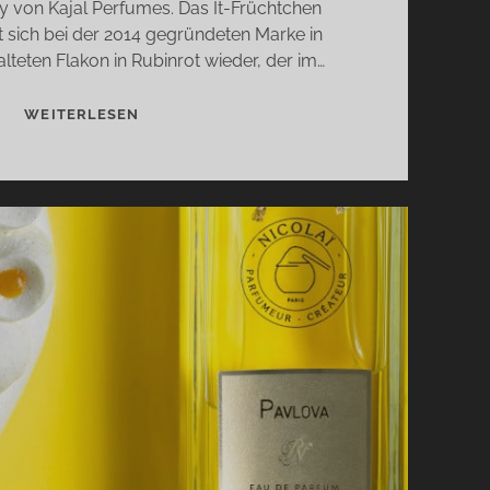
by von Kajal Perfumes. Das It-Früchtchen
t sich bei der 2014 gegründeten Marke in
lteten Flakon in Rubinrot wieder, der im…
RUBY
WEITERLESEN
VON
KAJAL
PERFUMES
–
GOURMAND
TRIFFT
FRUCHT