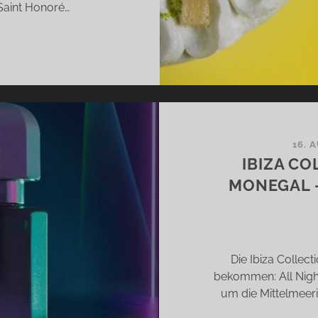
aint Honoré…
VLOVA,
CARON
URBON
D
INT
NORÉ
N
16. 
COLAÏ
IBIZA C
MONEGAL –
RLOSUNG]
Die Ibiza Colle
bekommen: All Night
um die Mittelmeeri