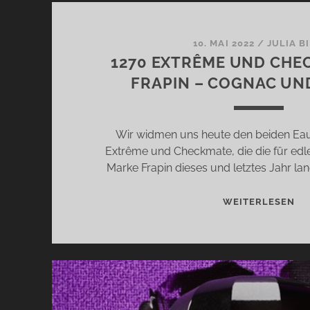
10. MAI 2022
/
JULIA B
1270 EXTRÊME UND CHE
FRAPIN – COGNAC UN
Wir widmen uns heute den beiden Ea
Extrême und Checkmate, die die für ed
Marke Frapin dieses und letztes Jahr lan
12
WEITERLESEN
EX
UN
CH
VO
FR
–