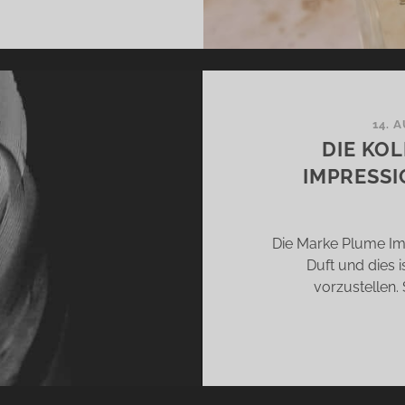
PRESSIONS
.
N
SENDO
TEU
14. 
DIE KO
OPISCHER
IMPRESSI
ÜTENPUDER
Die Marke Plume Im
Duft und dies 
vorzustellen.