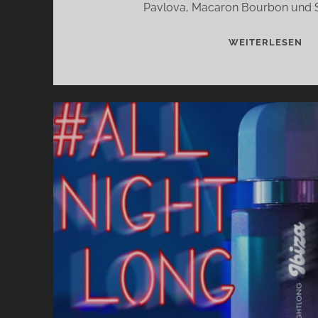
Pavlova, Macaron Bourbon und S
PA
WEITERLESEN
MA
BO
UN
SA
HO
VO
NI
[+
VE