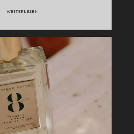
IBIZA
WEITERLESEN
COLLECTION
VON
RAMÓN
MONEGAL
–
WIR
FEIERN
ALL
NIGHT
LONG