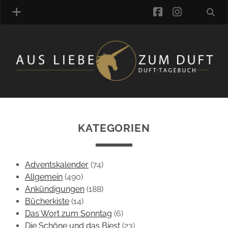
facebook
instagra
ÜBER UNS
DUFTVERZEICHNIS
MANUFAKTUREN
DUFTNOTEN
KATEGORIEN
KOMMENTARE
KATEGORIEN
SCHLAGWORTE
Adventskalender
(74)
LINK-SAMMLUNG
Allgemein
(490)
ARTIKEL-ARCHIV
Ankündigungen
(188)
Bücherkiste
(14)
ONLINE-SHOP
Das Wort zum Sonntag
(6)
DAS ALZD-TEAM
Die Schöne und das Biest
(23)