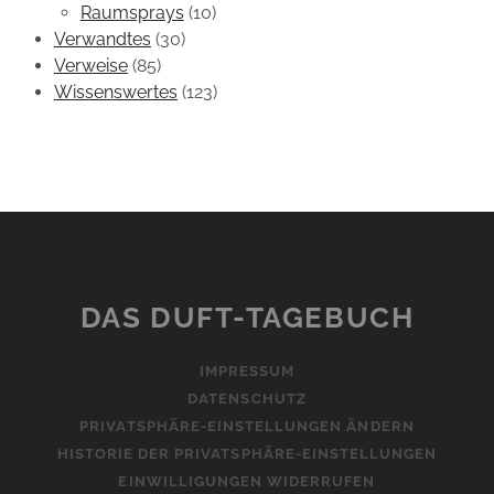
Raumsprays
(10)
Verwandtes
(30)
Verweise
(85)
Wissenswertes
(123)
DAS DUFT-TAGEBUCH
IMPRESSUM
DATENSCHUTZ
PRIVATSPHÄRE-EINSTELLUNGEN ÄNDERN
HISTORIE DER PRIVATSPHÄRE-EINSTELLUNGEN
EINWILLIGUNGEN WIDERRUFEN