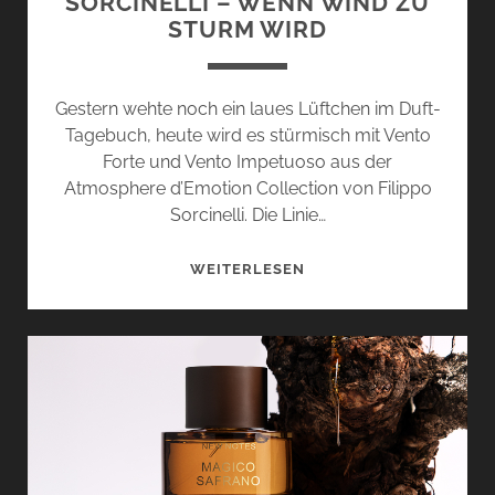
SORCINELLI – WENN WIND ZU
STURM WIRD
Gestern wehte noch ein laues Lüftchen im Duft-
Tagebuch, heute wird es stürmisch mit Vento
Forte und Vento Impetuoso aus der
Atmosphere d’Emotion Collection von Filippo
Sorcinelli. Die Linie…
VENTO
WEITERLESEN
FORTE
UND
VENTO
IMPETUOSO
VON
FILIPPO
SORCINELLI
–