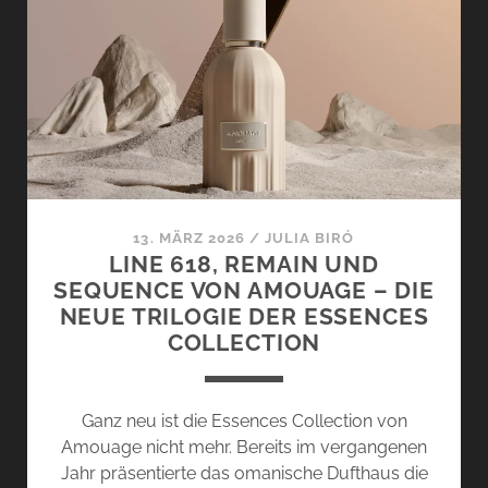
VON
NOTES
DE
BAS
DE
PAJE
13. MÄRZ 2026
/
JULIA BIRÓ
LINE 618, REMAIN UND
SEQUENCE VON AMOUAGE – DIE
NEUE TRILOGIE DER ESSENCES
COLLECTION
Ganz neu ist die Essences Collection von
Amouage nicht mehr. Bereits im vergangenen
Jahr präsentierte das omanische Dufthaus die