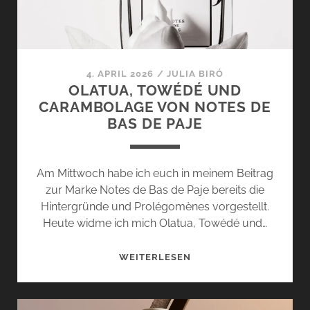
EINEM
RICHTIGEN
KRACHER
4. APRIL 2026
/
JULIA BIRÓ
OLATUA, TOWÉDÉ UND
CARAMBOLAGE VON NOTES DE
BAS DE PAJE
Am Mittwoch habe ich euch in meinem Beitrag
zur Marke Notes de Bas de Paje bereits die
Hintergründe und Prolégomènes vorgestellt.
Heute widme ich mich Olatua, Towédé und…
OLATUA,
WEITERLESEN
TOWÉDÉ
UND
CARAMBOLAGE