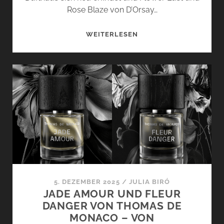
Rose Blaze von D’Orsay…
INCENSE
WEITERLESEN
CRUSH
UND
HOLY
BERRY
VON
D’ORSAY
–
ZWEI
EXTRAITS
ZWISCHEN
RAUCH
UND
5. DEZEMBER 2025
/
JULIA BIRÓ
SÜSSE
JADE AMOUR UND FLEUR
DANGER VON THOMAS DE
MONACO – VON