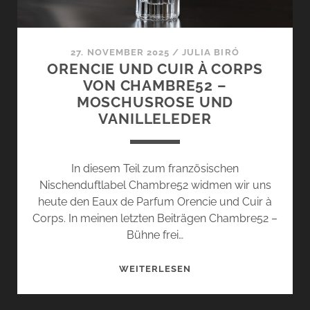
VON
FUTURISTISCHEN
UND
27. NOVEMBER 2025
/
JULIA BIRÓ
GEFÄHRLICHEN
ORENCIE UND CUIR À CORPS
BLÜTEN
VON CHAMBRE52 –
MOSCHUSROSE UND
VANILLELEDER
In diesem Teil zum französischen
Nischenduftlabel Chambre52 widmen wir uns
heute den Eaux de Parfum Orencie und Cuir à
Corps. In meinen letzten Beiträgen Chambre52 –
Bühne frei…
ORENCIE
WEITERLESEN
UND
CUIR