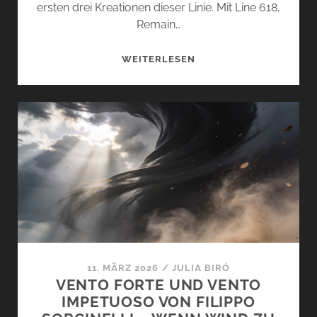
ersten drei Kreationen dieser Linie. Mit Line 618,
Remain…
LINE
WEITERLESEN
618,
REMAIN
UND
SEQUENCE
VON
AMOUAGE
–
DIE
NEUE
TRILOGIE
DER
ESSENCES
11. MÄRZ 2026
/
JULIA BIRÓ
COLLECTION
VENTO FORTE UND VENTO
IMPETUOSO VON FILIPPO