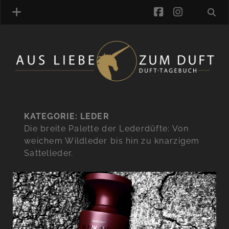
facebook
instagra
ÜBER UNS
DUFTVERZEICHNIS
MANUFAKTUREN
DUFTNOTEN
KATEGORIE:
LEDER
Die breite Palette der Lederdüfte: Von
KOMMENTARE
weichem Wildleder bis hin zu knarzigem
KATEGORIEN
Sattelleder.
SCHLAGWORTE
LINK-SAMMLUNG
ARTIKEL-ARCHIV
ONLINE-SHOP
DAS ALZD-TEAM