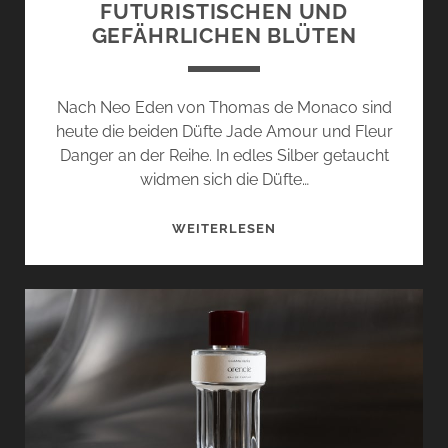
FUTURISTISCHEN UND
GEFÄHRLICHEN BLÜTEN
Nach Neo Eden von Thomas de Monaco sind
heute die beiden Düfte Jade Amour und Fleur
Danger an der Reihe. In edles Silber getaucht
widmen sich die Düfte…
JADE
WEITERLESEN
AMOUR
UND
FLEUR
DANGER
VON
THOMAS
DE
MONACO
–