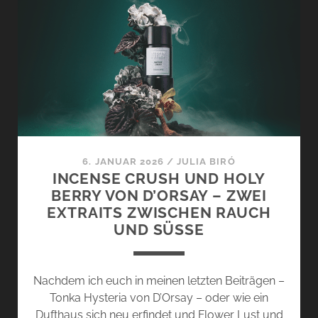
NEW
NOTES
–
DIESEM
SAFRAN
WOHNT
EIN
ZAUBER
INNE
6. JANUAR 2026
/
JULIA BIRÓ
INCENSE CRUSH UND HOLY
BERRY VON D’ORSAY – ZWEI
EXTRAITS ZWISCHEN RAUCH
UND SÜSSE
Nachdem ich euch in meinen letzten Beiträgen –
Tonka Hysteria von D’Orsay – oder wie ein
Dufthaus sich neu erfindet und Flower Lust und