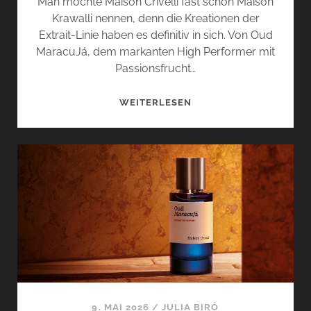
Man möchte Maison Crivelli fast schon Maison
Krawalli nennen, denn die Kreationen der
Extrait-Linie haben es definitiv in sich. Von Oud
MaracuJá, dem markanten High Performer mit
Passionsfrucht…
OUD
WEITERLESEN
STALLION
UND
CUIR
INFRAROUGE
VON
MAISON
CRIVELLI
SETZEN
STATEMENTS
9. MAI 2026
/
JULIA BIRÓ