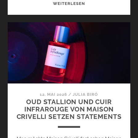
BLACK
WEITERLESEN
CRÈME
UND
BLACK
KARAK
VON
BORNTOSTANDOUT
–
DIE
EXTRAIT
EXTRÈME
COLLECTION
BEKOMMT
12. MAI 2026
/
JULIA BIRÓ
ZUWACHS
OUD STALLION UND CUIR
INFRAROUGE VON MAISON
CRIVELLI SETZEN STATEMENTS