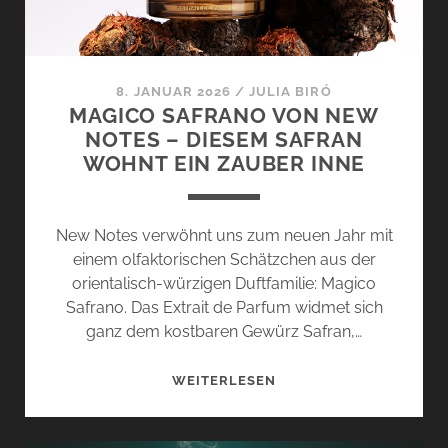
WENN
WIND
ZU
STURM
8. JANUAR 2026
/
JULIA BIRÓ
WIRD
MAGICO SAFRANO VON NEW
NOTES – DIESEM SAFRAN
WOHNT EIN ZAUBER INNE
New Notes verwöhnt uns zum neuen Jahr mit
einem olfaktorischen Schätzchen aus der
orientalisch-würzigen Duftfamilie: Magico
Safrano. Das Extrait de Parfum widmet sich
ganz dem kostbaren Gewürz Safran,…
MAGICO
WEITERLESEN
SAFRANO
VON