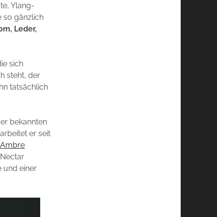
e, Ylang-
e so gänzlich
m, Leder,
ie sich
h steht, der
n tatsächlich
der bekannten
rbeitet er seit
e
Ambre
 Nectar
e und einer