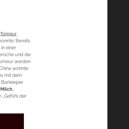
rfümeur
konnte: Bereits
in einer
Gerüche und die
arfümeur werden
h China wohnte
 es mit dem
r Barkeeper
Milch,
 „Gefühl der