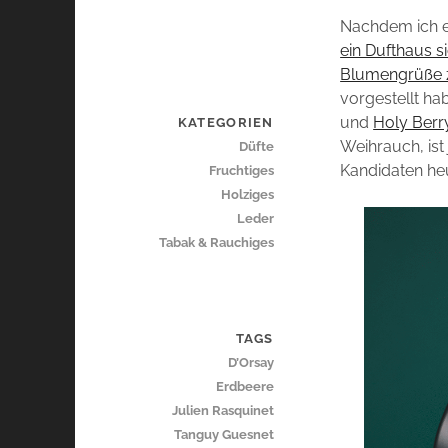
Nachdem ich e
ein Dufthaus s
Blumengrüße 
vorgestellt ha
und
Holy Berr
KATEGORIEN
Weihrauch, ist
Düfte
Kandidaten heut
Fruchtiges
Holziges
Leder
Tabak & Rauchiges
TAGS
D’Orsay
Erdbeere
Julien Rasquinet
Tanguy Guesnet