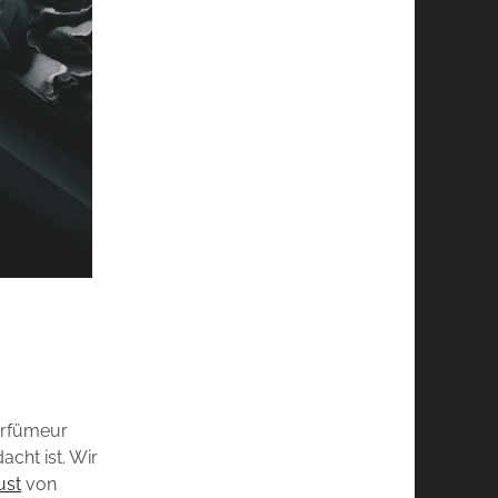
arfümeur
acht ist. Wir
ust
von