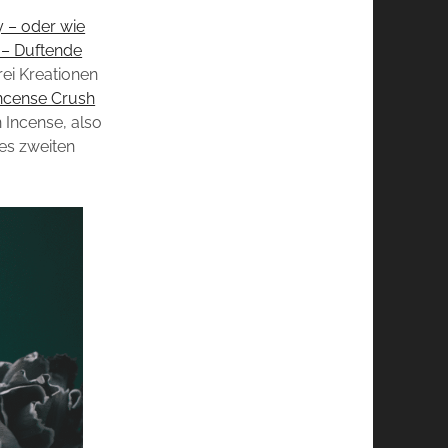
y – oder wie
 – Duftende
rei Kreationen
ncense Crush
 Incense, also
es zweiten