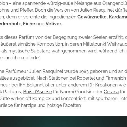
ion – eine spannende würzig-süße Melange aus Orangenblüt
hne und Pfeffer. Doch die Version von Julien Rasquinet dürft
en, denn er vereinte die Ingredienzien
Gewürznelke, Kardamo
dernholz, Eiche
und
Vetiver
.
ass dieses Parfüm von der Begegnung zweier Seelen erzählt, d
e äußerst sinnliche Komposition, in deren Mittelpunkt Weihrauc
r als mystische Substanz wahrgenommen wird, während ich ih
 sinnlich empfinde.“
che Parfümeur Julien Rasquinet wurde 1983 geboren und an 
illes ausgebildet. Nach Stationen bei Robertet und Firmenich a
meur bei IFF. Bekannt ist er unter anderem für Kreationen wi
k Parfums,
Bois d’Ascèse
für Naomi Goodsir oder
Cerana
für
 Düfte wirken oft komplex und konzentriert, mit spürbarer Tief
liebe für harzige und holzige Facetten.