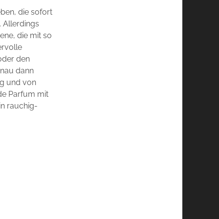
ben, die sofort
 Allerdings
ene, die mit so
rvolle
 oder den
enau dann
ig und von
de Parfum mit
in rauchig-