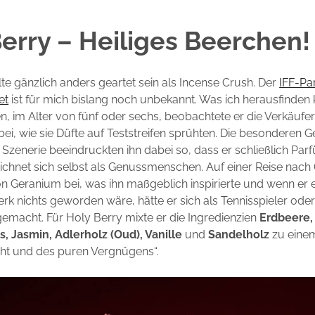
erry – Heiliges Beerchen!
lte gänzlich anders geartet sein als Incense Crush. Der
IFF-Pa
et
ist für mich bislang noch unbekannt. Was ich herausfinden 
en, im Alter von fünf oder sechs, beobachtete er die Verkäufer 
ei, wie sie Düfte auf Teststreifen sprühten. Die besonderen 
r Szenerie beeindruckten ihn dabei so, dass er schließlich P
eichnet sich selbst als Genussmenschen. Auf einer Reise nac
on Geranium bei, was ihn maßgeblich inspirierte und wenn er
 nichts geworden wäre, hätte er sich als Tennisspieler ode
macht. Für Holy Berry mixte er die Ingredienzien
Erdbeere, 
, Jasmin, Adlerholz (Oud), Vanille
und
Sandelholz
zu einem
cht und des puren Vergnügens“.