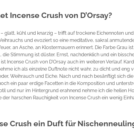
et Incense Crush von D’Orsay?
– glatt, kühl und knarzig – trifft auf trockene Eichennoten un
eihrauchs und evoziert so eine meditative, sakral anmutend
euer, an Asche, an Klostermauern erinnert. Die Farbe Grau ist
 die Stimmung ist düster. Ernst, nachdenklich und ein bissch
 ist Incense Crush von D’Orsay auch im weiteren Verlauf. K
hme ich als einzelne Duftnote nicht wahr, zu dicht und eng 
eder, Weihrauch und Eiche. Nach und nach besänftigt sich die 
 noch ein paar erdige Facetten in die Komposition und unterstr
btil und nur im Hintergrund erahnend nehme ich die hellen H
e der harschen Rauchigkeit von Incense Crush ein wenig Einha
nse Crush ein Duft für Nischenneuli