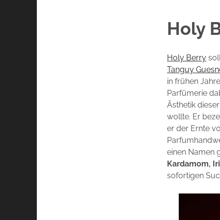
Holy B
Holy Berry
sol
Tanguy Guesn
in frühen Jahr
Parfümerie dab
Ästhetik diese
wollte. Er bez
er der Ernte v
Parfumhandwerk
einen Namen ge
Kardamom, Iris
sofortigen Su