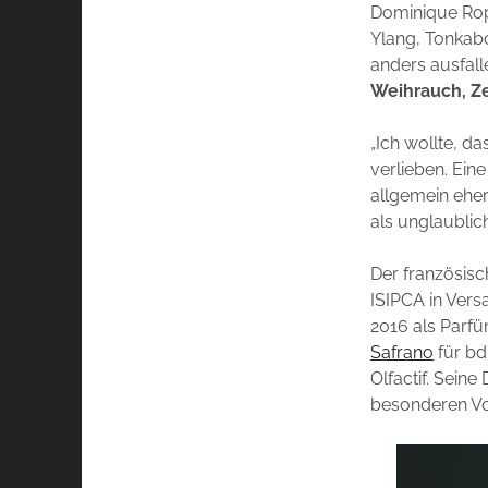
Dominique Rop
Ylang, Tonkabo
anders ausfall
Weihrauch, Ze
„Ich wollte, d
verlieben. Ein
allgemein ehe
als unglaublich
Der französis
ISIPCA in Versa
2016 als Parfü
Safrano
für bd
Olfactif. Seine
besonderen Vor