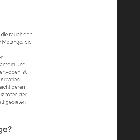
d die rauchigen
e Melange, die
en
ardamom und
verwoben ist
Kreation.
eicht deren
olznoten der
lt gebieten.
nge?