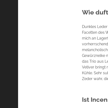
Wie duft
Dunkles Leder 
Facetten des W
mich an Lagerf
vorherrschend,
melancholisch
Gewürznelke ne
das Trio aus L
Vetiver bringt
Kühle. Sehr su
Zeder wahr, di
Ist Ince