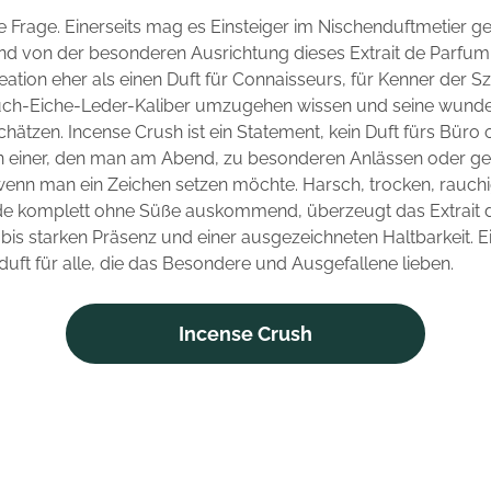
e Frage. Einerseits mag es Einsteiger im Nischenduftmetier ge
nd von der besonderen Ausrichtung dieses Extrait de Parfum.
reation eher als einen Duft für Connaisseurs, für Kenner der Sz
ch-Eiche-Leder-Kaliber umzugehen wissen und seine wunde
hätzen. Incense Crush ist ein Statement, kein Duft fürs Büro
rn einer, den man am Abend, zu besonderen Anlässen oder g
 wenn man ein Zeichen setzen möchte. Harsch, trocken, rauch
de komplett ohne Süße auskommend, überzeugt das Extrait 
n bis starken Präsenz und einer ausgezeichneten Haltbarkeit. E
duft für alle, die das Besondere und Ausgefallene lieben.
Incense Crush