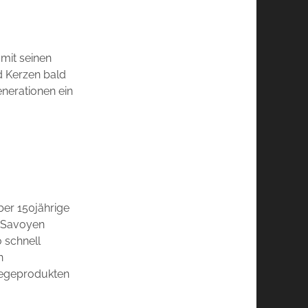
 mit seinen
d Kerzen bald
nerationen ein
ber 150jährige
r Savoyen
o schnell
n
flegeprodukten