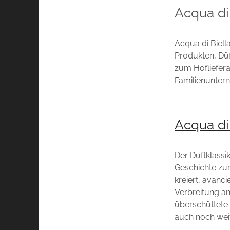
Acqua di 
Acqua di Biell
Produkten, Düf
zum Hofliefera
Familienunter
Acqua d
Der Duftklassi
Geschichte zur
kreiert, avanc
Verbreitung an
überschüttete 
auch noch weit