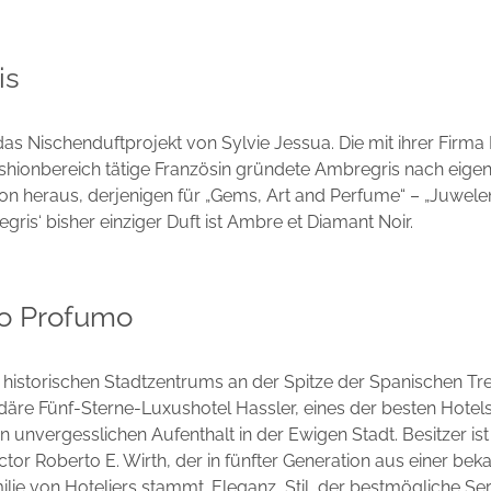
is
das Nischenduftprojekt von Sylvie Jessua. Die mit ihrer Firm
shionbereich tätige Französin gründete Ambregris nach ei
ion heraus, derjenigen für „Gems, Art and Perfume“ – „Juwele
gris‘ bisher einziger Duft ist Ambre et Diamant Noir.
o Profumo
historischen Stadtzentrums an der Spitze der Spanischen Tr
däre Fünf-Sterne-Luxushotel Hassler, eines der besten Hotel
en unvergesslichen Aufenthalt in der Ewigen Stadt. Besitzer is
tor Roberto E. Wirth, der in fünfter Generation aus einer bek
lie von Hoteliers stammt. Eleganz, Stil, der bestmögliche Se