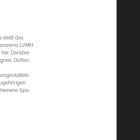
 stellt das
-Konzerns LVMH
r her. Darüber
gnes, Düften,
umgestaltete
zugehörigen
chienene Spa-