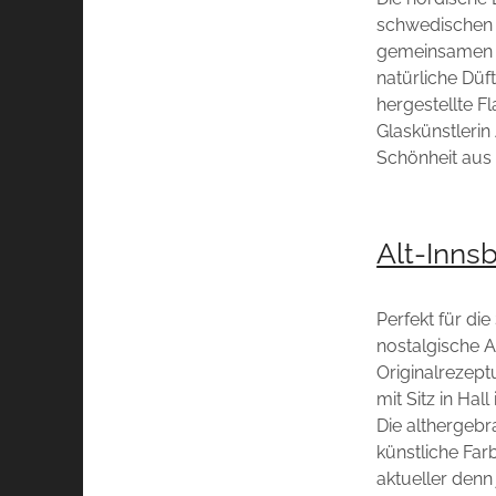
schwedischen 
gemeinsamen L
natürliche Düf
hergestellte 
Glaskünstlerin
Schönheit aus 
Alt-Inns
Perfekt für di
nostalgische 
Originalrezept
mit Sitz in Hal
Die althergebr
künstliche Far
aktueller denn 