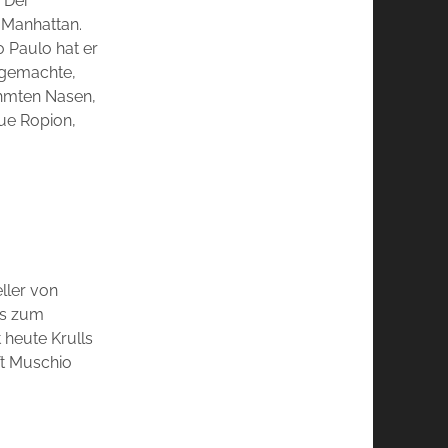
. Der
g Manhattan.
 Paulo hat er
ndgemachte,
rühmten Nasen,
que Ropion,
ller von
is zum
 heute Krulls
ft Muschio