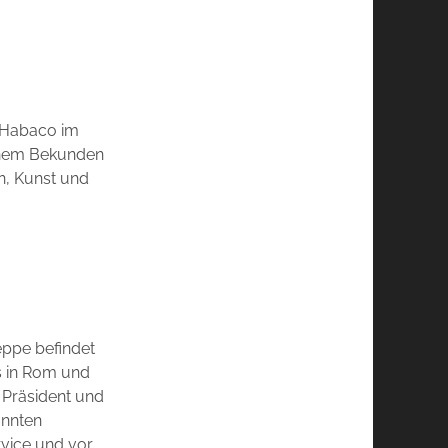
a Habaco im
genem Bekunden
n, Kunst und
eppe befindet
s in Rom und
t Präsident und
annten
rvice und vor