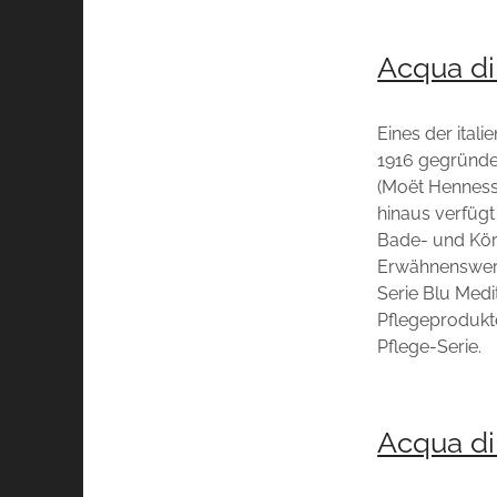
Acqua d
Eines der ital
1916 gegründe
(Moët Hennessy
hinaus verfügt
Bade- und Kör
Erwähnenswert
Serie Blu Med
Pflegeprodukte
Pflege-Serie.
Acqua di