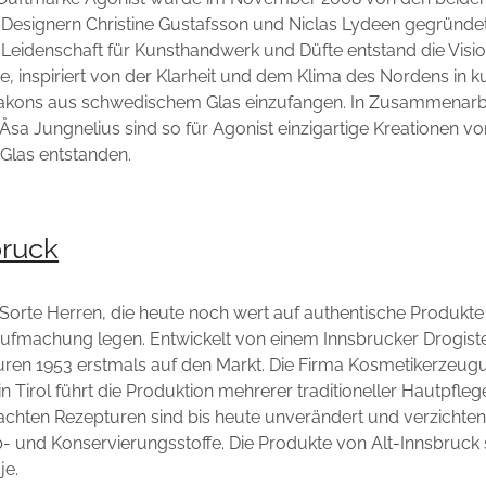
Designern Christine Gustafsson und Niclas Lydeen gegründet.
eidenschaft für Kunsthandwerk und Düfte entstand die Visi
te, inspiriert von der Klarheit und dem Klima des Nordens in k
Flakons aus schwedischem Glas einzufangen. In Zusammenarbe
 Åsa Jungnelius sind so für Agonist einzigartige Kreationen vo
Glas entstanden.
bruck
e Sorte Herren, die heute noch wert auf authentische Produkte
Aufmachung legen. Entwickelt von einem Innsbrucker Drogist
uren 1953 erstmals auf den Markt. Die Firma Kosmetikerzeug
l in Tirol führt die Produktion mehrerer traditioneller Hautpfle
achten Rezepturen sind bis heute unverändert und verzichten 
b- und Konservierungsstoffe. Die Produkte von Alt-Innsbruck 
je.