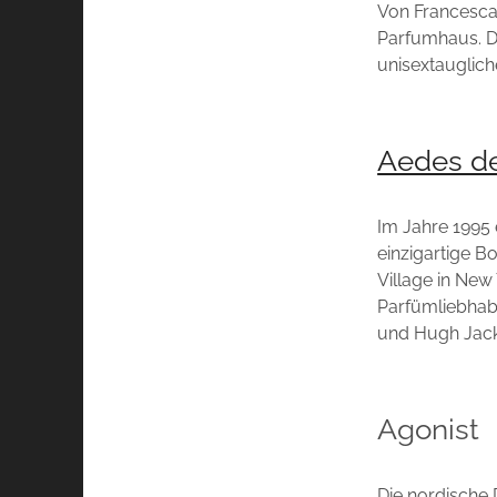
Von Francesca 
Parfumhaus. De
unisextauglich
Aedes d
Im Jahre 1995 
einzigartige B
Village in New 
Parfümliebhabe
und Hugh Jac
Agonist
Die nordische