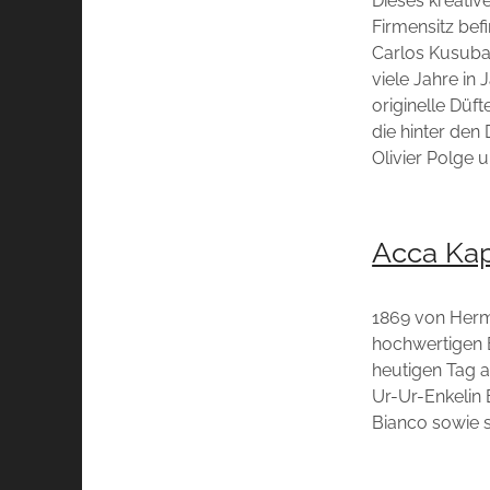
Dieses kreativ
Firmensitz bef
Carlos Kusubay
viele Jahre in
originelle Düf
die hinter den
Olivier Polge 
Acca Ka
1869 von Herma
hochwertigen 
heutigen Tag a
Ur-Ur-Enkelin 
Bianco sowie s