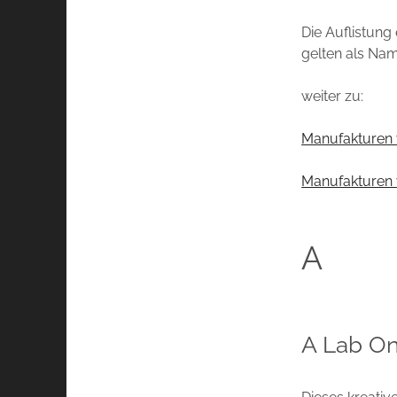
Die Auflistung
gelten als Nam
weiter zu:
Manufakturen 
Manufakturen 
A
A Lab On