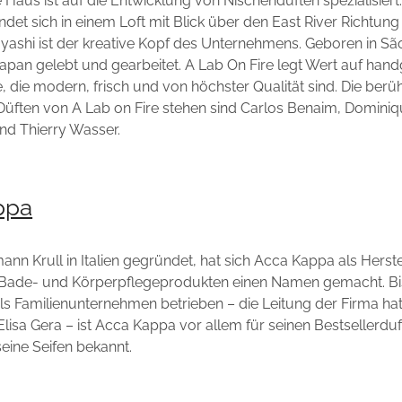
e Haus ist auf die Entwicklung von Nischendüften spezialisiert
indet sich in einem Loft mit Blick über den East River Richtun
ashi ist der kreative Kopf des Unternehmens. Geboren in São
 Japan gelebt und gearbeitet. A Lab On Fire legt Wert auf ha
te, die modern, frisch und von höchster Qualität sind. Die be
 Düften von A Lab on Fire stehen sind Carlos Benaim, Domini
und Thierry Wasser.
ppa
nn Krull in Italien gegründet, hat sich Acca Kappa als Herste
Bade- und Körperpflegeprodukten einen Namen gemacht. B
ls Familienunternehmen betrieben – die Leitung der Firma hat
Elisa Gera – ist Acca Kappa vor allem für seinen Bestsellerdu
eine Seifen bekannt.