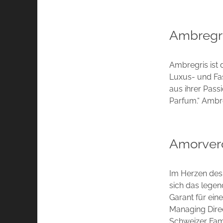
Ambregr
Ambregris ist 
Luxus- und Fa
aus ihrer Pass
Parfum.“ Ambre
Amorver
Im Herzen des 
sich das legen
Garant für ein
Managing Direc
Schweizer Fami