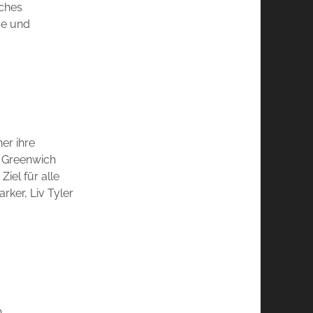
sches
ge und
er ihre
n Greenwich
iel für alle
ker, Liv Tyler
n