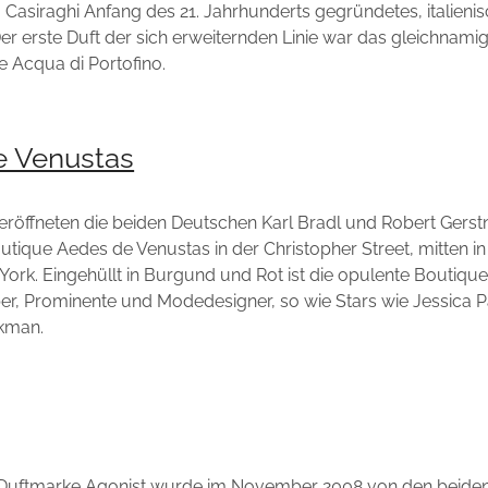
Casiraghi Anfang des 21. Jahrhunderts gegründetes, italieni
r erste Duft der sich erweiternden Linie war das gleichnami
e Acqua di Portofino.
e Venustas
eröffneten die beiden Deutschen Karl Bradl und Robert Gerstn
outique Aedes de Venustas in der Christopher Street, mitten i
York. Eingehüllt in Burgund und Rot ist die opulente Boutique Z
r, Prominente und Modedesigner, so wie Stars wie Jessica Par
kman.
 Duftmarke Agonist wurde im November 2008 von den beide