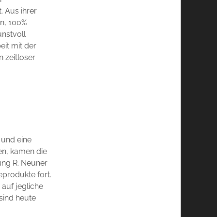
 Aus ihrer
on, 100%
unstvoll
it mit der
n zeitloser
 und eine
en, kamen die
ung R. Neuner
geprodukte fort.
auf jegliche
sind heute