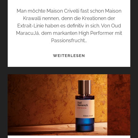
Man möchte Maison Crivelli fast schon Maison
Krawalli nennen, denn die Kreationen der
Extrait-Linie haben es definitiv in sich. Von Oud
MaracuJá, dem markanten High Performer mit
Passionsfrucht…
OUD
WEITERLESEN
STALLION
UND
CUIR
INFRAROUGE
VON
MAISON
CRIVELLI
SETZEN
STATEMENTS