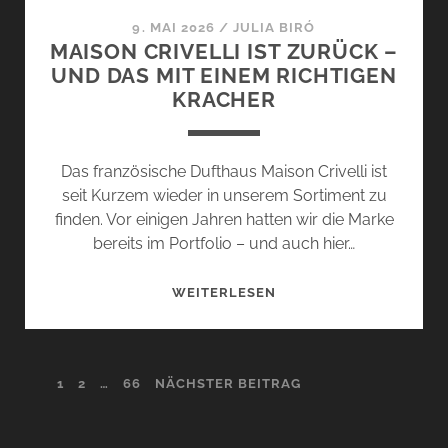
9. MAI 2026
/
JULIA BIRÓ
MAISON CRIVELLI IST ZURÜCK –
UND DAS MIT EINEM RICHTIGEN
KRACHER
Das französische Dufthaus Maison Crivelli ist
seit Kurzem wieder in unserem Sortiment zu
finden. Vor einigen Jahren hatten wir die Marke
bereits im Portfolio – und auch hier…
MAISON
WEITERLESEN
CRIVELLI
IST
ZURÜCK
SEITENNUMMERIERUNG
1
2
…
66
NÄCHSTER BEITRAG
–
UND
DER
DAS