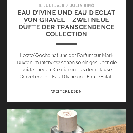
SWEET
6. JULI 2026
/
JULIA BIRÓ
ERROR
EAU D’IVINE UND EAU D’ECLAT
VON GRAVEL – ZWEI NEUE
DÜFTE DER TRANSCENDENCE
COLLECTION
Letzte Woche hat uns der Parfümeur Mark
Buxton im Interview schon so einiges über die
beiden neuen Kreationen aus dem Hause
Gravel erzählt. Eau D’Ivine und Eau D’Eclat…
EAU
WEITERLESEN
D’IVINE
UND
EAU
D’ECLAT
VON