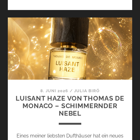
DIEUX
AUX
BAINS,
LA
NUIT
DES
300
UND
À
L’OMBRE
D’ARTÉMIS
VON
8. JUNI 2026
/
JULIA BIRÓ
HELLENIST
LUISANT HAZE VON THOMAS DE
PARIS
MONACO – SCHIMMERNDER
NEBEL
Eines meiner liebsten Dufthäuser hat ein neues