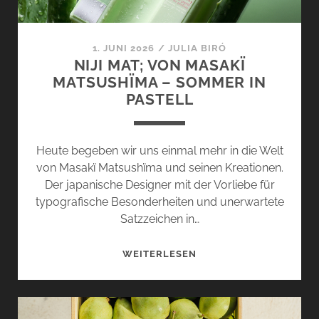
1. JUNI 2026
/
JULIA BIRÓ
NIJI MAT; VON MASAKÏ
MATSUSHÏMA – SOMMER IN
PASTELL
Heute begeben wir uns einmal mehr in die Welt
von Masakï Matsushïma und seinen Kreationen.
Der japanische Designer mit der Vorliebe für
typografische Besonderheiten und unerwartete
Satzzeichen in…
NIJI
WEITERLESEN
MAT;
VON
MASAKÏ