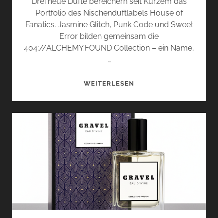
Drei neue Düfte bereichern seit Kurzem das
Portfolio des Nischenduftlabels House of
Fanatics. Jasmine Glitch, Punk Code und Sweet
Error bilden gemeinsam die
404://ALCHEMY.FOUND Collection – ein Name,
…
404://ALCHEMY.FOUND
WEITERLESEN
COLLECTION
VON
HOUSE
OF
FANATICS
–
JASMINE
GLITCH,
PUNK
CODE
UND