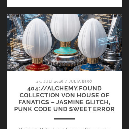
BANANA
UND
ORANGE
CRUSH
VON
PARFUMS
D’ELMAR
–
DIE
NEUE
EXOTIC
COLLECTION
25. JULI 2026
/
JULIA BIRÓ
404://ALCHEMY.FOUND
COLLECTION VON HOUSE OF
FANATICS – JASMINE GLITCH,
PUNK CODE UND SWEET ERROR