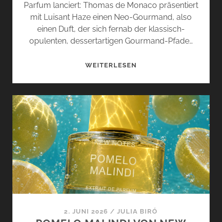
Parfum lanciert: Thomas de Monaco präsentiert
mit Luisant Haze einen Neo-Gourmand, also
einen Duft, der sich fernab der klassisch-
opulenten, dessertartigen Gourmand-Pfade…
LUISANT
WEITERLESEN
HAZE
VON
THOMAS
DE
MONACO
–
SCHIMMERNDER
NEBEL
2. JUNI 2026
/
JULIA BIRÓ