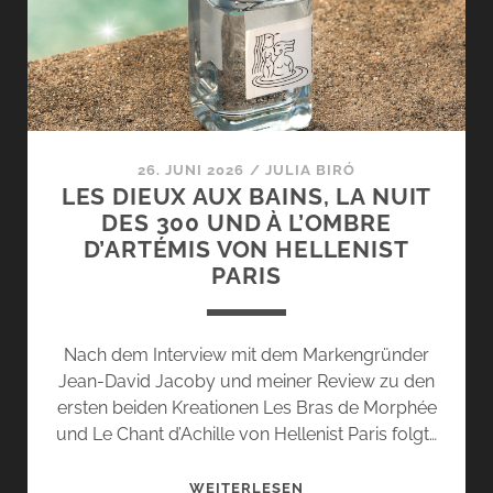
GRAVEL
–
ZWEI
NEUE
DÜFTE
DER
TRANSCENDENCE
26. JUNI 2026
/
JULIA BIRÓ
COLLECTION
LES DIEUX AUX BAINS, LA NUIT
DES 300 UND À L’OMBRE
D’ARTÉMIS VON HELLENIST
PARIS
Nach dem Interview mit dem Markengründer
Jean-David Jacoby und meiner Review zu den
ersten beiden Kreationen Les Bras de Morphée
und Le Chant d’Achille von Hellenist Paris folgt…
LES
WEITERLESEN