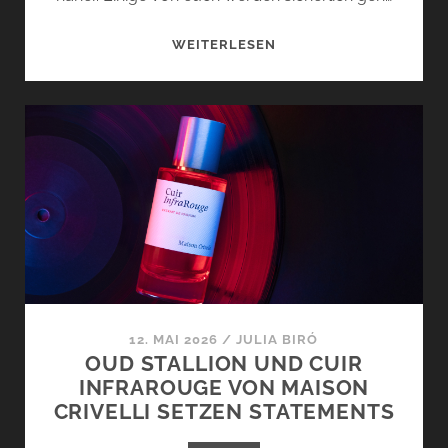
ISLA
WEITERLESEN
BOHEMIA
VON
CARNER
BARCELONA
–
WELCOME
TO
THE
MEDITERRANEAN
COLLECTION
12. MAI 2026
/
JULIA BIRÓ
OUD STALLION UND CUIR
INFRAROUGE VON MAISON
CRIVELLI SETZEN STATEMENTS