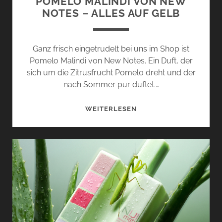
POMELO MALINDI VON NEW
NOTES – ALLES AUF GELB
Ganz frisch eingetrudelt bei uns im Shop ist
Pomelo Malindi von New Notes. Ein Duft, der
sich um die Zitrusfrucht Pomelo dreht und der
nach Sommer pur duftet.…
POMELO
WEITERLESEN
MALINDI
VON
NEW
NOTES
–
ALLES
AUF
GELB