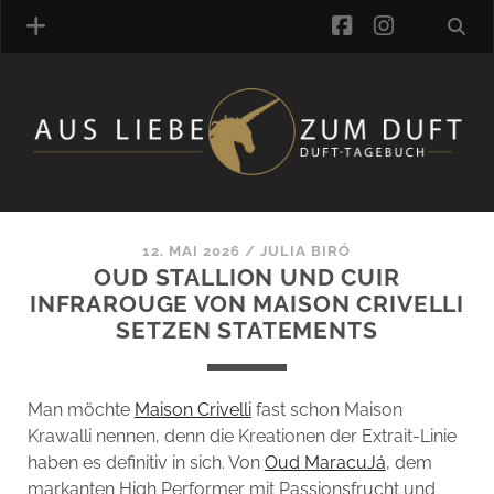
facebook
instagra
ÜBER UNS
DUFTVERZEICHNIS
MANUFAKTUREN
DUFTNOTEN
12. MAI 2026
/
JULIA BIRÓ
OUD STALLION UND CUIR
KOMMENTARE
INFRAROUGE VON MAISON CRIVELLI
KATEGORIEN
SETZEN STATEMENTS
SCHLAGWORTE
LINK-SAMMLUNG
ARTIKEL-ARCHIV
Man möchte
Maison Crivelli
fast schon Maison
Krawalli nennen, denn die Kreationen der Extrait-Linie
ONLINE-SHOP
haben es definitiv in sich. Von
Oud MaracuJá
, dem
DAS ALZD-TEAM
markanten High Performer mit Passionsfrucht und