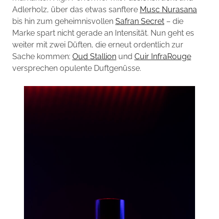
Adlerholz, über das etwas sanftere
Musc Nurasana
bis hin zum geheimnisvollen
Safran Secret
– die
Marke spart nicht gerade an Intensität. Nun geht es
weiter mit zwei Düften, die erneut ordentlich zur
Sache kommen:
Oud Stallion
und
Cuir InfraRouge
versprechen opulente Duftgenüsse.