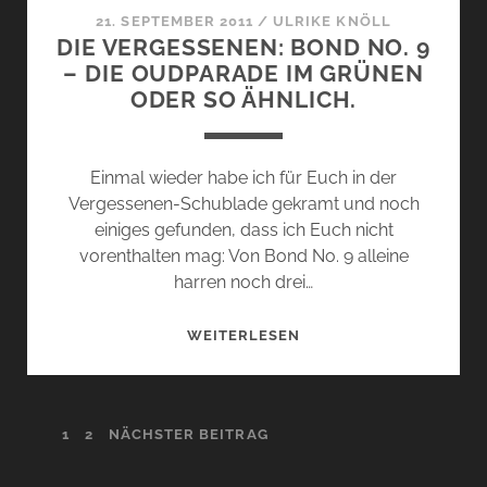
21. SEPTEMBER 2011
/
ULRIKE KNÖLL
DIE VERGESSENEN: BOND NO. 9
– DIE OUDPARADE IM GRÜNEN
ODER SO ÄHNLICH.
Einmal wieder habe ich für Euch in der
Vergessenen-Schublade gekramt und noch
einiges gefunden, dass ich Euch nicht
vorenthalten mag: Von Bond No. 9 alleine
harren noch drei…
DIE
WEITERLESEN
VERGESSENEN:
BOND
NO.
SEITENNUMMERIERUNG
1
2
NÄCHSTER BEITRAG
9
–
DER