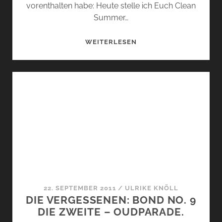
vorenthalten habe: Heute stelle ich Euch Clean
Summer…
UND
WEITERLESEN
NOCH
EINMAL
–
DIE
VERGESSENEN.
22. SEPTEMBER 2011
/
ULRIKE KNÖLL
DIE VERGESSENEN: BOND NO. 9
DIE ZWEITE – OUDPARADE.