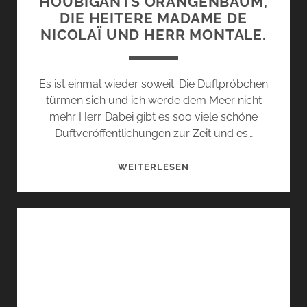
HOUBIGANTS ORANGENBAUM,
DIE HEITERE MADAME DE
NICOLAÏ UND HERR MONTALE.
Es ist einmal wieder soweit: Die Duftpröbchen
türmen sich und ich werde dem Meer nicht
mehr Herr. Dabei gibt es soo viele schöne
Duftveröffentlichungen zur Zeit und es…
DIE
WEITERLESEN
VERGESSENEN:
HOUBIGANTS
ORANGENBAUM,
DIE
HEITERE
MADAME
DE
NICOLAÏ