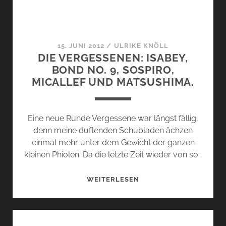
UND
HERR
MONTALE.
15. JUNI 2012
/
ULRIKE KNÖLL
DIE VERGESSENEN: ISABEY,
BOND NO. 9, SOSPIRO,
MICALLEF UND MATSUSHIMA.
Eine neue Runde Vergessene war längst fällig,
denn meine duftenden Schubladen ächzen
einmal mehr unter dem Gewicht der ganzen
kleinen Phiolen. Da die letzte Zeit wieder von so…
DIE
WEITERLESEN
VERGESSENEN:
ISABEY,
BOND