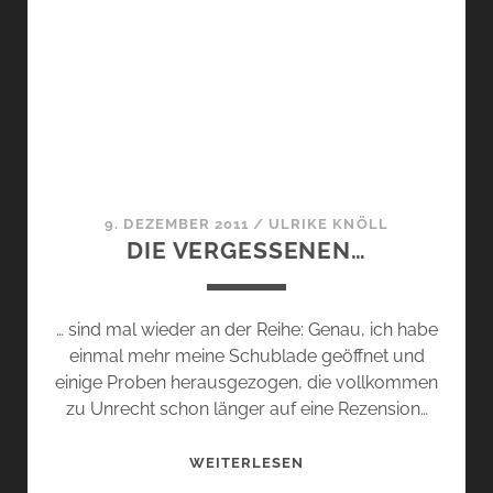
NO.
9,
SOSPIRO,
MICALLEF
UND
MATSUSHIMA.
9. DEZEMBER 2011
/
ULRIKE KNÖLL
DIE VERGESSENEN…
… sind mal wieder an der Reihe: Genau, ich habe
einmal mehr meine Schublade geöffnet und
einige Proben herausgezogen, die vollkommen
zu Unrecht schon länger auf eine Rezension…
DIE
WEITERLESEN
VERGESSENEN…