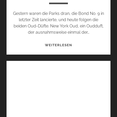
Gestern waren die Parks dran, die Bond No. 9 in
letzter Zeit lancierte, und heute folgen die
beiden Oud-Düfte. New York Oud, ein Oudduft,
der ausnahmsweise einmal der…
DIE
WEITERLESEN
VERGESSENEN:
BOND
NO.
9
DIE
ZWEITE
–
OUDPARADE.