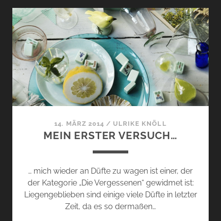
STÉPHANE
HUMBERT
LUCAS’
„BLACK
GEMSTONE“
14. MÄRZ 2014
/
ULRIKE KNÖLL
MEIN ERSTER VERSUCH…
… mich wieder an Düfte zu wagen ist einer, der
der Kategorie „Die Vergessenen“ gewidmet ist:
Liegengeblieben sind einige viele Düfte in letzter
Zeit, da es so dermaßen…