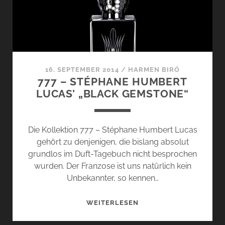
16. SEPTEMBER 2014
/
HARMEN BIRÓ
777 – STÉPHANE HUMBERT
LUCAS’ „BLACK GEMSTONE“
Die Kollektion 777 – Stéphane Humbert Lucas
gehört zu denjenigen, die bislang absolut
grundlos im Duft-Tagebuch nicht besprochen
wurden. Der Franzose ist uns natürlich kein
Unbekannter, so kennen…
777
WEITERLESEN
–