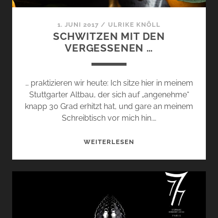
1. JUNI 2017
/
ULRIKE KNÖLL
SCHWITZEN MIT DEN
VERGESSENEN …
… praktizieren wir heute: Ich sitze hier in meinem
Stuttgarter Altbau, der sich auf „angenehme“
knapp 30 Grad erhitzt hat, und gare an meinem
Schreibtisch vor mich hin.…
SCHWITZEN
WEITERLESEN
MIT
DEN
VERGESSENEN
…