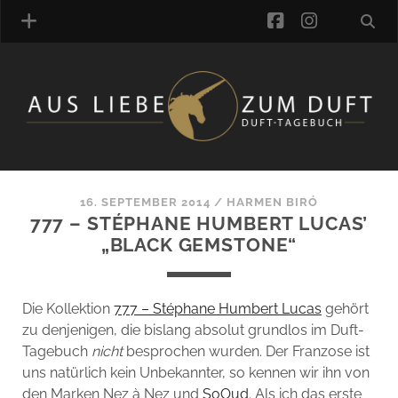
facebook
instagra
ÜBER UNS
DUFTVERZEICHNIS
MANUFAKTUREN
DUFTNOTEN
16. SEPTEMBER 2014
/
HARMEN BIRÓ
777 – STÉPHANE HUMBERT LUCAS’
KOMMENTARE
„BLACK GEMSTONE“
KATEGORIEN
SCHLAGWORTE
LINK-SAMMLUNG
Die Kollektion
777 – Stéphane Humbert Lucas
gehört
ARTIKEL-ARCHIV
zu denjenigen, die bislang absolut grundlos im Duft-
Tagebuch
nicht
besprochen wurden. Der Franzose ist
ONLINE-SHOP
uns natürlich kein Unbekannter, so kennen wir ihn von
DAS ALZD-TEAM
den Marken Nez à Nez und
SoOud
. Als ich das erste