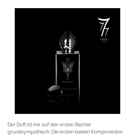
Der Duft ist mir auf den ersten Riecher
grundsympathisch. Die ersten beiden Komponenten