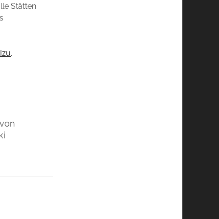
lle Stätten
s
’Izu
.
von
ki