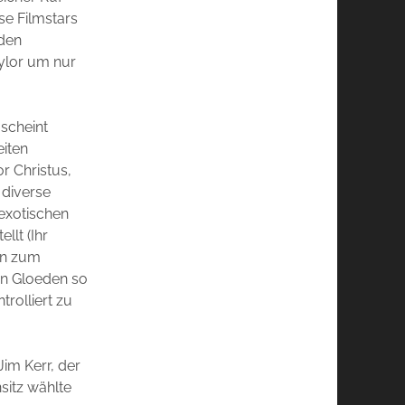
rse Filmstars
 den
aylor um nur
 scheint
eiten
r Christus,
 diverse
 exotischen
llt (Ihr
en zum
on Gloeden so
rolliert zu
Jim Kerr, der
sitz wählte