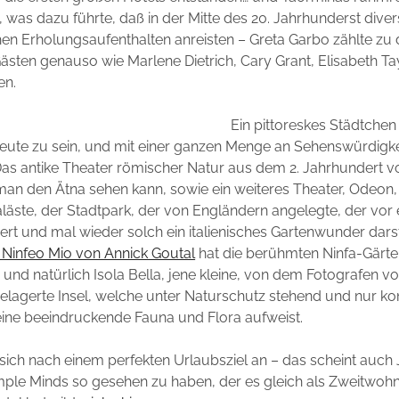
t, was dazu führte, daß in der Mitte des 20. Jahrhunderst dive
en Erholungsaufenthalten anreisten – Greta Garbo zählte zu
sten genauso wie Marlene Dietrich, Cary Grant, Elisabeth T
en.
Ein pittoreskes Städtchen
heute zu sein, und mit einer ganzen Menge an Sehenswürdigk
Das antike Theater römischer Natur aus dem 2. Jahrhundert vo
an den Ätna sehen kann, sowie ein weiteres Theater, Odeon,
läste, der Stadtpark, der von Engländern angelegte, der vor
rt und mal wieder solch ein italienisches Gartenwunder darste
Ninfeo Mio von Annick Goutal
hat die berühmten Ninfa-Gärt
nd natürlich Isola Bella, jene kleine, von dem Fotografen v
lagerte Insel, welche unter Naturschutz stehend und nur kont
eine beeindruckende Fauna und Flora aufweist.
sich nach einem perfekten Urlaubsziel an – das scheint auch 
ple Minds so gesehen zu haben, der es gleich als Zweitwohn