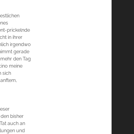
estlichen
enes
ent-prickelnde
ht in ihrer
hlich irgendwo
 nimmt gerade
d mehr den Tag
cino meine
n sich
sanftem,
ieser
 den bisher
Tat auch an
hlungen und