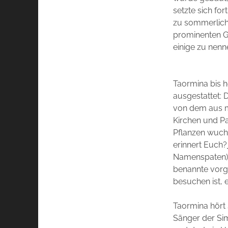
setzte sich for
zu sommerlich
prominenten Gä
einige zu nenn
Taormina bis 
ausgestattet: 
von dem aus m
Kirchen und Pa
Pflanzen wuche
erinnert Euch?
Namenspaten) u
benannte vorge
besuchen ist, 
Taormina hört 
Sänger der Sim