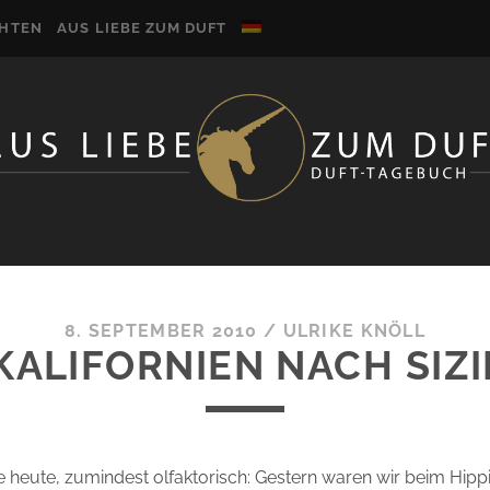
CHTEN
AUS LIEBE ZUM DUFT
8. SEPTEMBER 2010
/
ULRIKE KNÖLL
KALIFORNIEN NACH SIZI
se heute, zumindest olfaktorisch: Gestern waren wir beim Hipp