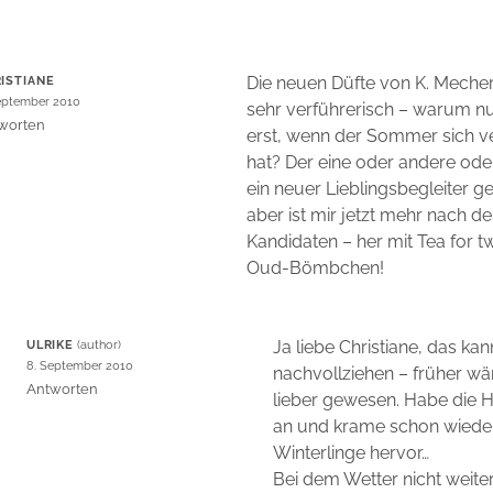
E
Die neuen Düfte von K. Mecheri
ISTIANE
eptember 2010
sehr verführerisch – warum n
worten
erst, wenn der Sommer sich v
hat? Der eine oder andere ode
ein neuer Lieblingsbegleiter 
aber ist mir jetzt mehr nach 
Kandidaten – her mit Tea for 
Oud-Bömbchen!
Ja liebe Christiane, das kan
ULRIKE
8. September 2010
nachvollziehen – früher wä
Antworten
lieber gewesen. Habe die 
an und krame schon wieder
Winterlinge hervor…
Bei dem Wetter nicht weite