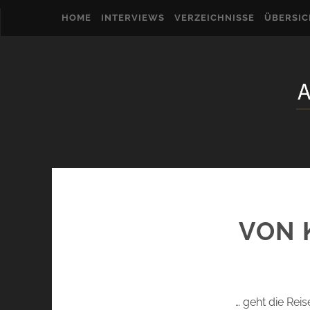
HOME
INTERVIEWS
VERZEICHNISSE
ÜBERSI
VON 
… geht die Rei