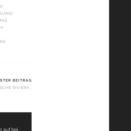
G]
OSUNG]
UNG]
[+
NG]
STER BEITRAG
SCHE RIVIERA…
z auf bei