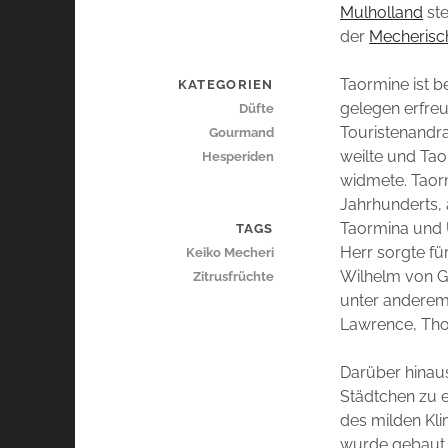
Mulholland
ste
der
Mecherisc
Taormine ist b
KATEGORIEN
gelegen erfreu
Düfte
Touristenandra
Gourmand
weilte und Tao
Hesperiden
widmete. Taorm
Jahrhunderts, 
Taormina und 
TAGS
Herr sorgte fü
Keiko Mecheri
Wilhelm von G
Zitrusfrüchte
unter anderem,
Lawrence, Tho
Darüber hinau
Städtchen zu e
des milden Kli
wurde gebaut,