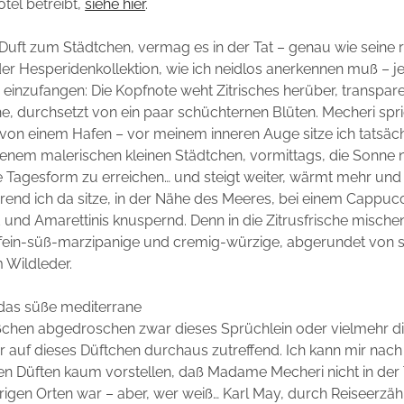
otel betreibt,
siehe hier
.
Duft zum Städtchen, vermag es in der Tat – genau wie seine r
er Hesperidenkollektion, wie ich neidlos anerkennen muß – j
 einzufangen: Die Kopfnote weht Zitrisches herüber, transpar
, durchsetzt von ein paar schüchternen Blüten. Mecheri spric
von einem Hafen – vor meinem inneren Auge sitze ich tatsäc
jenem malerischen kleinen Städtchen, vormittags, die Sonne
e Tagesform zu erreichen… und steigt weiter, wärmt mehr un
end ich da sitze, in der Nähe des Meeres, bei einem Cappuc
 und Amarettinis knuspernd. Denn in die Zitrusfrische mische
fein-süß-marzipanige und cremig-würzige, abgerundet von 
 Wildleder.
 das süße mediterrane
ißchen abgedroschen zwar dieses Sprüchlein oder vielmehr d
 auf dieses Düftchen durchaus zutreffend. Ich kann mir nach
n Düften kaum vorstellen, daß Madame Mecheri nicht in der 
igen Orten war – aber, wer weiß… Karl May, durch Reiseerzä