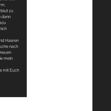
rm,
zblut zu
n dann
dazu
mich
und Haaren
Suche nach
 neuen
ie mein
e mit Euch