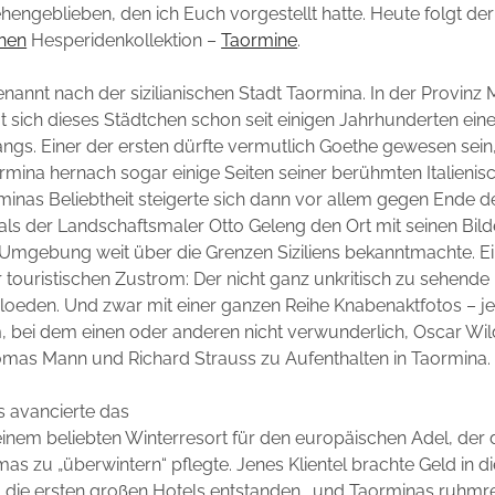
hengeblieben, den ich Euch vorgestellt hatte. Heute folgt der
hen
Hesperidenkollektion –
Taormine
.
enannt nach der sizilianischen Stadt Taormina. In der Provinz
t sich dieses Städtchen schon seit einigen Jahrhunderten ein
ngs. Einer der ersten dürfte vermutlich Goethe gewesen sein,
rmina hernach sogar einige Seiten seiner berühmten Italienis
inas Beliebtheit steigerte sich dann vor allem gegen Ende de
als der Landschaftsmaler Otto Geleng den Ort mit seinen Bil
Umgebung weit über die Grenzen Siziliens bekanntmachte. Ei
r touristischen Zustrom: Der nicht ganz unkritisch zu sehende
loeden. Und zwar mit einer ganzen Reihe Knabenaktfotos – je
 bei dem einen oder anderen nicht verwunderlich, Oscar Wild
mas Mann und Richard Strauss zu Aufenthalten in Taormina.
s avancierte das
inem beliebten Winterresort für den europäischen Adel, der
mas zu „überwintern“ pflegte. Jenes Klientel brachte Geld in d
 die ersten großen Hotels entstanden… und Taorminas ruhmre