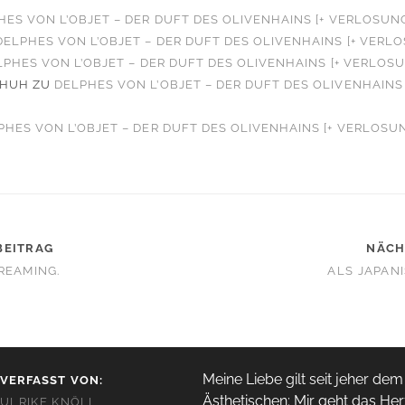
HES VON L’OBJET – DER DUFT DES OLIVENHAINS [+ VERLOSUN
DELPHES VON L’OBJET – DER DUFT DES OLIVENHAINS [+ VERL
LPHES VON L’OBJET – DER DUFT DES OLIVENHAINS [+ VERLOS
CHUH
ZU
DELPHES VON L’OBJET – DER DUFT DES OLIVENHAINS 
PHES VON L’OBJET – DER DUFT DES OLIVENHAINS [+ VERLOSU
BEITRAG
NÄCH
REAMING.
ALS JAPANI
Meine Liebe gilt seit jeher dem
VERFASST VON:
Ästhetischen: Mir geht das Her
ULRIKE KNÖLL