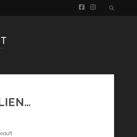
facebook
instagram
LIEN…
ieduft