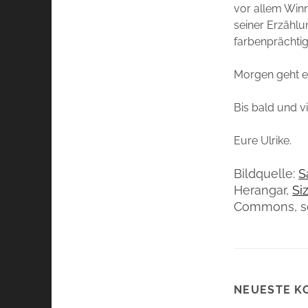
vor allem Winn
seiner Erzählu
farbenprächtig
Morgen geht es
Bis bald und vi
Eure Ulrike.
Bildquelle:
S
Herangar,
Si
Commons, so
NEUESTE K