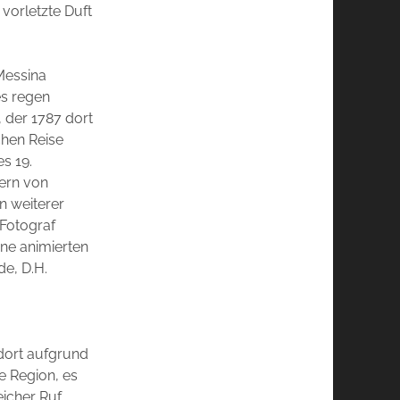
 vorletzte Duft
 Messina
es regen
 der 1787 dort
chen Reise
s 19.
dern von
n weiterer
 Fotograf
ne animierten
e, D.H.
 dort aufgrund
ie Region, es
icher Ruf