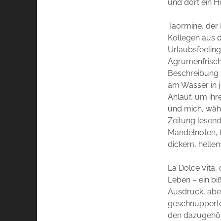
und dort ein H
Taormine, der 
Kollegen aus d
Urlaubsfeeling
Agrumenfrische
Beschreibung 
am Wasser in 
Anlauf, um ihr
und mich, währ
Zeitung lesend
Mandelnoten, 
dickem, hellem
La Dolce Vita,
Leben – ein b
Ausdruck, aber
geschnupperte
den dazugehör