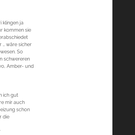
 klingen ja
ur kommen sie
erabschiedet
r … wäre sicher
gewesen. So
den schwereren
two, Amber- und
n ich gut
re mir auch
Heizung schon
 die
r