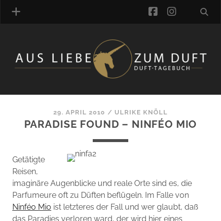
facebook
instagra
ÜBER UNS
DUFTVERZEICHNIS
MANUFAKTUREN
DUFTNOTEN
29. APRIL 2010
/
ULRIKE KNÖLL
PARADISE FOUND – NINFÉO MIO
KOMMENTARE
KATEGORIEN
SCHLAGWORTE
Getätigte
LINK-SAMMLUNG
Reisen,
ARTIKEL-ARCHIV
imaginäre Augenblicke und reale Orte sind es, die
Parfumeure oft zu Düften beflügeln. Im Falle von
ONLINE-SHOP
Ninféo Mio
ist letzteres der Fall und wer glaubt, daß
DAS ALZD-TEAM
das Paradies verloren ward, der wird hier eines