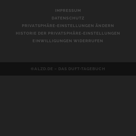
t
IMPRESSUM
i
DATENSCHUTZ
v
PRIVATSPHÄRE-EINSTELLUNGEN ÄNDERN
e
HISTORIE DER PRIVATSPHÄRE-EINSTELLUNGEN
:
EINWILLIGUNGEN WIDERRUFEN
©ALZD.DE – DAS DUFT-TAGEBUCH