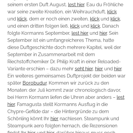
seinem ersten Duft August,
lest hier
. Eau du Fröhliche
war seine zweite Kreation, ein Weihrauchduft,
klick
und
klick
, dem er noch einen zweiten,
klick
und
klick
,
und einen dritten folgen ließ,
klick
und
klick
. Danach
folgte Kormanns September,
lest hier
und
hier
. Sein
September ist ein umfangreicheres Thema, hatte
diese Duftgeschichte doch mehrere Kapitel, weil der
September in Zusammenarbeit mit dem
Riechstoffchemiker Dr. Philip Kraft in einer Reloaded-
Variante erschien – dazu mehr
seht hier
,
hier
und
hier
.
Ein weiteres gemeinsames Duftprojekt der beiden war
später
Borobudur
. Kommen wir zurück zu den
Monaten: der Juli kommt zwar chronologisch davor,
bei Herrn Kormann liefen die Uhren aber anders –
lest
hier
. Famagusta stellt Kormanns Ausflug in die
Chypre-Gefilde dar – die Hintergründe zu dem
Schönling könnt Ihr
hier
nachlesen. Steampunk und
Steampunk aero folgten hernach, die Rezensionen
findet Ihr
hier
und
hier
, darüber hinaus muss noch