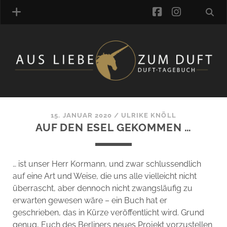
facebook
instagra
ÜBER UNS
DUFTVERZEICHNIS
MANUFAKTUREN
DUFTNOTEN
15. JANUAR 2020
/
ULRIKE KNÖLL
AUF DEN ESEL GEKOMMEN …
KOMMENTARE
KATEGORIEN
SCHLAGWORTE
… ist unser Herr Kormann, und zwar schlussendlich
LINK-SAMMLUNG
auf eine Art und Weise, die uns alle vielleicht nicht
ARTIKEL-ARCHIV
überrascht, aber dennoch nicht zwangsläufig zu
erwarten gewesen wäre – ein Buch hat er
ONLINE-SHOP
geschrieben, das in Kürze veröffentlicht wird. Grund
DAS ALZD-TEAM
genug, Euch des Berliners neues Projekt vorzustellen