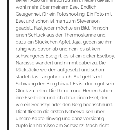
sehen. Also um ehrlich zu sein, freuen die sich
wohl mehr über meinem Esel. Endlich
Gelegenheit für ein Fotoshooting. Ein Foto mit
Esel und schon ist man zum Stevenson
geadelt. Fast jeder möchte ein Bild, fix noch
einen Schluck aus der Thermoskanne und
dazu ein Stückchen Apfel. Jaja, geben sie ihm
ruhig was davon ab und nein, es ist kein
schwangeres Eselgirl, es ist ein dicker Eselboy.
Narcisse wandert und nimmt dabei zu. Die
Rücksäcke werden aufgesetzt und schon
startet das Langohr durch. Auf gehtˋs mit
Schwung den Berg hinauf. Es ist doch gut sein
Glück zu teilen. Die Damen und Herren haben
ihre Eselbilder und ich dafür einen Esel, der
wie ein Sechszylinder den Berg hochschnurrt.
Dicht fliegen die ersten Nebelwolken über
unsere Köpfe hinweg und ganz vorsichtig
zupfe ich Narcisse am Schwanz. Mach nicht