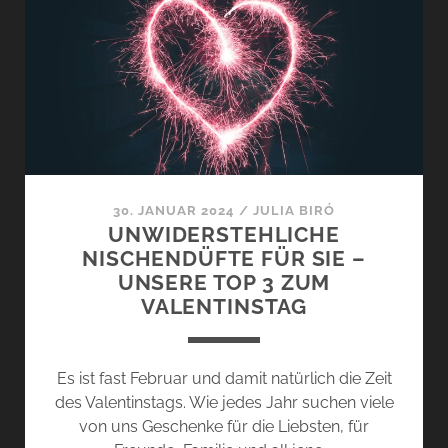
FÜR
IHN
–
LIEBE
UND
LEIDENSCHAFT
ZUM
VALENTINSTAG
30. JANUAR 2024
/
JULIA BIRÓ
UNWIDERSTEHLICHE
NISCHENDÜFTE FÜR SIE –
UNSERE TOP 3 ZUM
VALENTINSTAG
Es ist fast Februar und damit natürlich die Zeit
des Valentinstags. Wie jedes Jahr suchen viele
von uns Geschenke für die Liebsten, für