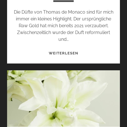
Die Düfte von Thomas de Monaco sind für mich
immer ein kleines Highlight. Der ursprüngliche
Raw Gold hat mich bereits 2021 verzaubert.
Zwischenzeitlich wurde der Duft reformuliert
und…
SOL
WEITERLESEN
SALGADO
UND
FUEGO
FUTURO
VON
THOMAS
DE
MONACO
–
SONNE