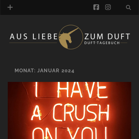
facebook
instagra
ÜBER UNS
DUFTVERZEICHNIS
MANUFAKTUREN
DUFTNOTEN
MONAT:
JANUAR 2024
KOMMENTARE
KATEGORIEN
SCHLAGWORTE
LINK-SAMMLUNG
ARTIKEL-ARCHIV
ONLINE-SHOP
DAS ALZD-TEAM