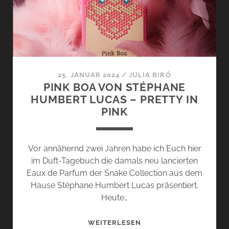
FRISCHER
TAT
ERTAPPT
25. JANUAR 2024
/
JULIA BIRÓ
PINK BOA VON STÉPHANE
HUMBERT LUCAS – PRETTY IN
PINK
Vor annähernd zwei Jahren habe ich Euch hier
im Duft-Tagebuch die damals neu lancierten
Eaux de Parfum der Snake Collection aus dem
Hause Stéphane Humbert Lucas präsentiert.
Heute…
PINK
WEITERLESEN