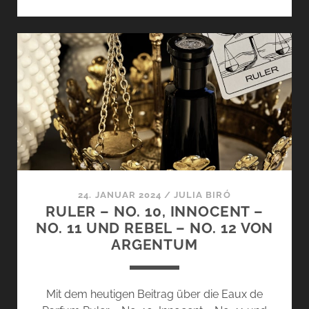
BOA
VON
STÉPHANE
HUMBERT
LUCAS
–
PRETTY
IN
PINK
24. JANUAR 2024
/
JULIA BIRÓ
RULER – NO. 10, INNOCENT –
NO. 11 UND REBEL – NO. 12 VON
ARGENTUM
Mit dem heutigen Beitrag über die Eaux de