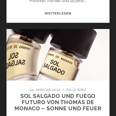
Freunde, Familie und all jene,…
UNWIDERSTEHLICHE
WEITERLESEN
NISCHENDÜFTE
FÜR
SIE
–
UNSERE
TOP
3
ZUM
VALENTINSTAG
29. JANUAR 2024
/
JULIA BIRÓ
SOL SALGADO UND FUEGO
FUTURO VON THOMAS DE
MONACO – SONNE UND FEUER