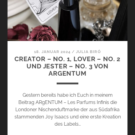
NO.
5
UND
CAREGIVER
–
NO.
6
18. JANUAR 2024
/
JULIA BIRÓ
VON
CREATOR – NO. 1, LOVER – NO. 2
ARGENTUM
UND JESTER – NO. 3 VON
ARGENTUM
Gestern bereits habe ich Euch in meinem
Beitrag ARgENTUM – Les Parfums Infinis die
Londoner Nischenduftmarke der aus Südafrika
stammenden Joy Isaacs und eine erste Kreation
des Labels…