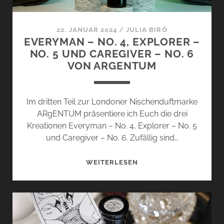
–
NO.
9
22. JANUAR 2024
/
JULIA BIRÓ
VON
EVERYMAN – NO. 4, EXPLORER –
ARGENTUM
NO. 5 UND CAREGIVER – NO. 6
VON ARGENTUM
Im dritten Teil zur Londoner Nischenduftmarke
ARgENTUM präsentiere ich Euch die drei
Kreationen Everyman – No. 4, Explorer – No. 5
und Caregiver – No. 6. Zufällig sind…
EVERYMAN
WEITERLESEN
–
NO.
4,
EXPLORER
–