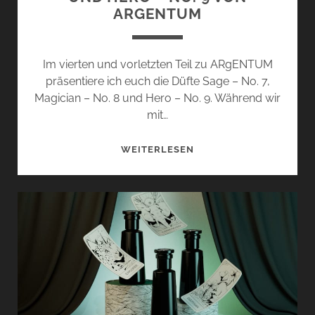
ARGENTUM
Im vierten und vorletzten Teil zu ARgENTUM
präsentiere ich euch die Düfte Sage – No. 7,
Magician – No. 8 und Hero – No. 9. Während wir
mit…
SAGE
WEITERLESEN
–
NO.
7,
MAGICIAN
–
NO.
8
UND
HERO