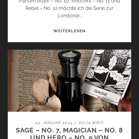
Parfum Ruler – No. 10, Innocent – No. 11 und
Rebel – No. 12 möchte ich die Serie zur
Londoner…
RULER
WEITERLESEN
–
NO.
10,
INNOCENT
–
NO.
11
UND
REBEL
–
NO.
12
23. JANUAR 2024
/
JULIA BIRÓ
VON
SAGE – NO. 7, MAGICIAN – NO. 8
ARGENTUM
UND HERO – NO. 9 VON