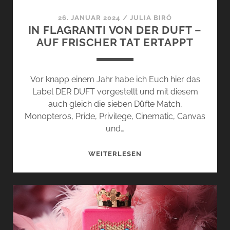
UND
FEUER
26. JANUAR 2024
/
JULIA BIRÓ
IN FLAGRANTI VON DER DUFT –
AUF FRISCHER TAT ERTAPPT
Vor knapp einem Jahr habe ich Euch hier das
Label DER DUFT vorgestellt und mit diesem
auch gleich die sieben Düfte Match,
Monopteros, Pride, Privilege, Cinematic, Canvas
und…
IN
WEITERLESEN
FLAGRANTI
VON
DER
DUFT
–
AUF