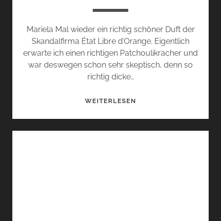
Mariela Mal wieder ein richtig schöner Duft der
Skandalfirma État Libre d’Orange. Eigentlich
erwarte ich einen richtigen Patchoulikracher und
war deswegen schon sehr skeptisch, denn so
richtig dicke…
DIE
WEITERLESEN
SCHÖNE
UND
DAS
BIEST:
NOMBRIL
IMMENSE