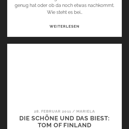
genug hat oder ob da noch etwas nachkommt.
Wie steht es bei…
DIE
WEITERLESEN
SCHÖNE
UND
DAS
BIEST:
DELICIOUS
CLOSET
QUEEN
28. FEBRUAR 2011
/
MARIELA
DIE SCHÖNE UND DAS BIEST:
TOM OF FINLAND