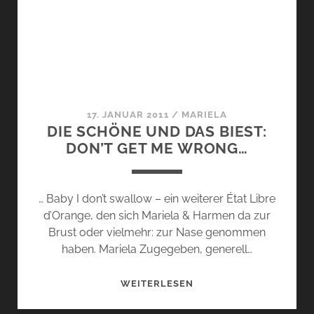
ET
TOREROS
17. JANUAR 2011
/
MARIELA
DIE SCHÖNE UND DAS BIEST:
DON’T GET ME WRONG…
… Baby I don’t swallow – ein weiterer État Libre
d’Orange, den sich Mariela & Harmen da zur
Brust oder vielmehr: zur Nase genommen
haben. Mariela Zugegeben, generell…
DIE
WEITERLESEN
SCHÖNE