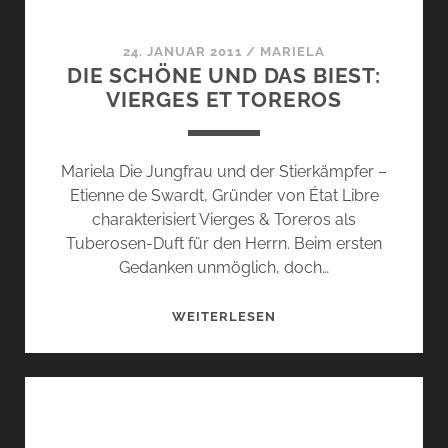
24. JANUAR 2011
/
MARIELA
DIE SCHÖNE UND DAS BIEST:
VIERGES ET TOREROS
Mariela Die Jungfrau und der Stierkämpfer –
Etienne de Swardt, Gründer von État Libre
charakterisiert Vierges & Toreros als
Tuberosen-Duft für den Herrn. Beim ersten
Gedanken unmöglich, doch…
DIE
WEITERLESEN
SCHÖNE
UND
DAS
BIEST:
VIERGES