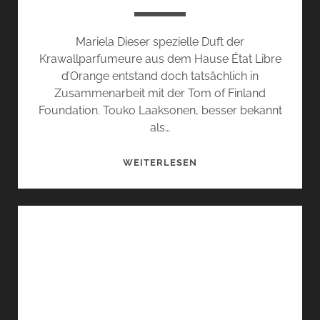
Mariela Dieser spezielle Duft der
Krawallparfumeure aus dem Hause État Libre
d’Orange entstand doch tatsächlich in
Zusammenarbeit mit der Tom of Finland
Foundation. Touko Laaksonen, besser bekannt
als…
DIE
WEITERLESEN
SCHÖNE
UND
DAS
BIEST:
TOM
OF
FINLAND