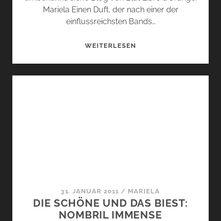
Mariela Einen Duft, der nach einer der
einflussreichsten Bands…
DIE
WEITERLESEN
SCHÖNE
UND
DAS
BIEST:
SEX
PISTOLS
31. JANUAR 2011
/
MARIELA
DIE SCHÖNE UND DAS BIEST:
NOMBRIL IMMENSE