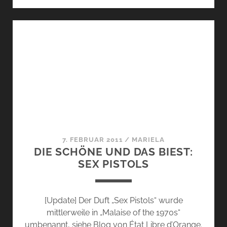
SCHÖNE
UND
DAS
BIEST:
ANTIHÉROS
7. FEBRUAR 2011
/
MARIELA
DIE SCHÖNE UND DAS BIEST:
SEX PISTOLS
[Update] Der Duft „Sex Pistols“ wurde
mittlerweile in „Malaise of the 1970s“
umbenannt, siehe Blog von État Libre d’Orange.