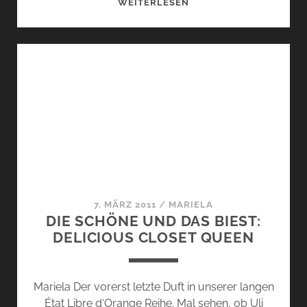
DIE
WEITERLESEN
SCHÖNE
UND
DAS
BIEST:
SEL
DE
VÉTIVER
7. MÄRZ 2011
/
MARIELA
DIE SCHÖNE UND DAS BIEST:
DELICIOUS CLOSET QUEEN
Mariela Der vorerst letzte Duft in unserer langen
État Libre d‘Orange Reihe. Mal sehen, ob Uli