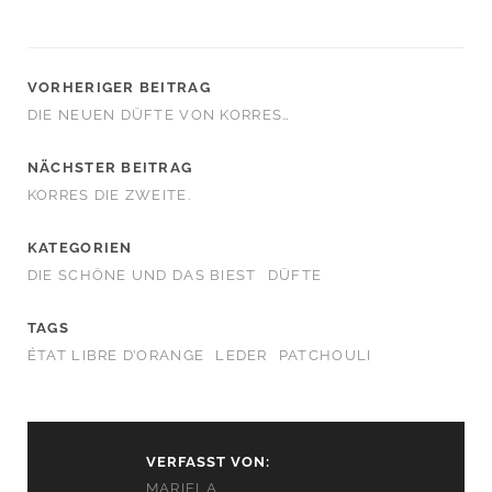
VORHERIGER BEITRAG
DIE NEUEN DÜFTE VON KORRES…
NÄCHSTER BEITRAG
KORRES DIE ZWEITE.
KATEGORIEN
DIE SCHÖNE UND DAS BIEST
DÜFTE
TAGS
ÉTAT LIBRE D’ORANGE
LEDER
PATCHOULI
VERFASST VON:
MARIELA