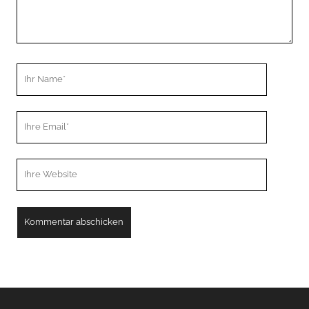
Ihr
Name
Ihre
Email
Webseiten
URL
A
l
t