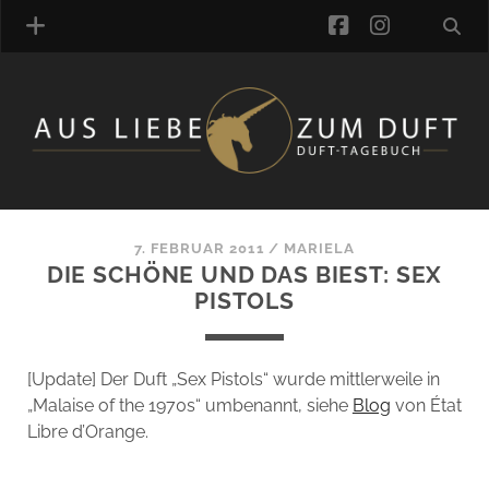
facebook
instagra
ÜBER UNS
DUFTVERZEICHNIS
MANUFAKTUREN
DUFTNOTEN
7. FEBRUAR 2011
/
MARIELA
DIE SCHÖNE UND DAS BIEST: SEX
KOMMENTARE
PISTOLS
KATEGORIEN
SCHLAGWORTE
LINK-SAMMLUNG
[Update] Der Duft „Sex Pistols“ wurde mittlerweile in
ARTIKEL-ARCHIV
„Malaise of the 1970s“ umbenannt, siehe
Blog
von État
Libre d’Orange.
ONLINE-SHOP
DAS ALZD-TEAM