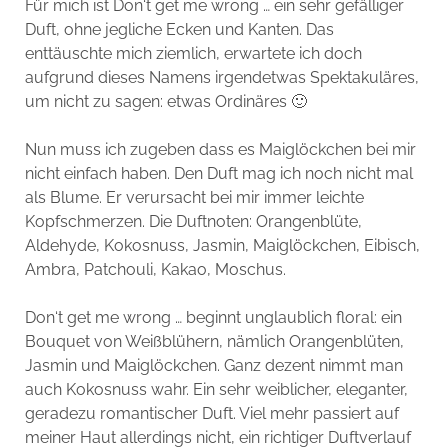
Für mich ist Don‘t get me wrong … ein sehr gefälliger
Duft, ohne jegliche Ecken und Kanten. Das
enttäuschte mich ziemlich, erwartete ich doch
aufgrund dieses Namens irgendetwas Spektakuläres,
um nicht zu sagen: etwas Ordinäres 🙂
Nun muss ich zugeben dass es Maiglöckchen bei mir
nicht einfach haben. Den Duft mag ich noch nicht mal
als Blume. Er verursacht bei mir immer leichte
Kopfschmerzen. Die Duftnoten: Orangenblüte,
Aldehyde, Kokosnuss, Jasmin, Maiglöckchen, Eibisch,
Ambra, Patchouli, Kakao, Moschus.
Don‘t get me wrong … beginnt unglaublich floral: ein
Bouquet von Weißblühern, nämlich Orangenblüten,
Jasmin und Maiglöckchen. Ganz dezent nimmt man
auch Kokosnuss wahr. Ein sehr weiblicher, eleganter,
geradezu romantischer Duft. Viel mehr passiert auf
meiner Haut allerdings nicht, ein richtiger Duftverlauf