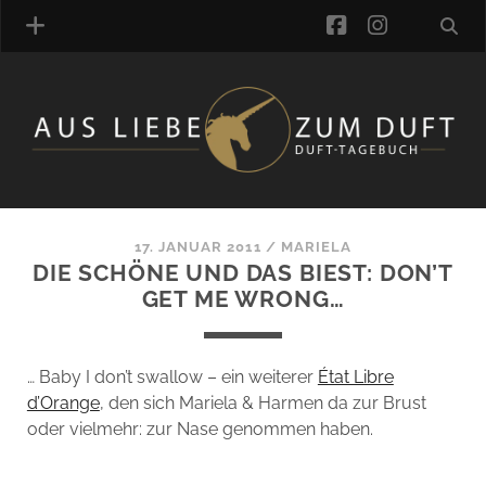
facebook
instagra
ÜBER UNS
DUFTVERZEICHNIS
MANUFAKTUREN
DUFTNOTEN
17. JANUAR 2011
/
MARIELA
DIE SCHÖNE UND DAS BIEST: DON’T
KOMMENTARE
GET ME WRONG…
KATEGORIEN
SCHLAGWORTE
LINK-SAMMLUNG
… Baby I don’t swallow – ein weiterer
État Libre
ARTIKEL-ARCHIV
d’Orange
, den sich Mariela & Harmen da zur Brust
oder vielmehr: zur Nase genommen haben.
ONLINE-SHOP
DAS ALZD-TEAM