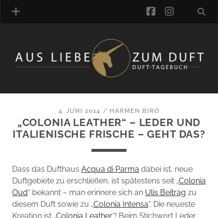
facebook
instagra
ÜBER UNS
DUFTVERZEICHNIS
MANUFAKTUREN
DUFTNOTEN
4. JUNI 2014
/
HARMEN BIRÓ
„COLONIA LEATHER“ – LEDER UND
KOMMENTARE
ITALIENISCHE FRISCHE – GEHT DAS?
KATEGORIEN
SCHLAGWORTE
LINK-SAMMLUNG
Dass das Dufthaus
Acqua di Parma
dabei ist, neue
ARTIKEL-ARCHIV
Duftgebiete zu erschließen, ist spätestens seit „
Colonia
Oud
“ bekannt – man erinnere sich an
Ulis Beitrag
zu
ONLINE-SHOP
diesem Duft sowie zu „
Colonia Intensa
“. Die neueste
DAS ALZD-TEAM
Kreation ist „
Colonia Leather
“! Beim Stichwort Leder