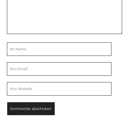
Ihr
Name
Ihre
Email
Webseiten
URL
A