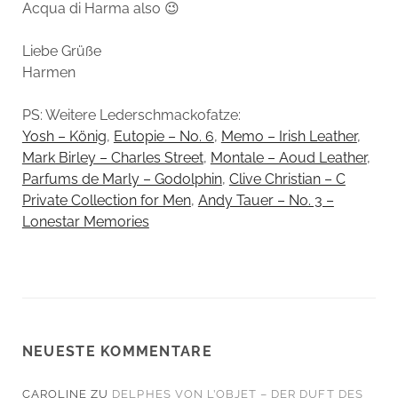
Acqua di Harma also 😉
Liebe Grüße
Harmen
PS: Weitere Lederschmackofatze:
Yosh – König
,
Eutopie – No. 6
,
Memo – Irish Leather
,
Mark Birley – Charles Street
,
Montale – Aoud Leather
,
Parfums de Marly – Godolphin
,
Clive Christian – C
Private Collection for Men
,
Andy Tauer – No. 3 –
Lonestar Memories
NEUESTE KOMMENTARE
CAROLINE
ZU
DELPHES VON L’OBJET – DER DUFT DES