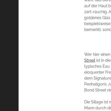
auf der Haut b
zart-rauchig.
goldenes Glas 
beispielsweise
bemerkt), son
Wer hier einen
Street
ist in di
typisches Eau 
eloquenter Fre
dem Signature
Penhaligon’s Ju
Bond Street ni
Die Sillage is
Mann durch di