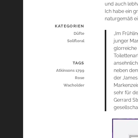
und auch lebha
Ich habe ein g
naturgemäß ei
KATEGORIEN
„Im Frühli
Düfte
junger Man
Solifloral
glorreiche
Toilettenar
ansehnlich
TAGS
neben dem 
Atkinsons 1799
der James 
Rose
Markenzeic
Wacholder
sehr für d
Gerrard St
gesellscha