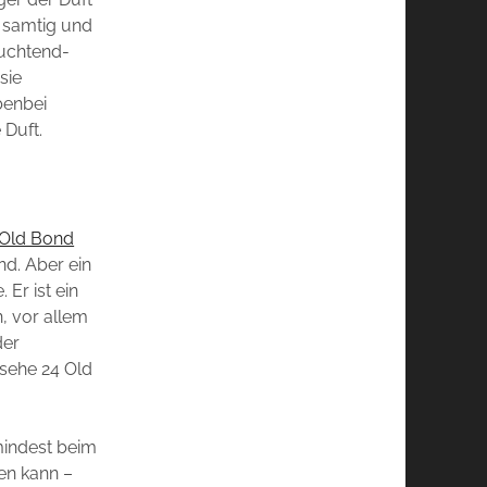
, samtig und
euchtend-
sie
benbei
 Duft.
 Old Bond
nd. Aber ein
Er ist ein
, vor allem
der
 sehe 24 Old
umindest beim
en kann –