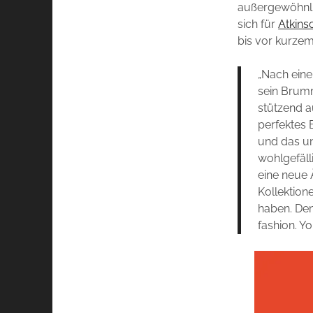
außergewöhnlic
sich für
Atkins
bis vor kurzem
„Nach eine
sein Brumm
stützend a
perfektes 
und das un
wohlgefäll
eine neue 
Kollektione
haben. Den
fashion. Y