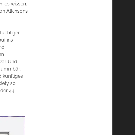
n es wissen:
von
Atkinsons
tüchtiger
uf ins
nd
en
war. Und
Brummbär,
d künftiges
iety so
 der 44