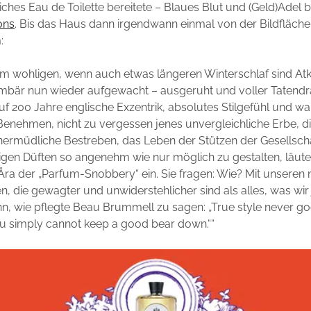
hes Eau de Toilette bereitete – Blaues Blut und (Geld)Adel b
ons
. Bis das Haus dann irgendwann einmal von der Bildfläch
:
m wohligen, wenn auch etwas längeren Winterschlaf sind At
bär nun wieder aufgewacht – ausgeruht und voller Tatendr
uf 200 Jahre englische Exzentrik, absolutes Stilgefühl und wa
Benehmen, nicht zu vergessen jenes unvergleichliche Erbe, di
ermüdliche Bestreben, das Leben der Stützen der Gesellscha
igen Düften so angenehm wie nur möglich zu gestalten, läute
Ära der „Parfum-Snobbery“ ein. Sie fragen: Wie? Mit unseren
n, die gewagter und unwiderstehlicher sind als alles, was wir j
n, wie pflegte Beau Brummell zu sagen: „True style never go
ou simply cannot keep a good bear down.““