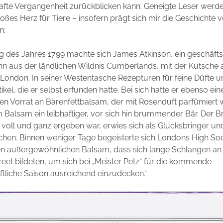
fte Vergangenheit zurückblicken kann. Geneigte Leser werde
roßes Herz für Tiere – insofern prägt sich mir die Geschichte 
n:
ng des Jahres 1799 machte sich James Atkinson, ein geschäfts
n aus der ländlichen Wildnis Cumberlands, mit der Kutsche a
 London. In seiner Westentasche Rezepturen für feine Düfte u
tikel, die er selbst erfunden hatte. Bei sich hatte er ebenso ein
en Vorrat an Bärenfettbalsam, der mit Rosenduft parfümiert 
Balsam ein leibhaftiger, vor sich hin brummender Bär. Der 
voll und ganz ergeben war, erwies sich als Glücksbringer un
hen. Binnen weniger Tage begeisterte sich Londons High Soc
en außergewöhnlichen Balsam, dass sich lange Schlangen an
reet bildeten, um sich bei „Meister Petz“ für die kommende
ftliche Saison ausreichend einzudecken.“