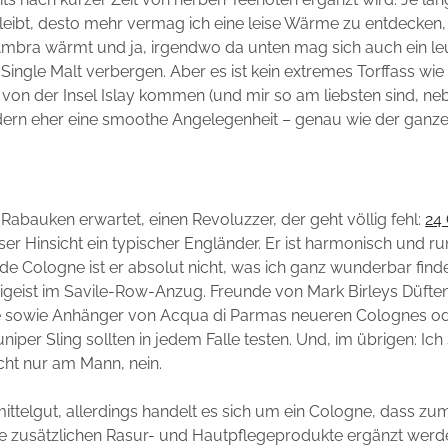
leibt, desto mehr vermag ich eine leise Wärme zu entdecken
 Ambra wärmt und ja, irgendwo da unten mag sich auch ein l
Single Malt verbergen. Aber es ist kein extremes Torffass wie 
 von der Insel Islay kommen (und mir so am liebsten sind, ne
dern eher eine smoothe Angelegenheit – genau wie der ganze
 Rabauken erwartet, einen Revoluzzer, der geht völlig fehl:
24
eser Hinsicht ein typischer Engländer. Er ist harmonisch und ru
de Cologne ist er absolut nicht, was ich ganz wunderbar finde. 
igeist im Savile-Row-Anzug. Freunde von Mark Birleys Düften
 sowie Anhänger von Acqua di Parmas neueren Colognes o
niper Sling sollten in jedem Falle testen. Und, im übrigen: Ich
cht nur am Mann, nein.
t mittelgut, allerdings handelt es sich um ein Cologne, dass z
e zusätzlichen Rasur- und Hautpflegeprodukte ergänzt werd