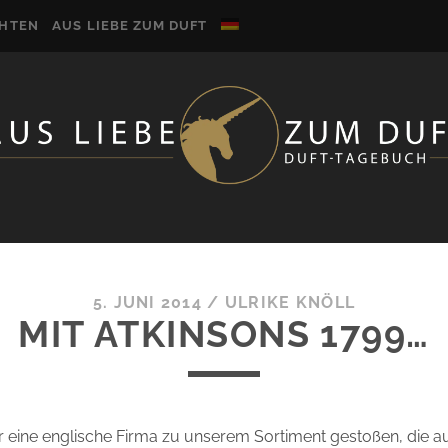
CHTEN
AUS LIEBE ZUM DUFT
5. JUNI 2014
/
ULRIKE KNÖLL
MIT ATKINSONS 1799…
r eine englische Firma zu unserem Sortiment gestoßen, die au