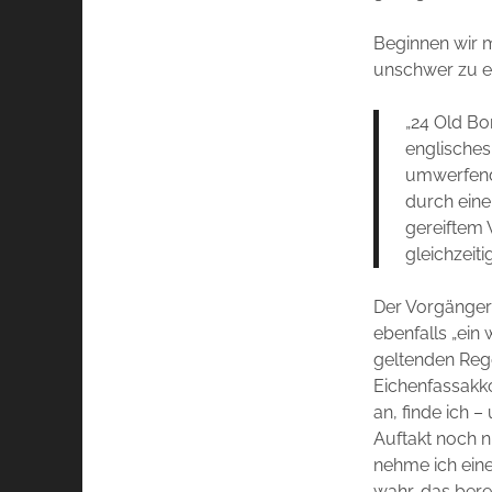
Beginnen wir 
unschwer zu e
„24 Old Bo
englisches
umwerfend
durch eine
gereiftem 
gleichzeit
Der Vorgänger
ebenfalls „ein
geltenden Rege
Eichenfassakko
an, finde ich 
Auftakt noch n
nehme ich eine
wahr, das bere