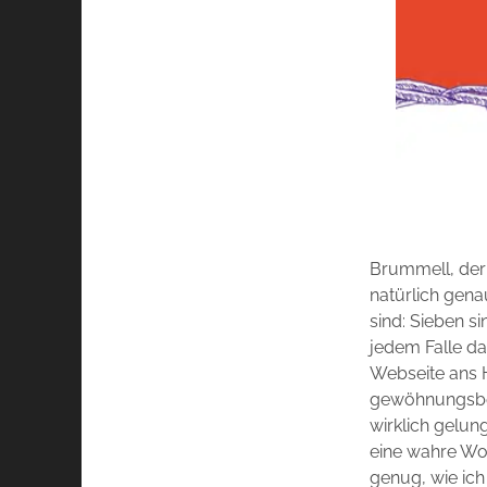
Brummell, der 
natürlich gen
sind: Sieben s
jedem Falle da
Webseite ans H
gewöhnungsbedü
wirklich gelun
eine wahre Won
genug, wie ich