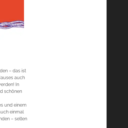
en – das ist
Hauses auch
werden! In
und schönen
res und einem
 auch einmal
nden – selten