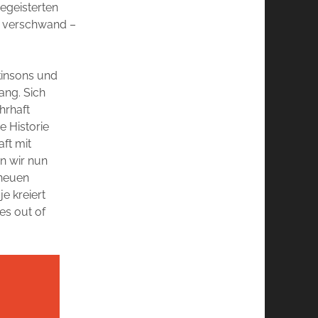
egeisterten
e verschwand –
kinsons und
ang. Sich
hrhaft
e Historie
ft mit
n wir nun
 neuen
e kreiert
es out of