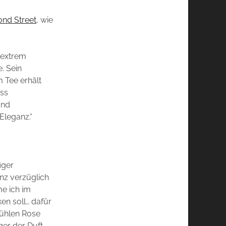
ond Street
, wie
 extrem
. Sein
 Tee erhält
ass
und
Eleganz.“
iger
anz verzüglich
me ich im
ken soll… dafür
kühlen Rose
ger der Duft