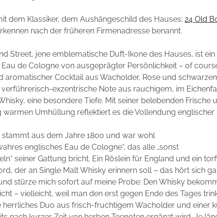
mit dem Klassiker, dem Aushängeschild des Hauses:
24 Old B
rkennen nach der früheren Firmenadresse benannt.
nd Street, jene emblematische Duft-Ikone des Hauses, ist ein
 Eau de Cologne von ausgeprägter Persönlichkeit – of course
 aromatischer Cocktail aus Wacholder, Rose und schwarzem
 verführerisch-exzentrische Note aus rauchigem, im Eichenf
Whisky, eine besondere Tiefe. Mit seiner belebenden Frische 
ig warmen Umhüllung reflektiert es die Vollendung englischer 
 stammt aus dem Jahre 1800 und war wohl
 wahres englisches Eau de Cologne“, das alle „sonst
ln“ seiner Gattung bricht. Ein Röslein für England und ein torf
rd, der an Single Malt Whisky erinnern soll – das hört sich g
– und stürze mich sofort auf meine Probe: Den Whisky bekom
icht – vielleicht, weil man den erst gegen Ende des Tages trin
 herrliches Duo aus frisch-fruchtigem Wacholder und einer 
its nach kurzer Zeit von herben Teenoten ergänzt wird. Je län