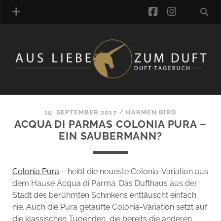
facebook
instagra
ÜBER UNS
DUFTVERZEICHNIS
MANUFAKTUREN
DUFTNOTEN
19. SEPTEMBER 2017
/
HARMEN BIRÓ
ACQUA DI PARMAS COLONIA PURA –
KOMMENTARE
EIN SAUBERMANN?
KATEGORIEN
SCHLAGWORTE
LINK-SAMMLUNG
Colonia Pura
– heißt die neueste Colonia-Variation aus
ARTIKEL-ARCHIV
dem Hause Acqua di Parma. Das Dufthaus aus der
Stadt des berühmten Schinkens enttäuscht einfach
ONLINE-SHOP
nie. Auch die Pura getaufte Colonia-Variation setzt auf
DAS ALZD-TEAM
die klassischen Tugenden, die bereits die anderen