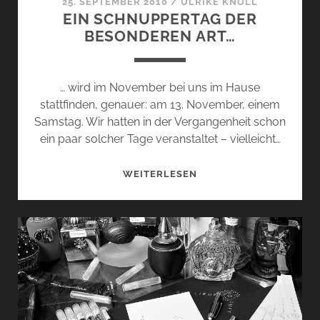
25. SEPTEMBER 2010
/
ULRIKE KNÖLL
EIN SCHNUPPERTAG DER
BESONDEREN ART…
… wird im November bei uns im Hause
stattfinden, genauer: am 13. November, einem
Samstag. Wir hatten in der Vergangenheit schon
ein paar solcher Tage veranstaltet – vielleicht…
EIN
WEITERLESEN
SCHNUPPERTAG
DER
BESONDEREN
ART…