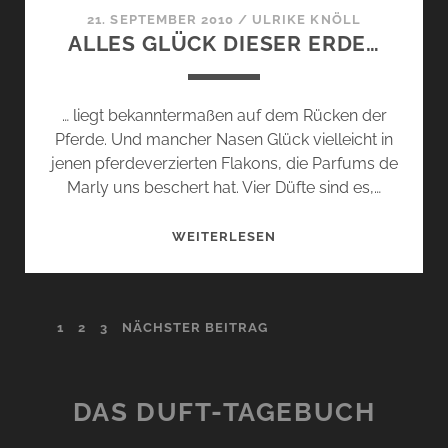
21. SEPTEMBER 2010
/
ULRIKE KNÖLL
ALLES GLÜCK DIESER ERDE…
… liegt bekanntermaßen auf dem Rücken der
Pferde. Und mancher Nasen Glück vielleicht in
jenen pferdeverzierten Flakons, die Parfums de
Marly uns beschert hat. Vier Düfte sind es,…
ALLES
WEITERLESEN
GLÜCK
DIESER
ERDE…
SEITENNUMMERIERUNG
1
2
3
NÄCHSTER BEITRAG
DER
BEITRÄGE
DAS DUFT-TAGEBUCH