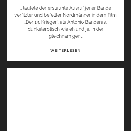
… lautete der erstaunte Ausruf jener Bande
verfilzter und befellter Nordmänner in dem Film
„Der 13. Krieger“, als Antonio Banderas,
dunkelerotisch wie eh und je, in der
gleichnamigen…
„DER
WEITERLESEN
HUND
KANN
JA
SPRINGEN!“