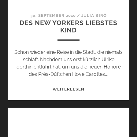
30. SEPTEMBER 2010
/
JULIA BIRÓ
DES NEW YORKERS LIEBSTES
KIND
Schon wieder eine Reise in die Stadt, die niemals
schläft. Nachdem uns erst kürzlich Ulrike
dorthin entführt hat, um uns die neuen Honoré
des Prés-Düftchen I love Carottes,…
DES
WEITERLESEN
NEW
YORKERS
LIEBSTES
KIND