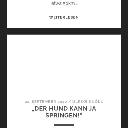
etwa 50km…
WAS
WEITERLESEN
WARD
DIE
WELT
SO
WELK!
22. SEPTEMBER 2010
/
ULRIKE KNÖLL
„DER HUND KANN JA
SPRINGEN!“