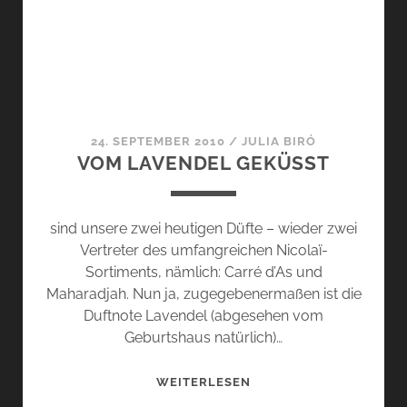
24. SEPTEMBER 2010
/
JULIA BIRÓ
VOM LAVENDEL GEKÜSST
sind unsere zwei heutigen Düfte – wieder zwei
Vertreter des umfangreichen Nicolaï-
Sortiments, nämlich: Carré d’As und
Maharadjah. Nun ja, zugegebenermaßen ist die
Duftnote Lavendel (abgesehen vom
Geburtshaus natürlich)…
VOM
WEITERLESEN
LAVENDEL