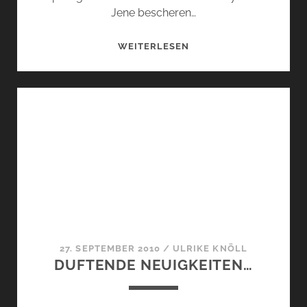
Jene bescheren…
DUFTENDE
WEITERLESEN
NEUIGKEITEN
DIE
ZWEITE.
27. SEPTEMBER 2010
/
ULRIKE KNÖLL
DUFTENDE NEUIGKEITEN…