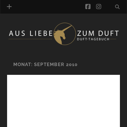
facebook
instagra
ÜBER UNS
DUFTVERZEICHNIS
MANUFAKTUREN
DUFTNOTEN
MONAT:
SEPTEMBER 2010
KOMMENTARE
KATEGORIEN
SCHLAGWORTE
LINK-SAMMLUNG
ARTIKEL-ARCHIV
ONLINE-SHOP
DAS ALZD-TEAM