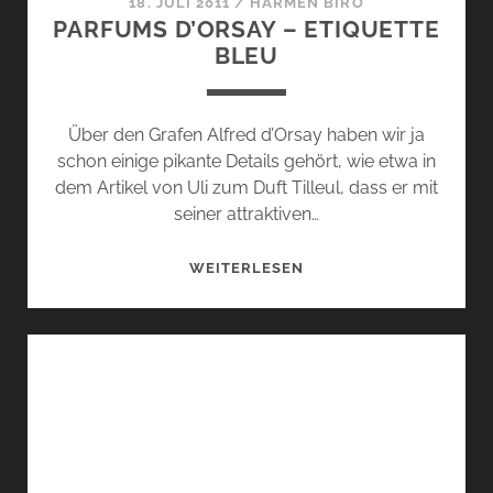
18. JULI 2011
/
HARMEN BIRÓ
PARFUMS D’ORSAY – ETIQUETTE
BLEU
Über den Grafen Alfred d’Orsay haben wir ja
schon einige pikante Details gehört, wie etwa in
dem Artikel von Uli zum Duft Tilleul, dass er mit
seiner attraktiven…
PARFUMS
WEITERLESEN
D’ORSAY
–
ETIQUETTE
BLEU