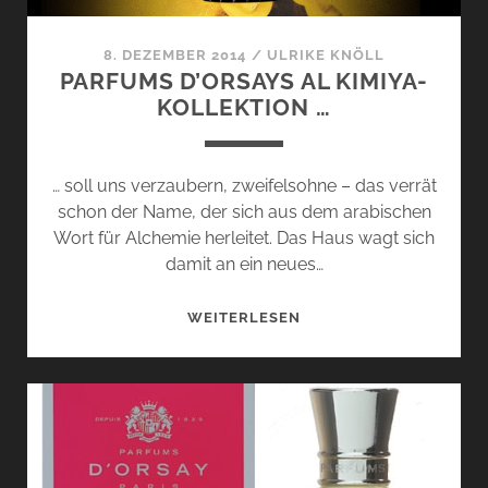
8. DEZEMBER 2014
/
ULRIKE KNÖLL
PARFUMS D’ORSAYS AL KIMIYA-
KOLLEKTION …
… soll uns verzaubern, zweifelsohne – das verrät
schon der Name, der sich aus dem arabischen
Wort für Alchemie herleitet. Das Haus wagt sich
damit an ein neues…
PARFUMS
WEITERLESEN
D’ORSAYS
AL
KIMIYA-
KOLLEKTION
…