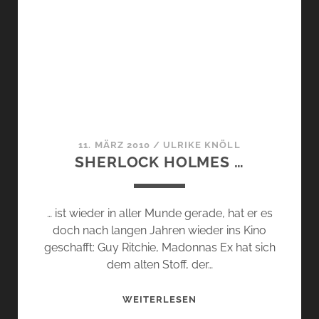
INTRIGANTE,
MONTALE
JASMIN
FULL
&
FIFI
CHACHNIL
11. MÄRZ 2010
/
ULRIKE KNÖLL
SHERLOCK HOLMES …
… ist wieder in aller Munde gerade, hat er es
doch nach langen Jahren wieder ins Kino
geschafft: Guy Ritchie, Madonnas Ex hat sich
dem alten Stoff, der…
SHERLOCK
WEITERLESEN
HOLMES