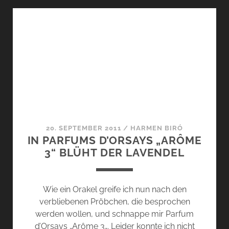
–
„CHEVALIER
D’ORSAY“
20. SEPTEMBER 2011
/
HARMEN BIRÓ
IN PARFUMS D’ORSAYS „ARÔME
3“ BLÜHT DER LAVENDEL
Wie ein Orakel greife ich nun nach den
verbliebenen Pröbchen, die besprochen
werden wollen, und schnappe mir Parfum
d’Orsays „Arôme 3„. Leider konnte ich nicht