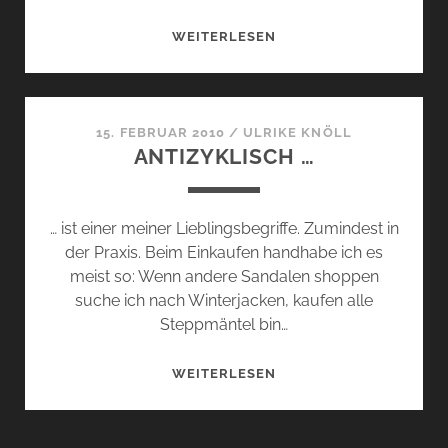
VIELLEICHT
WEITERLESEN
LIEGT
ES
…
15. FEBRUAR 2010
/
ULRIKE KNÖLL
ANTIZYKLISCH …
… ist einer meiner Lieblingsbegriffe. Zumindest in
der Praxis. Beim Einkaufen handhabe ich es
meist so: Wenn andere Sandalen shoppen
suche ich nach Winterjacken, kaufen alle
Steppmäntel bin…
ANTIZYKLISCH
WEITERLESEN
…