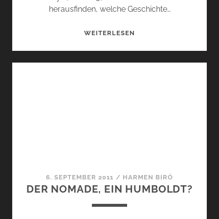
herausfinden, welche Geschichte…
IN
WEITERLESEN
PARFUMS
D’ORSAYS
„ARÔME
3“
BLÜHT
DER
LAVENDEL
6. SEPTEMBER 2011
/
HARMEN BIRÓ
DER NOMADE, EIN HUMBOLDT?