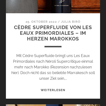
25. OKTOBER 2022
/
JULIA BIRÓ
CÈDRE SUPERFLUIDE VON LES
EAUX PRIMORDIALES – IM
HERZEN MAROKKOS
Mit Cèdre Superfluide bringt uns Les Eaux
Primordiales nach Néroli Supercritique einmal
mehr nach Marokko (Rezension nachzulesen
hier). Doch nicht das so beliebte Marrakesch soll
unser Ziel sein,…
CÈDRE
WEITERLESEN
SUPERFLUIDE
VON