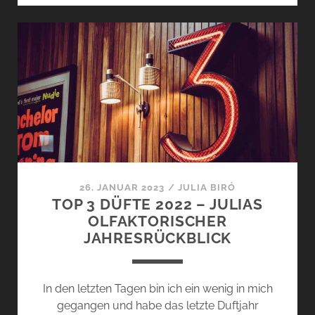
ADVENTSKALENDER
GEWINNSPIEL
–
08.
DEZEMBER
2023
26. JANUAR 2023
/
JULIA BIRÓ
TOP 3 DÜFTE 2022 – JULIAS
OLFAKTORISCHER
JAHRESRÜCKBLICK
In den letzten Tagen bin ich ein wenig in mich
gegangen und habe das letzte Duftjahr