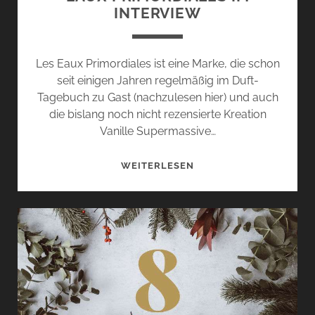
INTERVIEW
Les Eaux Primordiales ist eine Marke, die schon
seit einigen Jahren regelmäßig im Duft-
Tagebuch zu Gast (nachzulesen hier) und auch
die bislang noch nicht rezensierte Kreation
Vanille Supermassive…
ARNAUD
WEITERLESEN
POULAIN
VON
LES
EAUX
PRIMORDIALES
IM
INTERVIEW