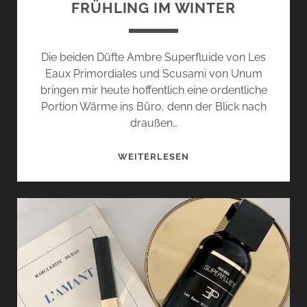
FRÜHLING IM WINTER
Die beiden Düfte Ambre Superfluide von Les
Eaux Primordiales und Scusami von Unum
bringen mir heute hoffentlich eine ordentliche
Portion Wärme ins Büro, denn der Blick nach
draußen…
AMBRE
WEITERLESEN
SUPERFLUIDE
VON
LES
EAUX
PRIMORDIALES
UND
SCUSAMI
VON
UNUM