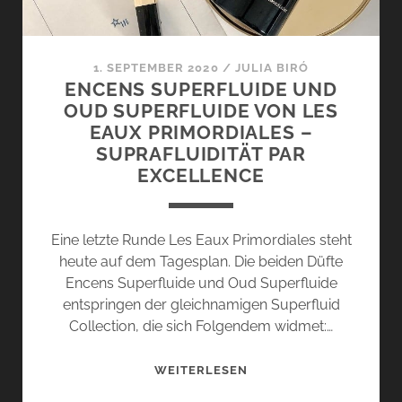
–
FRÜHLING
IM
1. SEPTEMBER 2020
/
JULIA BIRÓ
WINTER
ENCENS SUPERFLUIDE UND
OUD SUPERFLUIDE VON LES
EAUX PRIMORDIALES –
SUPRAFLUIDITÄT PAR
EXCELLENCE
Eine letzte Runde Les Eaux Primordiales steht
heute auf dem Tagesplan. Die beiden Düfte
Encens Superfluide und Oud Superfluide
entspringen der gleichnamigen Superfluid
Collection, die sich Folgendem widmet:…
ENCENS
WEITERLESEN
SUPERFLUIDE