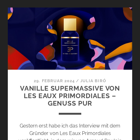
ADVENTSKALENDER
GEWINNSPIEL
–
15.
DEZEMBER
2024
29. FEBRUAR 2024
/
JULIA BIRÓ
VANILLE SUPERMASSIVE VON
LES EAUX PRIMORDIALES –
GENUSS PUR
Gestern erst habe ich das Interview mit dem
Gründer von Les Eaux Primordiales