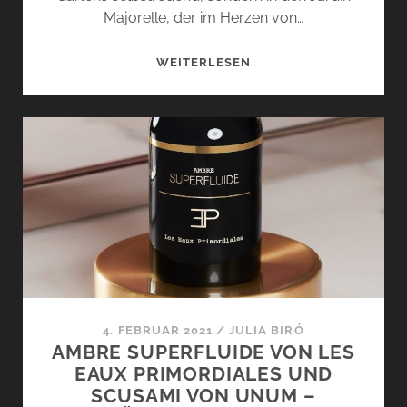
Majorelle, der im Herzen von…
NÉROLI
WEITERLESEN
SUPERCRITIQUE
VON
LES
EAUX
PRIMORDIALES
–
ZU
BESUCH
IN
MARRAKESCH
4. FEBRUAR 2021
/
JULIA BIRÓ
AMBRE SUPERFLUIDE VON LES
EAUX PRIMORDIALES UND
SCUSAMI VON UNUM –