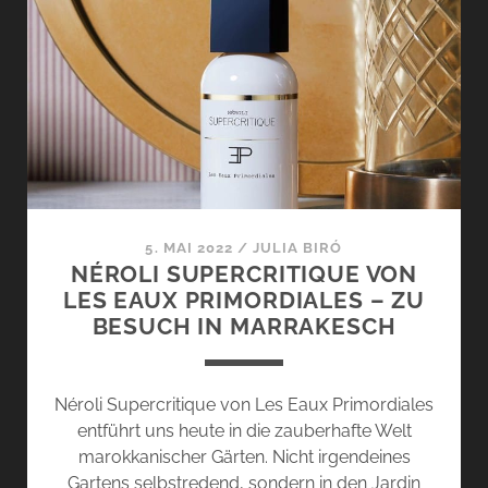
LES
EAUX
PRIMORDIALES
–
IM
HERZEN
MAROKKOS
5. MAI 2022
/
JULIA BIRÓ
NÉROLI SUPERCRITIQUE VON
LES EAUX PRIMORDIALES – ZU
BESUCH IN MARRAKESCH
Néroli Supercritique von Les Eaux Primordiales
entführt uns heute in die zauberhafte Welt
marokkanischer Gärten. Nicht irgendeines
Gartens selbstredend, sondern in den Jardin