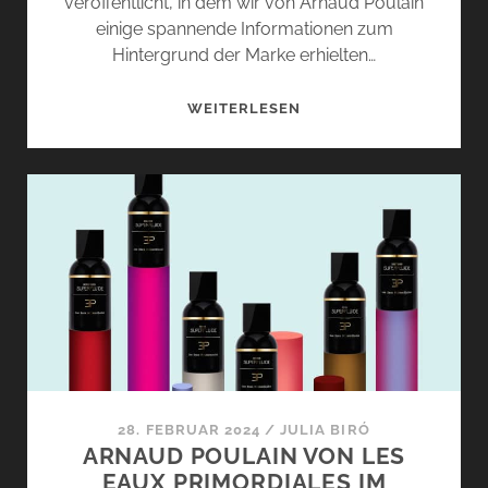
veröffentlicht, in dem wir von Arnaud Poulain
einige spannende Informationen zum
Hintergrund der Marke erhielten…
VANILLE
WEITERLESEN
SUPERMASSIVE
VON
LES
EAUX
PRIMORDIALES
–
GENUSS
PUR
28. FEBRUAR 2024
/
JULIA BIRÓ
ARNAUD POULAIN VON LES
EAUX PRIMORDIALES IM