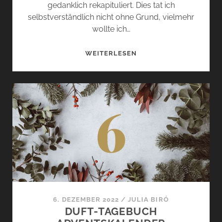
gedanklich rekapituliert. Dies tat ich
selbstverständlich nicht ohne Grund, vielmehr
wollte ich…
TOP
WEITERLESEN
3
DÜFTE
2022
–
JULIAS
OLFAKTORISCHER
JAHRESRÜCKBLICK
6. DEZEMBER 2022
/
JULIA BIRÓ
DUFT-TAGEBUCH