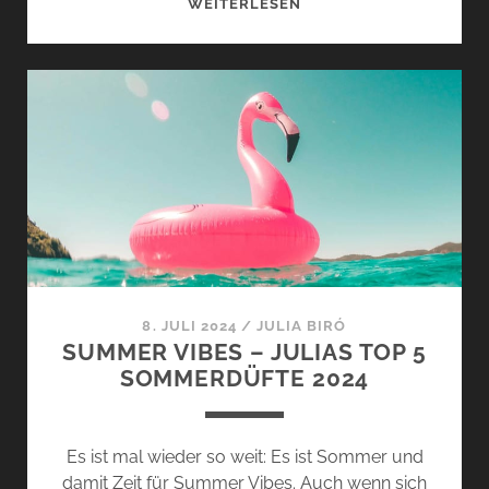
BOIS
WEITERLESEN
SAUVAGE
UND
KÉRYLOS
VON
L’OBJET
–
HÖLZER
UND
HESPERIDEN
8. JULI 2024
/
JULIA BIRÓ
SUMMER VIBES – JULIAS TOP 5
SOMMERDÜFTE 2024
Es ist mal wieder so weit: Es ist Sommer und
damit Zeit für Summer Vibes. Auch wenn sich