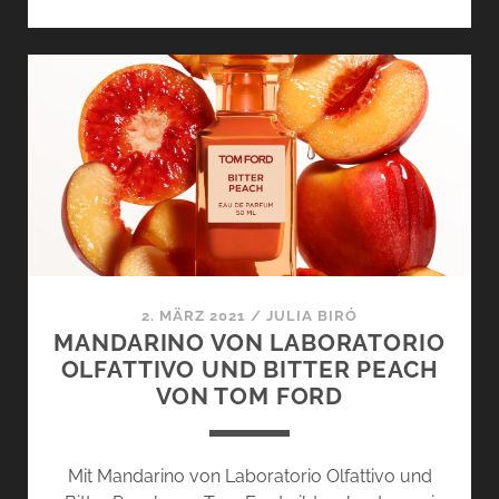
UND
BERGAMOTTO
VON
LABORATORIO
OLFATTIVO
–
DUFTREISE
DURCH
ITALIEN
2. MÄRZ 2021
/
JULIA BIRÓ
MANDARINO VON LABORATORIO
OLFATTIVO UND BITTER PEACH
VON TOM FORD
Mit Mandarino von Laboratorio Olfattivo und