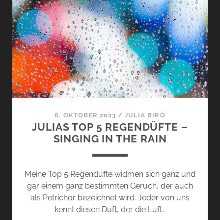
VON
FRÉDÉRIC
MALLE
–
DER
HIMMEL
KANN
WARTEN
6. OKTOBER 2023
/
JULIA BIRÓ
JULIAS TOP 5 REGENDÜFTE –
SINGING IN THE RAIN
Meine Top 5 Regendüfte widmen sich ganz und
gar einem ganz bestimmten Geruch, der auch
als Petrichor bezeichnet wird. Jeder von uns
kennt diesen Duft, der die Luft…