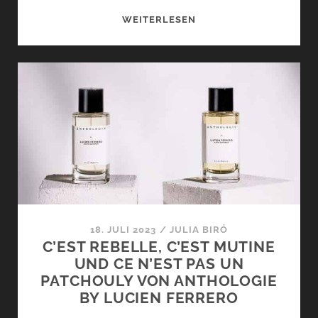
JULIAS
WEITERLESEN
TOP
5
REGENDÜFTE
–
SINGING
IN
THE
RAIN
18. JULI 2023
/
JULIA BIRÓ
C’EST REBELLE, C’EST MUTINE
UND CE N’EST PAS UN
PATCHOULY VON ANTHOLOGIE
BY LUCIEN FERRERO