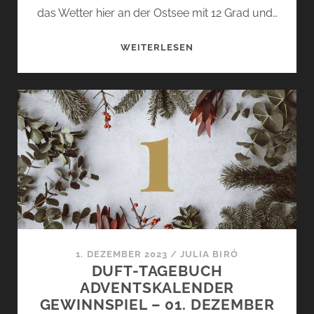
das Wetter hier an der Ostsee mit 12 Grad und…
SUMMER
WEITERLESEN
VIBES
–
JULIAS
TOP
5
SOMMERDÜFTE
2024
1. DEZEMBER 2023
/
JULIA BIRÓ
DUFT-TAGEBUCH
ADVENTSKALENDER
GEWINNSPIEL – 01. DEZEMBER