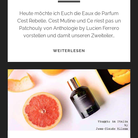
Heute möchte ich Euch die Eaux de Parfum
C’est Rebelle, C’est Mutine und Ce n’est pas un
Patchouly von Anthologie by Lucien Ferrero
vorstellen und damit unseren Zweiteiler…
C’EST
WEITERLESEN
REBELLE,
C’EST
MUTINE
UND
CE
N’EST
PAS
UN
PATCHOULY
VON
ANTHOLOGIE