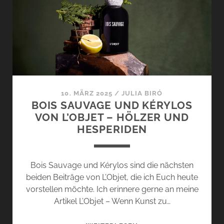
DUFT
DES
OLIVENHAINS
[+
VERLOSUNG]
10. MÄRZ 2025
/
JULIA BIRÓ
BOIS SAUVAGE UND KÉRYLOS
VON L’OBJET – HÖLZER UND
HESPERIDEN
Bois Sauvage und Kérylos sind die nächsten
beiden Beiträge von L’Objet, die ich Euch heute
vorstellen möchte. Ich erinnere gerne an meine
Artikel L’Objet – Wenn Kunst zu…