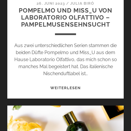
BY
26. JUNI 2023
/
JULIA BIRÓ
LUCIEN
POMPELMO UND MISS_U VON
FERRERO
LABORATORIO OLFATTIVO –
PAMPELMUSENSEHNSUCHT
Aus zwei unterschiedlichen Serien stammen die
beiden Düfte Pompelmo und Miss_U aus dem
Hause Laboratorio Olfattivo, das mich schon so
manches Mal begeistert hat. Das italienische
Nischenduftlabel ist…
POMPELMO
WEITERLESEN
UND
MISS_U
VON
LABORATORIO
OLFATTIVO
–