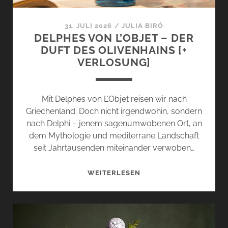
31. JULI 2026
/
JULIA BIRÓ
DELPHES VON L’OBJET – DER
DUFT DES OLIVENHAINS [+
VERLOSUNG]
Mit Delphes von L’Objet reisen wir nach
Griechenland. Doch nicht irgendwohin, sondern
nach Delphi – jenem sagenumwobenen Ort, an
dem Mythologie und mediterrane Landschaft
seit Jahrtausenden miteinander verwoben…
DELPHES
WEITERLESEN
VON
L’OBJET
–
DER