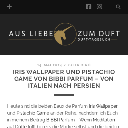
facebook
instagra
ÜBER UNS
DUFTVERZEICHNIS
MANUFAKTUREN
DUFTNOTEN
14. MAI 2024
/
JULIA BIRÓ
IRIS WALLPAPER UND PISTACHIO
KOMMENTARE
GAME VON BIBBI PARFUM – VON
KATEGORIEN
ITALIEN NACH PERSIEN
SCHLAGWORTE
LINK-SAMMLUNG
ARTIKEL-ARCHIV
Heute sind die beiden Eaux de Parfum
Iris Wallpaper
und
Pistachio Game
an der Reihe, nachdem ich Euch
ONLINE-SHOP
in meinem Beitrag
BIBBI Parfum – Wenn Meditation
DAS ALZD-TEAM
auf Düfte trifft
bereits die Marke selbst und die beiden