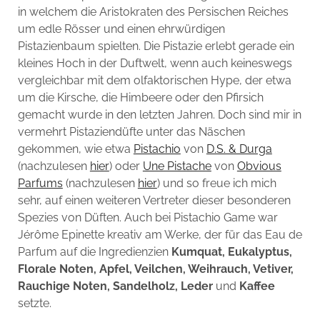
in welchem die Aristokraten des Persischen Reiches
um edle Rösser und einen ehrwürdigen
Pistazienbaum spielten. Die Pistazie erlebt gerade ein
kleines Hoch in der Duftwelt, wenn auch keineswegs
vergleichbar mit dem olfaktorischen Hype, der etwa
um die Kirsche, die Himbeere oder den Pfirsich
gemacht wurde in den letzten Jahren. Doch sind mir in
vermehrt Pistaziendüfte unter das Näschen
gekommen, wie etwa
Pistachio
von
D.S. & Durga
(nachzulesen
hier
) oder
Une Pistache
von
Obvious
Parfums
(nachzulesen
hier
) und so freue ich mich
sehr, auf einen weiteren Vertreter dieser besonderen
Spezies von Düften. Auch bei Pistachio Game war
Jérôme Epinette kreativ am Werke, der für das Eau de
Parfum auf die Ingredienzien
Kumquat, Eukalyptus,
Florale Noten, Apfel, Veilchen, Weihrauch, Vetiver,
Rauchige Noten, Sandelholz, Leder
und
Kaffee
setzte.