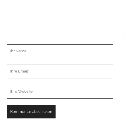
Ihr
Name
Ihre
Email
Webseiten
URL
A