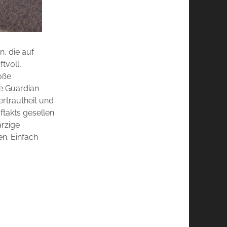
, die auf
tvoll,
oße
he Guardian
ertrautheit und
uftakts gesellen
arzige
n. Einfach