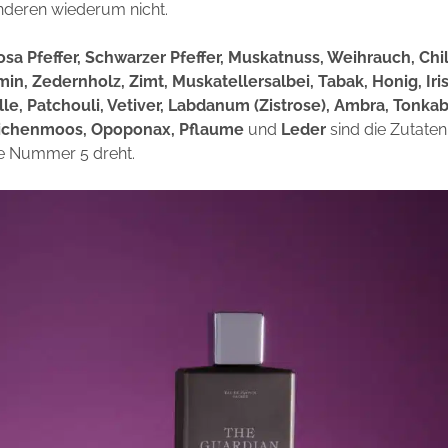
nderen wiederum nicht.
a Pfeffer, Schwarzer Pfeffer, Muskatnuss, Weihrauch, Chili
in, Zedernholz, Zimt, Muskatellersalbei, Tabak, Honig, Iri
le, Patchouli, Vetiver, Labdanum (Zistrose), Ambra, Tonka
Eichenmoos, Opoponax, Pflaume
und
Leder
sind die Zutaten
ie Nummer 5 dreht.