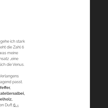
gehe ich stark
eht die Zahl 6
 was meine
satz „eine
ich die Venus.
 Verlangens
ragend passt.
effer,
atellersalbei,
elholz,
gen Duft
6 –