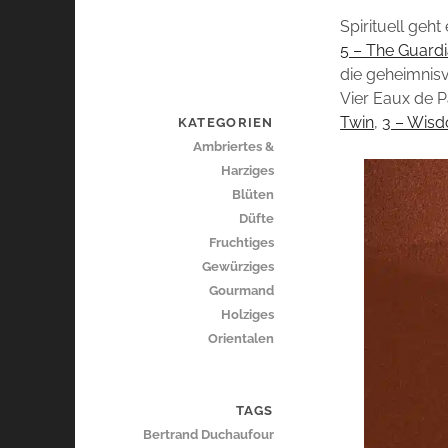
Spirituell geh
5 – The Guard
die geheimnisv
Vier Eaux de P
Twin
,
3 – Wis
KATEGORIEN
Ambriertes &
Harziges
Blüten
Düfte
Fruchtiges
Gewürziges
Gourmand
Holziges
Orientalen
TAGS
Bertrand Duchaufour