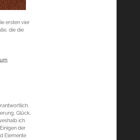
ie ersten vier
le, die die
itum
rantwortlich.
derung, Glück,
 weshalb ich
Einigen der
nd Elemente