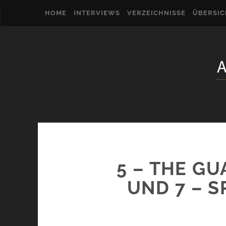
HOME
INTERVIEWS
VERZEICHNISSE
ÜBERSI
5 – THE GU
UND 7 – S