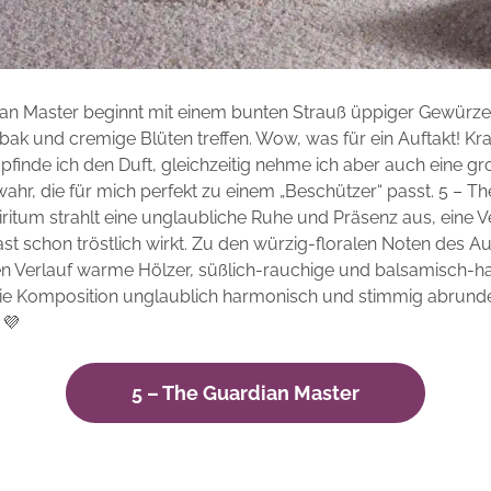
an Master beginnt mit einem bunten Strauß üppiger Gewürzen
ak und cremige Blüten treffen. Wow, was für ein Auftakt! Kraf
inde ich den Duft, gleichzeitig nehme ich aber auch eine gr
wahr, die für mich perfekt zu einem „Beschützer“ passt. 5 – T
ritum strahlt eine unglaubliche Ruhe und Präsenz aus, eine V
fast schon tröstlich wirkt. Zu den würzig-floralen Noten des A
en Verlauf warme Hölzer, süßlich-rauchige und balsamisch-h
die Komposition unglaublich harmonisch und stimmig abrunde
 💜
5 – The Guardian Master