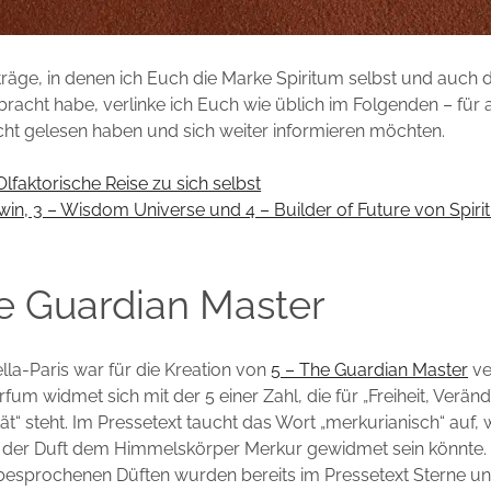
träge, in denen ich Euch die Marke Spiritum selbst und auch d
racht habe, verlinke ich Euch wie üblich im Folgenden – für al
icht gelesen haben und sich weiter informieren möchten.
Olfaktorische Reise zu sich selbst
Twin, 3 – Wisdom Universe und 4 – Builder of Future von Spir
e Guardian Master
ella-Paris war für die Kreation von
5 – The Guardian Master
ve
fum widmet sich mit der 5 einer Zahl, die für „Freiheit, Verän
tät“ steht. Im Pressetext taucht das Wort „merkurianisch“ auf,
 der Duft dem Himmelskörper Merkur gewidmet sein könnte. 
s besprochenen Düften wurden bereits im Pressetext Sterne u