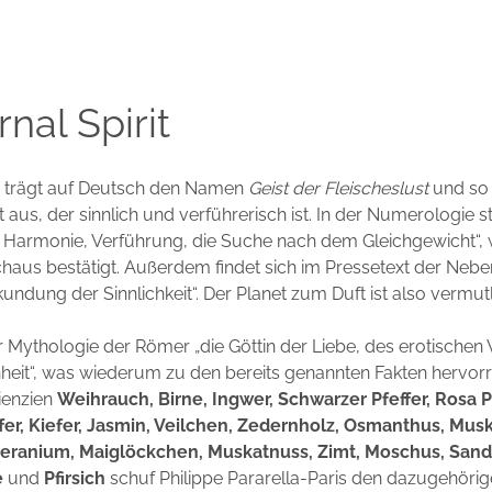
rnal Spirit
 trägt auf Deutsch den Namen
Geist der Fleischeslust
und so 
 aus, der sinnlich und verführerisch ist. In der Numerologie st
, Harmonie, Verführung, die Suche nach dem Gleichgewicht“,
aus bestätigt. Außerdem findet sich im Pressetext der Neben
undung der Sinnlichkeit“. Der Planet zum Duft ist also vermutl
er Mythologie der Römer „die Göttin der Liebe, des erotischen
heit“, was wiederum zu den bereits genannten Fakten hervor
ienzien
Weihrauch, Birne, Ingwer, Schwarzer Pfeffer, Rosa Pf
er, Kiefer, Jasmin, Veilchen, Zedernholz, Osmanthus, Musk
eranium, Maiglöckchen, Muskatnuss, Zimt, Moschus, Sand
e
und
Pfirsich
schuf Philippe Pararella-Paris den dazugehöri