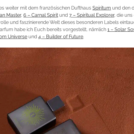
t es weiter mit dem französischen Dufthaus
Spiritum
und den d
ian Master
,
6 – Carnal Spirit
und
7 – Spiritual Explorer
, die uns
olle und faszinierende Welt dieses besonderen Labels eintau
arfum habe ich Euch bereits vorgestellt, nämlich
1 – Solar So
dom Universe
und
4 – Builder of Future
.