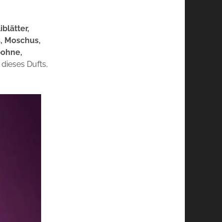
blätter,
s, Moschus,
bohne,
 dieses Dufts,