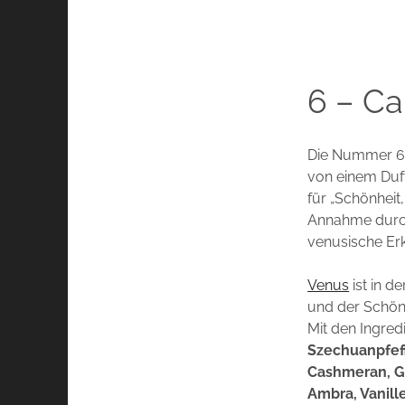
6 – Ca
Die Nummer 6
von einem Duft
für „Schönheit
Annahme durch
venusische Erk
Venus
ist in d
und der Schön
Mit den Ingred
Szechuanpfeff
Cashmeran, G
Ambra, Vanill