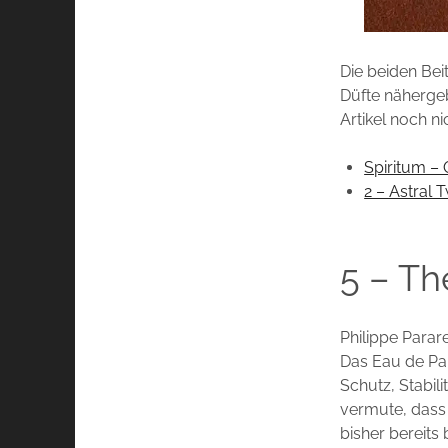
Die beiden Bei
Düfte nähergeb
Artikel noch n
Spiritum – 
2 – Astral 
5 – Th
Philippe Parar
Das Eau de Par
Schutz, Stabili
vermute, dass
bisher bereit