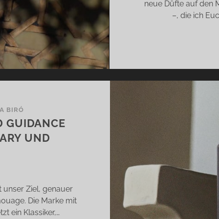
neue Düfte auf den 
–, die ich E
IA BIRÓ
D GUIDANCE
RARY UND
t unser Ziel, genauer
mouage. Die Marke mit
zt ein Klassiker,…