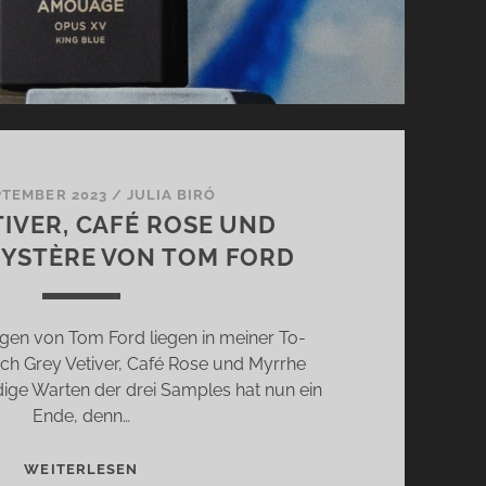
PTEMBER 2023
/
JULIA BIRÓ
TIVER, CAFÉ ROSE UND
YSTÈRE VON TOM FORD
gen von Tom Ford liegen in meiner To-
ch Grey Vetiver, Café Rose und Myrrhe
ige Warten der drei Samples hat nun ein
Ende, denn…
GREY
WEITERLESEN