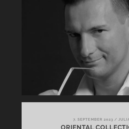
DE
GA
–
KA
DE
DÜ
7. SEPTEMBER 2023
/
JULI
ORIENTAL COLLECT