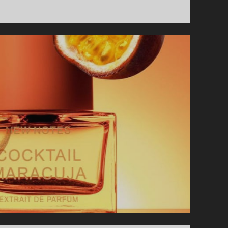
VETIVER,
CAFÉ
ROSE
UND
MYRRHE
MYSTÈRE
VON
TOM
FORD