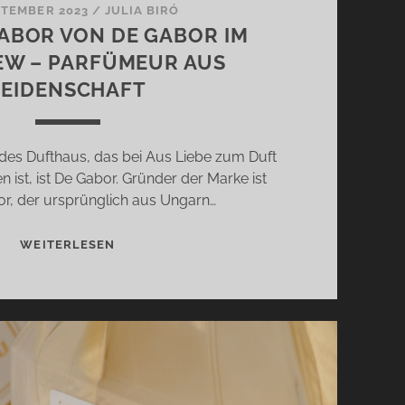
PTEMBER 2023
/
JULIA BIRÓ
ABOR VON DE GABOR IM
EW – PARFÜMEUR AUS
LEIDENSCHAFT
des Dufthaus, das bei Aus Liebe zum Duft
n ist, ist De Gabor. Gründer der Marke ist
or, der ursprünglich aus Ungarn…
GABRIEL
WEITERLESEN
GABOR
VON
DE
GABOR
IM
INTERVIEW
–