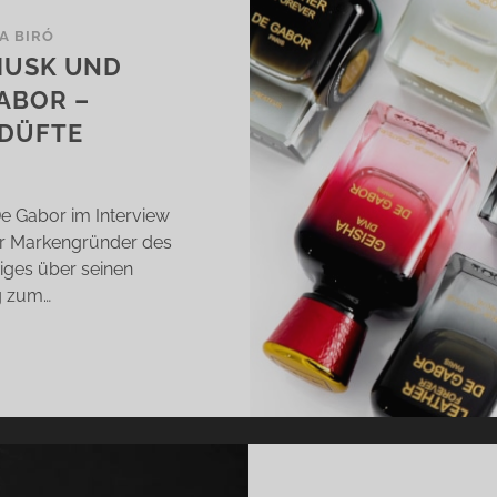
IA BIRÓ
MUSK UND
ABOR –
 DÜFTE
De Gabor im Interview
er Markengründer des
niges über seinen
g zum…
RLING,
ARDUST
SK
D
NDERS
N