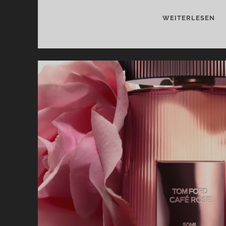
OP
WEITERLESEN
XV
KI
BL
UN
GU
VO
AM
–
LI
UN
OD