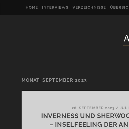
HOME
INTERVIEWS
VERZEICHNISSE
ÜBERSI
MONAT:
SEPTEMBER 2023
28. SEPTEMBER 2023
/
JUL
INVERNESS UND SHERWO
– INSELFEELING DER A