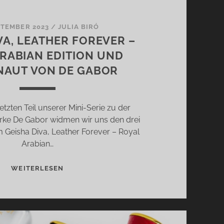
PTEMBER 2023
/
JULIA BIRÓ
VA, LEATHER FOREVER –
RABIAN EDITION UND
NAUT VON DE GABOR
letzten Teil unserer Mini-Serie zu der
rke De Gabor widmen wir uns den drei
m Geisha Diva, Leather Forever – Royal
Arabian…
GEISHA
WEITERLESEN
DIVA,
LEATHER
FOREVER
–