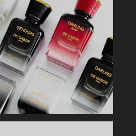
ROYAL
ARABIAN
EDITION
UND
ASTRONAUT
VON
DE
GABOR