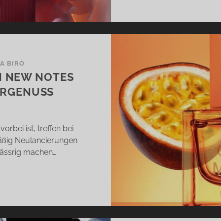
IA BIRÓ
N NEW NOTES
ERGENUSS
rbei ist, treffen bei
äßig Neulancierungen
wässrig machen…
CKTAIL
RACUJA
N
EW