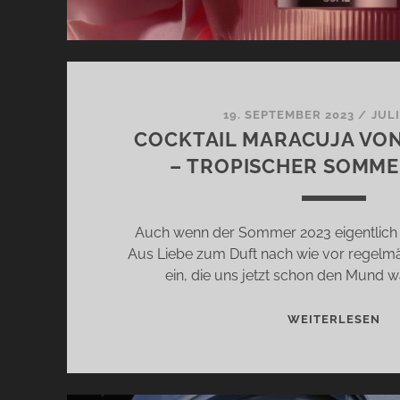
19. SEPTEMBER 2023
/
JUL
COCKTAIL MARACUJA VO
– TROPISCHER SOMM
Auch wenn der Sommer 2023 eigentlich vo
Aus Liebe zum Duft nach wie vor regelm
ein, die uns jetzt schon den Mund 
CO
WEITERLESEN
MA
VO
N