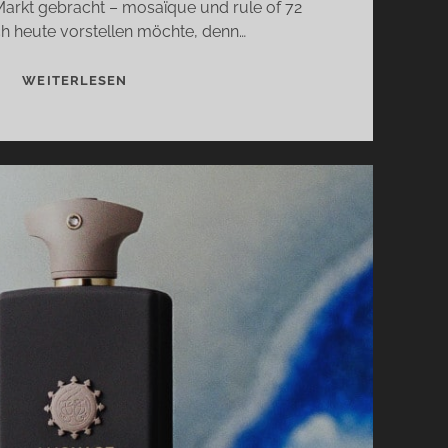
Markt gebracht – mosaïque und rule of 72
uch heute vorstellen möchte, denn…
MOSAÏQUE
WEITERLESEN
UND
RULE
OF
72
VON
27
87
PERFUMES
–
CHARAKTERDÜFTE