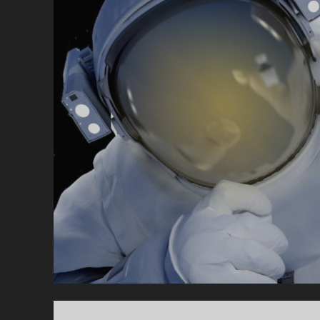
NO
–
TR
SO