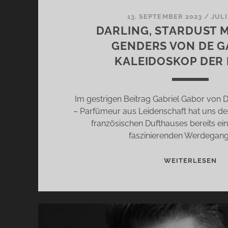
13. SEPTEMBER 2023
/
JUL
DARLING, STARDUST 
GENDERS VON DE G
KALEIDOSKOP DER
Im gestrigen Beitrag Gabriel Gabor von 
– Parfümeur aus Leidenschaft hat uns d
französischen Dufthauses bereits ei
faszinierenden Werdegan
DA
WEITERLESEN
ST
MU
UN
GE
VO