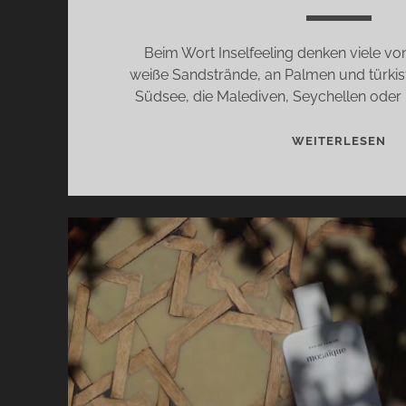
Beim Wort Inselfeeling denken viele von
weiße Sandstrände, an Palmen und türkis
Südsee, die Malediven, Seychellen oder 
IN
WEITERLESEN
UN
SH
VO
ME
–
IN
DE
AN
AR