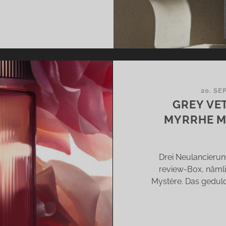
US
NG
UE
D
IDANCE
N
20. SE
OUAGE
GREY VE
MYRRHE M
BRARY
D
YSSEY
Drei Neulancierun
review-Box, nämli
Mystère. Das geduld