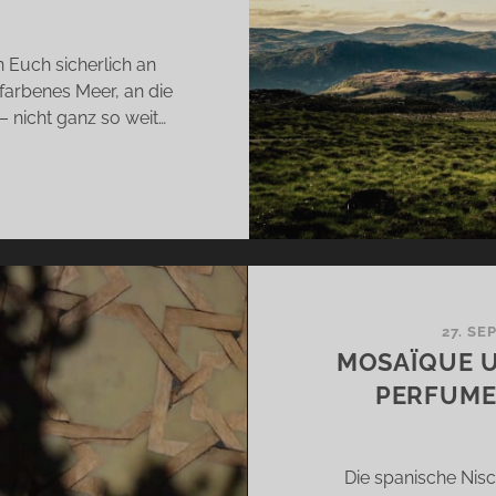
 Euch sicherlich an
farbenes Meer, an die
– nicht ganz so weit…
VERNESS
D
ERWOOD
N
MO
SELFEELING
27. SE
R
MOSAÏQUE U
DEREN
PERFUME
T
Die spanische Nis