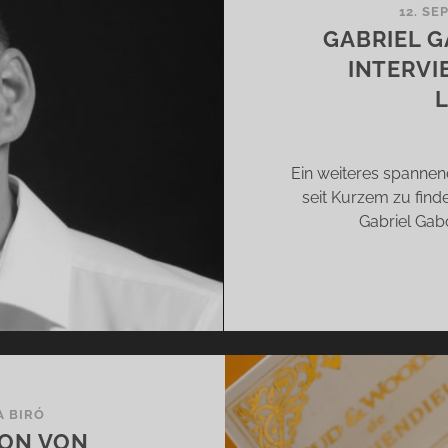
12. SE
BOR
GABRIEL G
INTERVI
LEIDOSKOP
R
FTE
Ein weiteres spannen
seit Kurzem zu finde
Gabriel Gab
A BIRÓ
ION VON