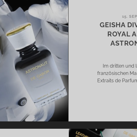
TES
OPISCHER
15. SE
MMERGENUSS
GEISHA DI
ROYAL A
ASTRO
Im dritten und 
französischen Ma
Extraits de Parfu