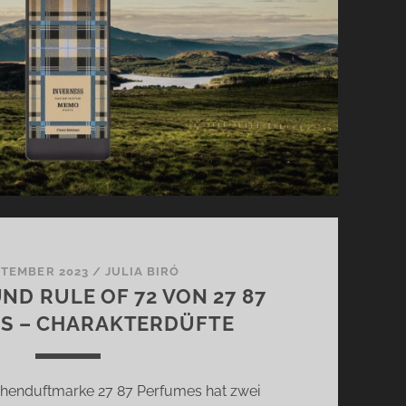
PTEMBER 2023
/
JULIA BIRÓ
ND RULE OF 72 VON 27 87
S – CHARAKTERDÜFTE
chenduftmarke 27 87 Perfumes hat zwei