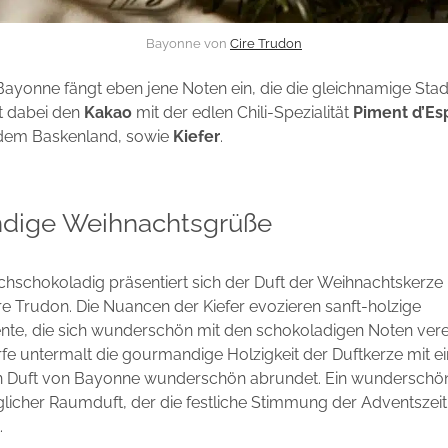
Bayonne von
Cire Trudon
Bayonne fängt eben jene Noten ein, die die gleichnamige Stad
t dabei den
Kakao
mit der edlen Chili-Spezialität
Piment d’Es
 dem Baskenland, sowie
Kiefer
.
dige Weihnachtsgrüße
hschokoladig präsentiert sich der Duft der Weihnachtskerz
 Trudon. Die Nuancen der Kiefer evozieren sanft-holzige
nte, die sich wunderschön mit den schokoladigen Noten vere
ärfe untermalt die gourmandige Holzigkeit der Duftkerze mit e
n Duft von Bayonne wunderschön abrundet. Ein wunderschö
licher Raumduft, der die festliche Stimmung der Adventszei
.