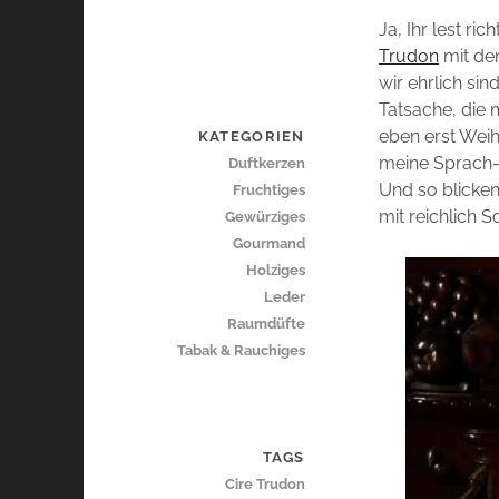
Ja, Ihr lest r
Trudon
mit de
wir ehrlich si
Tatsache, die 
eben erst Wei
KATEGORIEN
meine Sprach- u
Duftkerzen
Und so blicken
Fruchtiges
mit reichlich 
Gewürziges
Gourmand
Holziges
Leder
Raumdüfte
Tabak & Rauchiges
TAGS
Cire Trudon