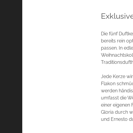
Exklusiv
Die fünf Duft
bereits rein o
passen. In edl
Weihnachtskoll
Traditionsduft
Jede Kerze wir
Flakon schmück
werden händisc
umfasst die We
einer eigenen
Gloria durch w
und Ernesto d