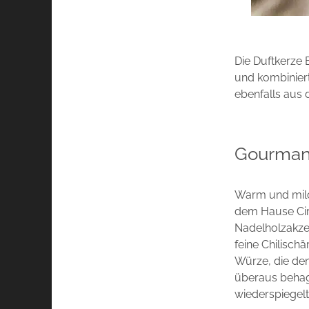
Die Duftkerze 
und kombinier
ebenfalls aus
Gourman
Warm und milc
dem Hause Cire
Nadelholzakze
feine Chilisch
Würze, die de
überaus behag
wiederspiegelt