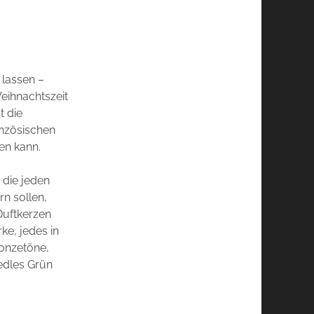
 lassen –
eihnachtszeit
t die
anzösischen
en kann.
 die jeden
n sollen,
Duftkerzen
ke, jedes in
ronzetöne,
 edles Grün