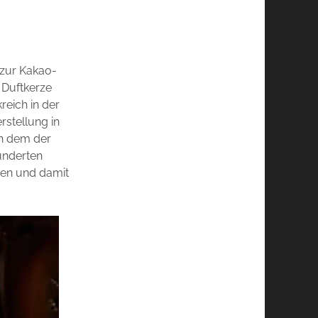
 zur Kakao-
e Duftkerze
reich in der
rstellung in
an dem der
underten
ren und damit