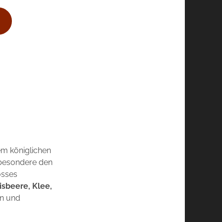
em königlichen
sbesondere den
osses
isbeere, Klee,
en und