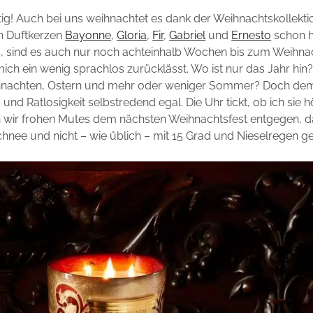
ichtig! Auch bei uns weihnachtet es dank der Weihnachtskollekt
n Duftkerzen
Bayonne
,
Gloria
,
Fir
,
Gabriel
und
Ernesto
schon h
nd, sind es auch nur noch achteinhalb Wochen bis zum Weihnac
mich ein wenig sprachlos zurücklässt. Wo ist nur das Jahr hin
hnachten, Ostern und mehr oder weniger Sommer? Doch dem 
nd Ratlosigkeit selbstredend egal. Die Uhr tickt, ob ich sie h
 wir frohen Mutes dem nächsten Weihnachtsfest entgegen, da
Schnee und nicht – wie üblich – mit 15 Grad und Nieselregen ge