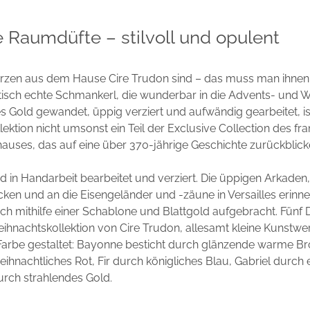
e Raumdüfte – stilvoll und opulent
kerzen aus dem Hause Cire Trudon sind – das muss man ihnen
ptisch echte Schmankerl, die wunderbar in die Advents- und W
es Gold gewandet, üppig verziert und aufwändig gearbeitet, is
ektion nicht umsonst ein Teil der Exclusive Collection des fr
hauses, das auf eine über 370-jährige Geschichte zurückblick
d in Handarbeit bearbeitet und verziert. Die üppigen Arkaden,
en und an die Eisengeländer und -zäune in Versailles erinner
h mithilfe einer Schablone und Blattgold aufgebracht. Fünf 
ihnachtskollektion von Cire Trudon, allesamt kleine Kunstwer
 Farbe gestaltet: Bayonne besticht durch glänzende warme B
eihnachtliches Rot, Fir durch königliches Blau, Gabriel durch
urch strahlendes Gold.