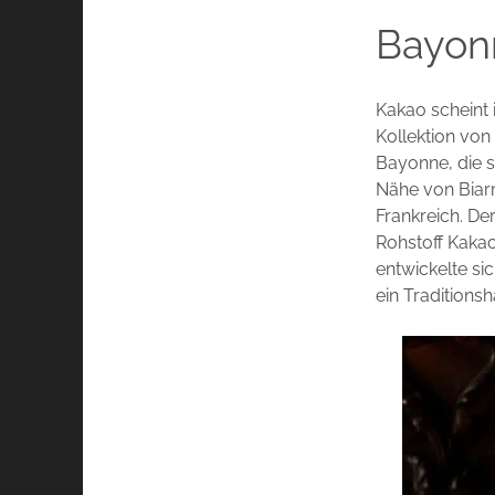
Bayon
Kakao scheint 
Kollektion vo
Bayonne, die s
Nähe von Biarr
Frankreich. De
Rohstoff Kaka
entwickelte si
ein Traditions