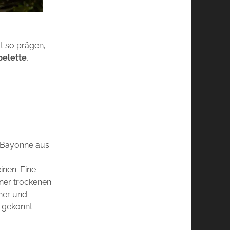
t so prägen,
pelette
,
e Bayonne aus
inen. Eine
iner trockenen
ner und
t gekonnt