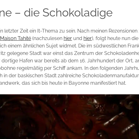
ne – die Schokoladige
in letzter Zeit ein It-Thema zu sein. Nach meinen Rezensionen
n
Maison Tahité
(nachzulesen
hier
und
hier
), folgt heute nun di
ich einem ähnlichen Sujet widmet. Die im südwestlichen Frank
itz gelegene Stadt war einst das Zentrum der Schokoladenhe
r dortige Hafen war bereits ab dem 16. Jahrhundert der Ort, 
obohne regelmäßig per Schiff ankam. In den folgenden Jahrh
ch in der baskischen Stadt zahlreiche Schokoladenmanufaktu
handwerk, das sich bis heute in Bayonne manifestiert hat.