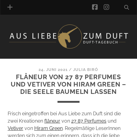
facebook
instagra
ÜBER UNS
DUFTVERZEICHNIS
MANUFAKTUREN
DUFTNOTEN
24. JUNI 2021
/
JULIA BIRÓ
FLÂNEUR VON 27 87 PERFUMES
KOMMENTARE
UND VETIVER VON HIRAM GREEN –
KATEGORIEN
DIE SEELE BAUMELN LASSEN
SCHLAGWORTE
LINK-SAMMLUNG
ARTIKEL-ARCHIV
Frisch eingetroffen bei Aus Liebe zum Duft sind die
zwei Kreationen
flâneur
von
27 87 Perfumes
und
ONLINE-SHOP
Vetiver
von
Hiram Green
. Regelmäßige LeserInnen
DAS ALZD-TEAM
werden sich zum einen erinnern, dass ich die liebe