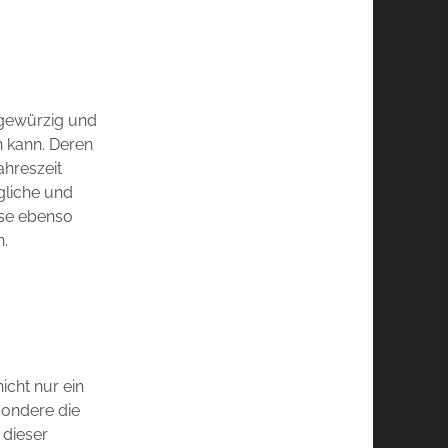
, gewürzig und
en kann. Deren
ahreszeit
gliche und
se ebenso
n.
icht nur ein
esondere die
 dieser