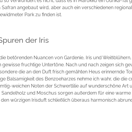
d so verwundert es nicht, dass es in Marokko ein Ourika-Tal g
 Safran angebaut wird, aber auch ein verschiedenen regiona
ewidmeter Park zu finden ist.
puren der Iris
 die betörenden Nuancen von Gardenie, Iris und Weißblühern,
 gewisse fruchtige Untertöne. Nach und nach zeigen sich ge
esondere die an den Duft frisch gemähten Heus erinnernde 
ge Balsamigkeit des Benzoeharzes nehme ich wahr, die die 
amtig-weichen Noten der Schwertlilie auf wunderschöne Art 
n. Sandelholz und Moschus sorgen außerdem für eine warme 
den würzigen Irisduft schließlich überaus harmonisch abrund