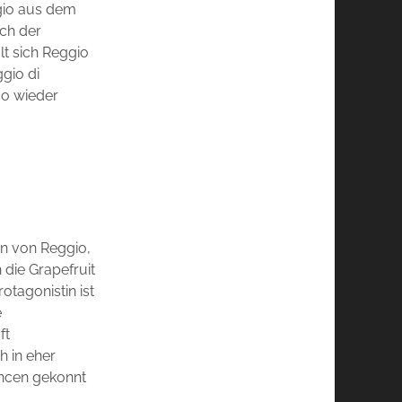
ggio aus dem
ch der
lt sich Reggio
gio di
so wieder
en von Reggio,
die Grapefruit
otagonistin ist
e
ft
h in eher
ancen gekonnt