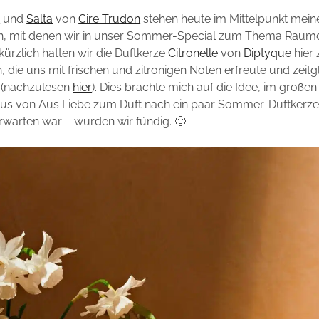
o
und
Salta
von
Cire Trudon
stehen heute im Mittelpunkt mein
en, mit denen wir in unser Sommer-Special zum Thema Raum
kürzlich hatten wir die Duftkerze
Citronelle
von
Diptyque
hier 
 die uns mit frischen und zitronigen Noten erfreute und zeitg
l (nachzulesen
hier
). Dies brachte mich auf die Idee, im großen
s von Aus Liebe zum Duft nach ein paar Sommer-Duftkerze
rwarten war – wurden wir fündig. 🙂