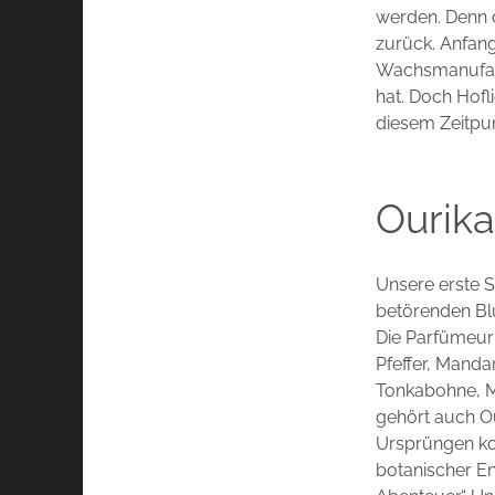
werden. Denn d
zurück. Anfang
Wachsmanufakt
hat. Doch Hofl
diesem Zeitpun
Ourika
Unsere erste S
betörenden Bl
Die Parfümeuri
Pfeffer, Manda
Tonkabohne, M
gehört auch Ou
Ursprüngen kos
botanischer En