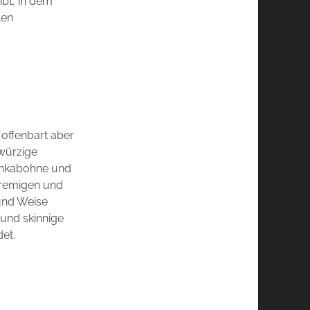
ibt, in dem
len
 offenbart aber
würzige
Tonkabohne und
cremigen und
und Weise
und skinnige
et.