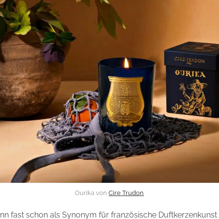
Ourika von
Cire Trudon
ann fast schon als Synonym für französische Duftkerzenkuns