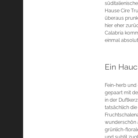
süditalienisch
Hause Cire Tr
überaus prunkv
hier eher zurü
Calabria komm
einmal absolu
Ein Hauc
Fein-herb und
gepaart mit de
in der Duftker
tatsächlich di
Fruchtschalen
wunderschön ak
grünlich-flora
und subtil zugl