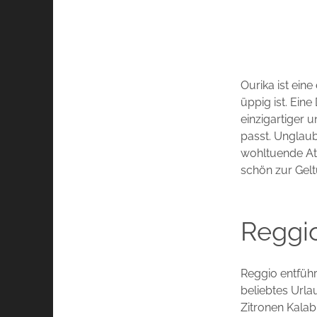
Ourika ist eine
üppig ist. Eine
einzigartiger 
passt. Unglaub
wohltuende At
schön zur Gel
Reggio
Reggio entführt
beliebtes Urla
Zitronen Kalab