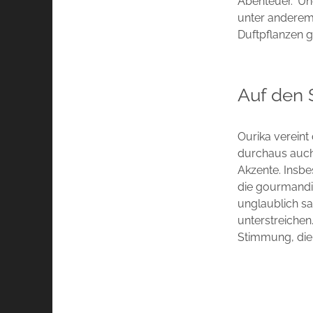
Abenteuer.“ Un
unter anderem
Duftpflanzen g
Auf den S
Ourika vereint
durchaus auch
Akzente. Insb
die gourmandi
unglaublich s
unterstreiche
Stimmung, die 