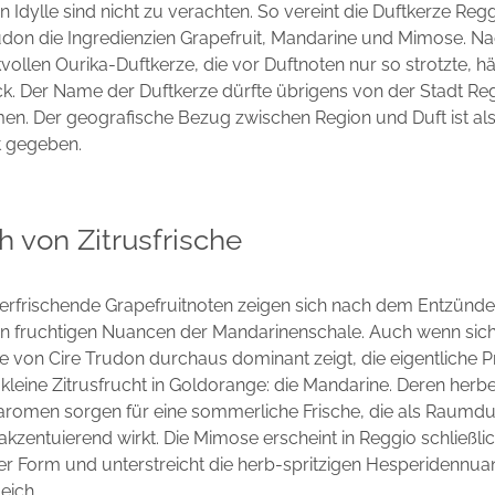
en Idylle sind nicht zu verachten. So vereint die Duftkerze Re
udon die Ingredienzien Grapefruit, Mandarine und Mimose. Na
ollen Ourika-Duftkerze, die vor Duftnoten nur so strotzte, hä
ck. Der Name der Duftkerze dürfte übrigens von der Stadt Reg
en. Der geografische Bezug zwischen Region und Duft ist al
t gegeben.
h von Zitrusfrische
 erfrischende Grapefruitnoten zeigen sich nach dem Entzünd
n fruchtigen Nuancen der Mandarinenschale. Auch wenn sich 
ze von Cire Trudon durchaus dominant zeigt, die eigentliche Pr
e kleine Zitrusfrucht in Goldorange: die Mandarine. Deren herb
aromen sorgen für eine sommerliche Frische, die als Raumdu
zentuierend wirkt. Die Mimose erscheint in Reggio schließlic
ler Form und unterstreicht die herb-spritzigen Hesperidennu
eich.