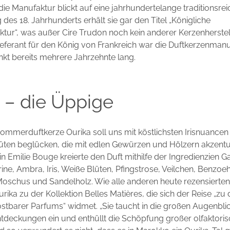
ie Manufaktur blickt auf eine jahrhundertelange traditionsre
 des 18. Jahrhunderts erhält sie gar den Titel „Königliche
ur“, was außer Cire Trudon noch kein anderer Kerzenherstell
ieferant für den König von Frankreich war die Duftkerzenman
kt bereits mehrere Jahrzehnte lang.
 – die Üppige
ommerduftkerze Ourika soll uns mit köstlichsten Irisnuancen
üten beglücken, die mit edlen Gewürzen und Hölzern akzentu
n Emilie Bouge kreierte den Duft mithilfe der Ingredienzien G
rine, Ambra, Iris, Weiße Blüten, Pfingstrose, Veilchen, Benzoe
oschus und Sandelholz. Wie alle anderen heute rezensierten
rika zu der Kollektion Belles Matières, die sich der Reise „zu
tbarer Parfums“ widmet. „Sie taucht in die großen Augenbli
tdeckungen ein und enthüllt die Schöpfung großer olfaktoris