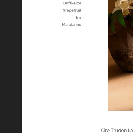
Duftkerze
Grapefruit
Iris
Mandarine
Cire Trudon k