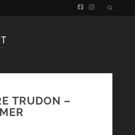
facebook
instagram
RE TRUDON –
MMER