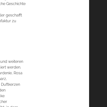
iche Geschichte
er geschafft
ufaktur zu
 und weiteren
iert werden.
ardenie, Rosa
harz,
 Duftkerzen
 den
cke
cher