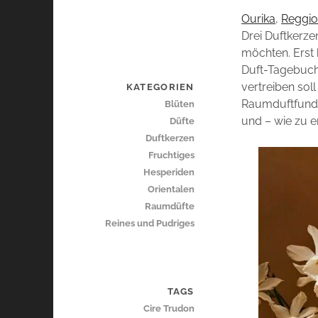
Ourika
,
Reggi
Drei Duftkerz
möchten. Erst 
Duft-Tagebuch,
vertreiben sol
KATEGORIEN
Raumduftfundu
Blüten
und – wie zu e
Düfte
Duftkerzen
Fruchtiges
Hesperiden
Orientalen
Raumdüfte
Reines und Pudriges
TAGS
Cire Trudon