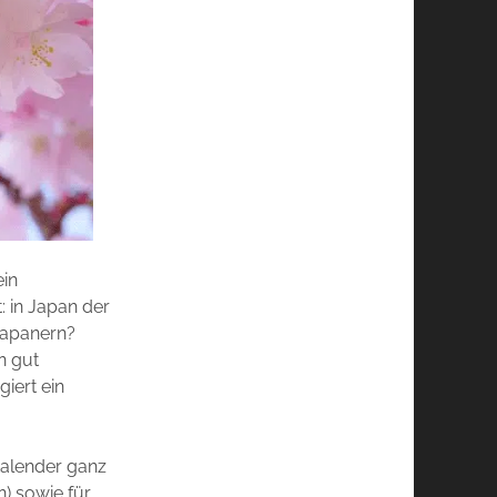
ein
: in Japan der
Japanern?
n gut
giert ein
Kalender ganz
n) sowie für