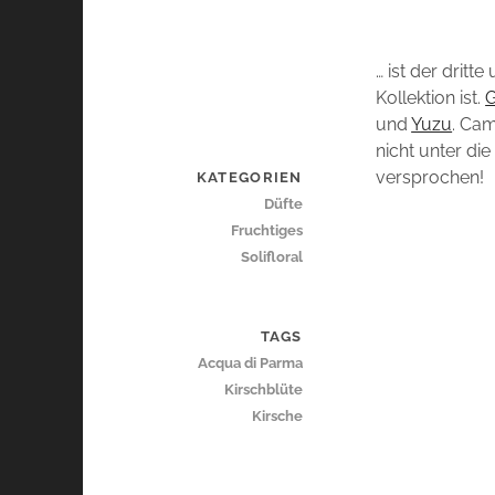
… ist der dritte
Kollektion ist.
G
und
Yuzu
. Cam
nicht unter d
versprochen!
KATEGORIEN
Düfte
Fruchtiges
Solifloral
TAGS
Acqua di Parma
Kirschblüte
Kirsche