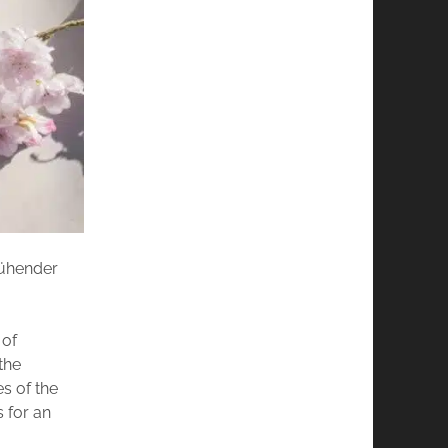
lühender
 of
the
s of the
s for an