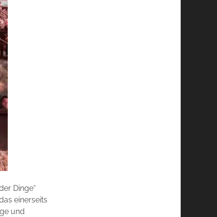
 der Dinge“
das einerseits
nge und