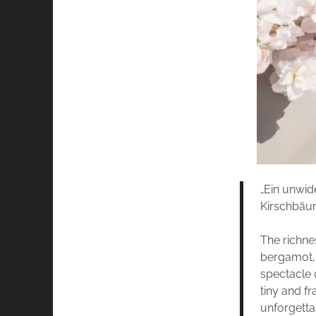
„Ein unwid
Kirschbäum
The richne
bergamot, 
spectacle 
tiny and fr
unforgettab