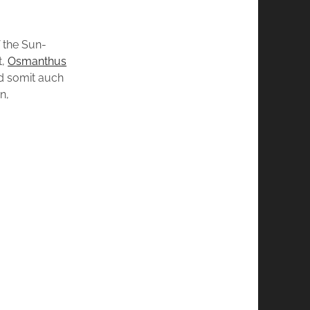
of the Sun-
t,
Osmanthus
nd somit auch
n,