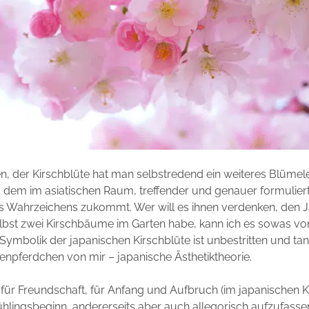
en, der Kirschblüte hat man selbstredend ein weiteres Blümel
 dem im asiatischen Raum, treffender und genauer formuliert
es Wahrzeichens zukommt. Wer will es ihnen verdenken, den 
lbst zwei Kirschbäume im Garten habe, kann ich es sowas vo
 Symbolik der japanischen Kirschblüte ist unbestritten und tan
enpferdchen von mir – japanische Ästhetiktheorie.
 für Freundschaft, für Anfang und Aufbruch (im japanischen 
ühlingsbeginn, andererseits aber auch allegorisch aufzufasse