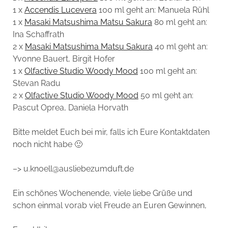
1 x
Accendis Lucevera
100 ml geht an: Manuela Rühl
1 x
Masaki Matsushima Matsu Sakura
80 ml geht an:
Ina Schaffrath
2 x
Masaki Matsushima Matsu Sakura
40 ml geht an:
Yvonne Bauert, Birgit Hofer
1 x
Olfactive Studio Woody Mood
100 ml geht an:
Stevan Radu
2 x
Olfactive Studio Woody Mood
50 ml geht an:
Pascut Oprea, Daniela Horvath
Bitte meldet Euch bei mir, falls ich Eure Kontaktdaten
noch nicht habe 🙂
–> u.knoell@ausliebezumduft.de
Ein schönes Wochenende, viele liebe Grüße und
schon einmal vorab viel Freude an Euren Gewinnen,