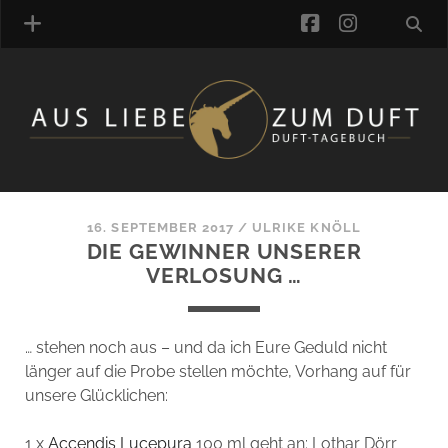
facebook
instagra
ÜBER UNS
DUFTVERZEICHNIS
MANUFAKTUREN
DUFTNOTEN
16. SEPTEMBER 2017
/
ULRIKE KNÖLL
DIE GEWINNER UNSERER
KOMMENTARE
VERLOSUNG …
KATEGORIEN
SCHLAGWORTE
LINK-SAMMLUNG
… stehen noch aus – und da ich Eure Geduld nicht
ARTIKEL-ARCHIV
länger auf die Probe stellen möchte, Vorhang auf für
unsere Glücklichen:
ONLINE-SHOP
DAS ALZD-TEAM
1 x
Accendis Lucepura
100 ml geht an: Lothar Dörr