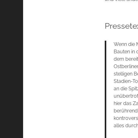
Pressete
Wenn die 
Bauten in 
dem bereit
Ostberline
stelligen 
Stadien-To
an die Spi
unübertrof
hier das Z
berührend
kontrover
alles durc