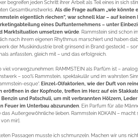
er begreifen jeden Schritt ihrer Arbeit als Teil eines in sich s
nten Gesamtkunstwerks.
Als die Frage aufkam „wie könnte e
stein eigentlich riechen“, war schnell klar – auf keinen F
arketingabteilung eines Duftunternehmens – unter Einbez
d Marktsituation umsetzen würde
. Rammstein sind schon 
lich nach ihrem eigenen Rhythmus marschiert und haben dabe
erk der Musikindustrie breit grinsend in Brand gesteckt – son
mals anfassten, gleich mit – und das erfolgreich.
o viel vorwegzunehmen: RAMMSTEIN als Parfüm ist – analo
stwerk – 100% Rammstein, spektakulär und im wahrsten Sin
Rammstein-esque“.
Einzel-Olfaktorien, wie der Duft von rei
 eröffnen in der Kopfnote, treffen im Herz auf ein Stakkato
 Benzin und Patschuli, um mit verbrannten Hölzern, Lede
n Feuer im Unterbau abzurunden
. Ein Parfum für alle Män
e das Außergewöhnliche lieben. Rammstein KOKAIN – macht s
 von mir].
teten Passagen musste ich schmunzeln. Machen wir uns nicht