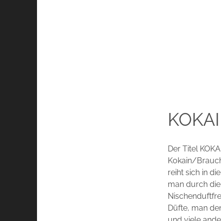
KOKAI
Der Titel KOKA
Kokain/Brauch
reiht sich in 
man durch die 
Nischenduftfre
Düfte, man de
und viele ande