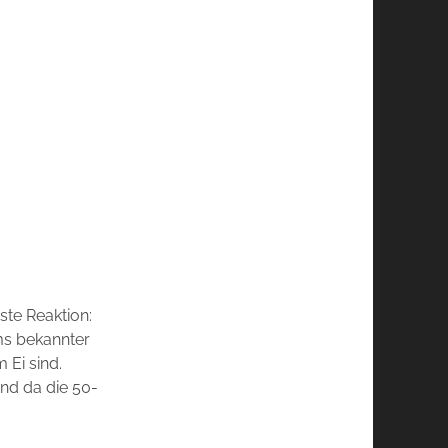
te Reaktion:
ums bekannter
 Ei sind.
nd da die 50-