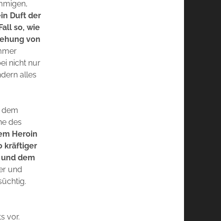
timmigen,
in Duft der
all so, wie
iehung von
immer
i nicht nur
dern alles
g dem
ne des
nem Heroin
 kräftiger
r und dem
ner und
üchtig.
s vor.