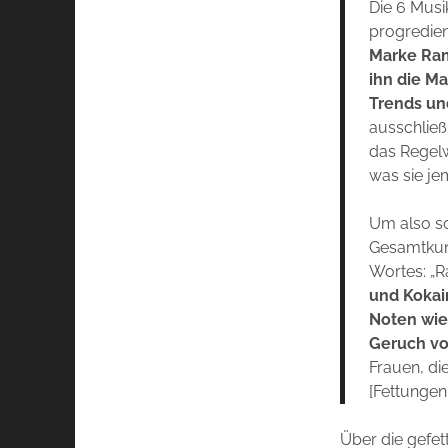
Die 6 Musik
progredie
Marke Ramm
ihn die M
Trends un
ausschließ
das Regelw
was sie je
Um also s
Gesamtkun
Wortes: „
und Kokain
Noten wie
Geruch vo
Frauen, di
[Fettungen
Über die gefet