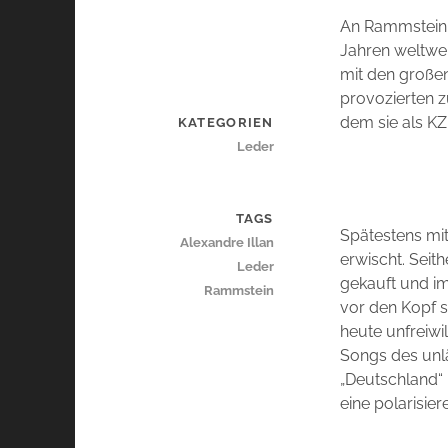
An Rammstein sc
Jahren weltwei
mit den großen
provozierten z
dem sie als KZ
KATEGORIEN
Leder
TAGS
Spätestens mi
Alexandre Illan
erwischt. Seit
Leder
gekauft und im
Rammstein
vor den Kopf s
heute unfreiwi
Songs des unl
„Deutschland“ 
eine polarisie