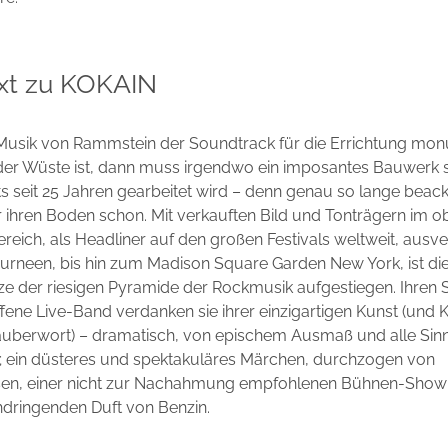
xt zu KOKAIN
Musik von Rammstein der Soundtrack für die Errichtung mo
der Wüste ist, dann muss irgendwo ein imposantes Bauwerk 
s seit 25 Jahren gearbeitet wird – denn genau so lange beack
r ihren Boden schon. Mit verkauften Bild und Tonträgern im o
Bereich, als Headliner auf den großen Festivals weltweit, ausv
urneen, bis hin zum Madison Square Garden New York, ist d
tze der riesigen Pyramide der Rockmusik aufgestiegen. Ihren S
fene Live-Band verdanken sie ihrer einzigartigen Kunst (und K
auberwort) – dramatisch, von epischem Ausmaß und alle Sin
; ein düsteres und spektakuläres Märchen, durchzogen von
sen, einer nicht zur Nachahmung empfohlenen Bühnen-Sho
hdringenden Duft von Benzin.