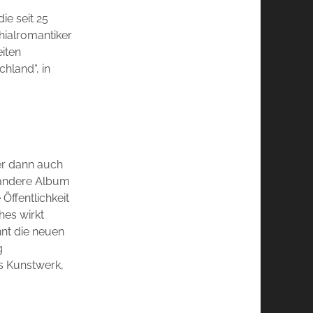
ie seit 25
hialromantiker
iten
hland“, in
er dann auch
r andere Album
Öffentlichkeit
hes wirkt
nnt die neuen
g
es Kunstwerk,