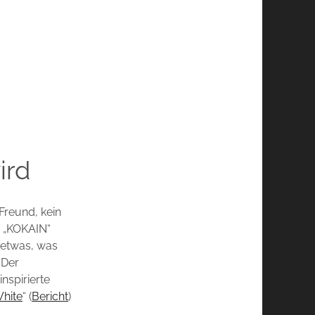
ird
 Freund, kein
e „KOKAIN“
h etwas, was
 Der
nspirierte
White
“ (
Bericht
)