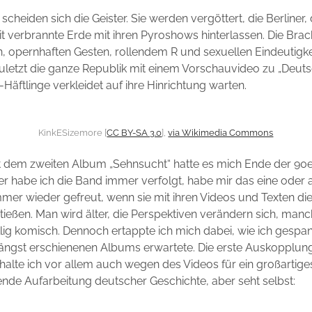
heiden sich die Geister. Sie werden vergöttert, die Berliner, d
t verbrannte Erde mit ihren Pyroshows hinterlassen. Die Brac
, opernhaften Gesten, rollendem R und sexuellen Eindeutigke
uletzt die ganze Republik mit einem Vorschauvideo zu „Deutsc
-Häftlinge verkleidet auf ihre Hinrichtung warten.
KinkESizemore [
CC BY-SA 3.0
],
via Wikimedia Commons
t dem zweiten Album „Sehnsucht“ hatte es mich Ende der 90
her habe ich die Band immer verfolgt, habe mir das eine ode
mer wieder gefreut, wenn sie mit ihren Videos und Texten die 
tießen. Man wird älter, die Perspektiven verändern sich, manc
llig komisch. Dennoch ertappte ich mich dabei, wie ich gespa
ängst erschienenen Albums erwartete. Die erste Auskopplun
halte ich vor allem auch wegen des Videos für ein großartig
rende Aufarbeitung deutscher Geschichte, aber seht selbst: