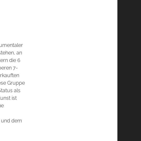
numentaler
stehen, an
ern die 6
beren 7-
erkauften
iese Gruppe
tatus als
unst ist
ne
w und dem