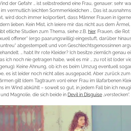
Wind der Gefahr … ist selbstredend eine Frau, genauer: sehr wa
t im vermutlich leichten Sommerkleidchen … Das ist ausnahm
 rot, wird doch immer kolportiert, dass Männer Frauen in (gern
idern lieben. Kein Mist, ich leiere mir das nicht aus dem Ärmel
ibt etliche Studien zum Thema, siehe z.B.
hier
. Frauen, die Rot
xuell offener“ (ergo paarungswillig) eingestuft, darüber hina
 „untreu“ abgestempelt und von Geschlechtsgenossinnen ar
ehandelt. … habt Ihr rote Kleider? Ich besitze ziemlich genau 
s ich noch nie getragen habe, weil es mir … zu rot ist (oder vi
 genug). Keine Ahnung, ob ich es beim Umzug eventuell soga
be, es ist leider noch nicht alles ausgepackt. Aber zurück z
men gilt (dem Tagtraum von) einer Frau im lilafarbenen Kleid,
ens im Wind abkühlt – soweit so gut, in jedem Fall bin ich neug
und Magnolie, die sich beide in
Devil in Disguise
„verstecken“.