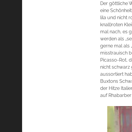
Der göttliche 
eine Schönhei
lila und nicht
knall)roten Kle
mal nach, es g
werden als „se
gerne mal als
misstrauisch b
Picasso-Rot, da
nicht schwarz
aussortiert ha
Buxtons Schwär
der Hitze Itali
auf Rhabarber 