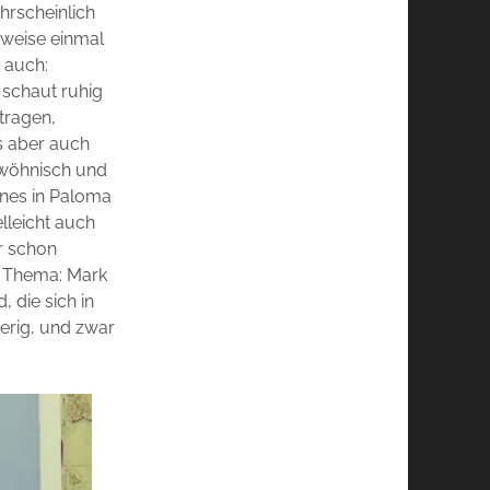
hrscheinlich
sweise einmal
e auch:
, schaut ruhig
 tragen,
us aber auch
gwöhnisch und
eines in Paloma
elleicht auch
r schon
um Thema: Mark
 die sich in
ierig, und zwar