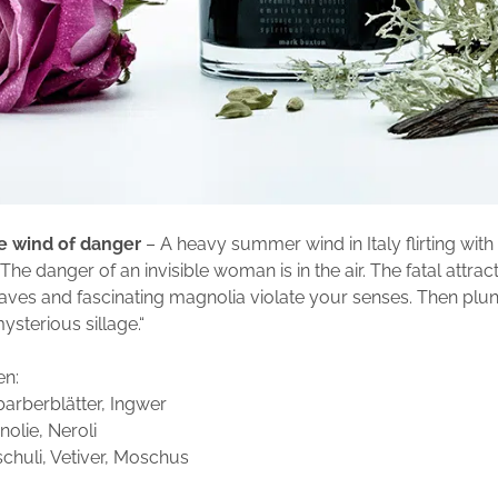
e wind of danger
– A heavy summer wind in Italy flirting with
 The danger of an invisible woman is in the air. The fatal attrac
aves and fascinating magnolia violate your senses. Then plun
ysterious sillage.“
en:
arberblätter, Ingwer
olie, Neroli
schuli, Vetiver, Moschus