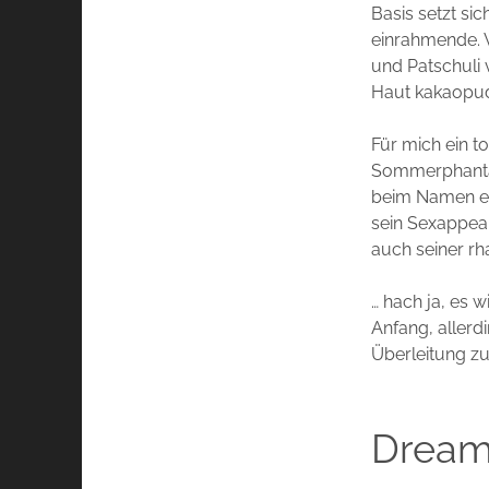
Basis setzt s
einrahmende. V
und Patschuli 
Haut kakaopud
Für mich ein t
Sommerphantasi
beim Namen eve
sein Sexappeal 
auch seiner r
… hach ja, es w
Anfang, allerd
Überleitung z
Dream