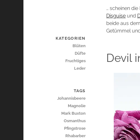
… scheinen die
Disguise
und
D
beide aus dem
Getümmel und 
KATEGORIEN
Blüten
Düfte
Devil 
Fruchtiges
Leder
TAGS
Johannisbeere
Magnolie
Mark Buxton
Osmanthus
Pfingstrose
Rhabarber