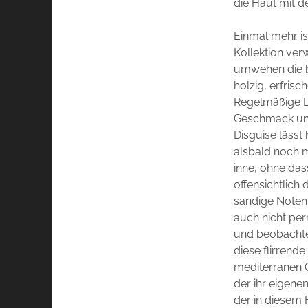
die Haut mit d
Einmal mehr is
Kollektion ver
umwehen die b
holzig, erfris
Regelmäßige Le
Geschmack und 
Disguise läss
alsbald noch 
inne, ohne das
offensichtlich
sandige Noten 
auch nicht per
und beobachte 
diese flirren
mediterranen G
der ihr eigenen
der in diesem 