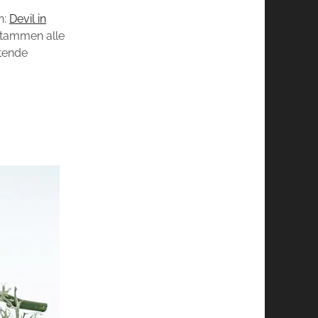
n:
Devil in
 stammen alle
ftende