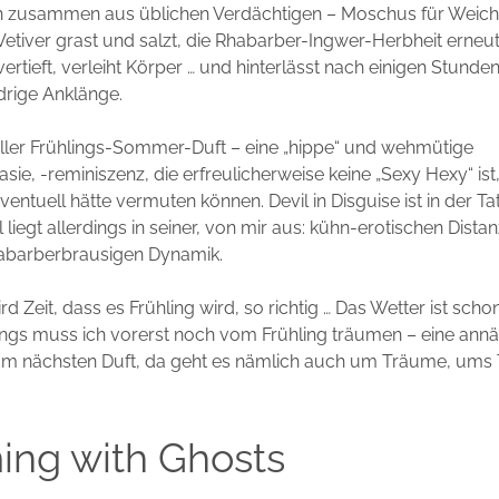
ich zusammen aus üblichen Verdächtigen – Moschus für Weichh
etiver grast und salzt, die Rhabarber-Ingwer-Herbheit erneu
vertieft, verleiht Körper … und hinterlässt nach einigen Stunde
rige Anklänge.
oller Frühlings-Sommer-Duft – eine „hippe“ und wehmütige
e, -reminiszenz, die erfreulicherweise keine „Sexy Hexy“ ist
ntuell hätte vermuten können. Devil in Disguise ist in der Tat 
liegt allerdings in seiner, von mir aus: kühn-erotischen Distanz
habarberbrausigen Dynamik.
ird Zeit, dass es Frühling wird, so richtig … Das Wetter ist scho
ings muss ich vorerst noch vom Frühling träumen – eine annä
um nächsten Duft, da geht es nämlich auch um Träume, ums
ing with Ghosts