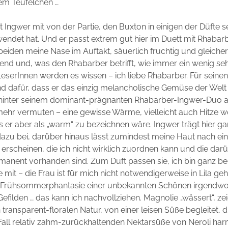
em Teufelchen …
t Ingwer mit von der Partie, den Buxton in einigen der Düfte s
wendet hat. Und er passt extrem gut hier im Duett mit Rhabar
eiden meine Nase im Auftakt, säuerlich fruchtig und gleich
chend und, was den Rhabarber betrifft, wie immer ein wenig se
serInnen werden es wissen – ich liebe Rhabarber. Für seinen
dafür, dass er das einzig melancholische Gemüse der Welt is
t hinter seinem dominant-prägnanten Rhabarber-Ingwer-Duo a
mehr vermuten – eine gewisse Wärme, vielleicht auch Hitze 
s er aber als „warm“ zu bezeichnen wäre. Ingwer trägt hier g
 dazu bei, darüber hinaus lässt zumindest meine Haut nach ein
erscheinen, die ich nicht wirklich zuordnen kann und die dar
manent vorhanden sind. Zum Duft passen sie, ich bin ganz b
mit – die Frau ist für mich nicht notwendigerweise in Lila geh
de Frühsommerphantasie einer unbekannten Schönen irgendwo
efilden … das kann ich nachvollziehen. Magnolie „wässert“, zei
 transparent-floralen Natur, von einer leisen Süße begleitet, d
Fall relativ zahm-zurückhaltenden Nektarsüße von Neroli har