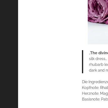
„
The divin
silk dress…
rhubarb le
dark and m
Die Ingredienz
Kopfnote: Rhab
Herznote: Magn
Basisnote: Pat