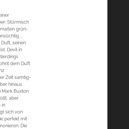
einer
ber: Stürmisch
ermaßen grün-
hnsüchtig …
 Duft, seinen
t. Devil in
llerdings
wohnt dem Duft
anz
er Zeit samtig-
über hinaus
ei Mark Buxton
üllt, aber
 in
gt sich von
ie perfekt mit
monieren. Die