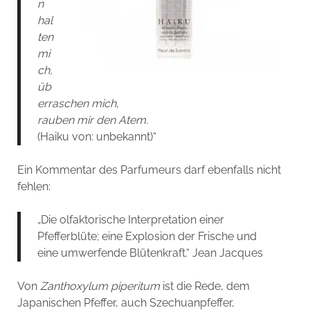
n
hal
ten
mi
ch,
üb
erraschen mich,
rauben mir den Atem.
(Haiku von: unbekannt)“
Ein Kommentar des Parfumeurs darf ebenfalls nicht
fehlen:
„Die olfaktorische Interpretation einer
Pfefferblüte; eine Explosion der Frische und
eine umwerfende Blütenkraft.“ Jean Jacques
Von
Zanthoxylum piperitum
ist die Rede, dem
Japanischen Pfeffer, auch Szechuanpfeffer,