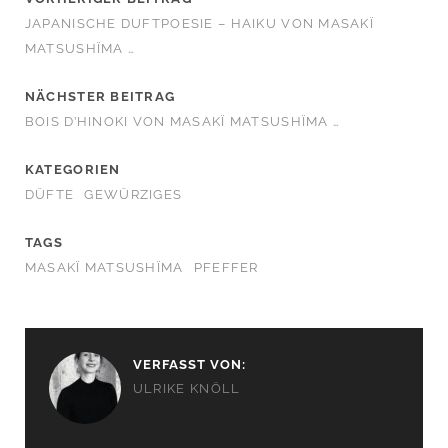
JAPANISCHE DUFTPOESIE – HAIKU VON MASAKÏ
MATSUSHÏMA …
NÄCHSTER BEITRAG
BOIS D’HINOKI VON MASAKÏ MATSUSHÏMA …
KATEGORIEN
DÜFTE
GEWÜRZIGES
TAGS
MASAKÏ MATSUSHÏMA
PFEFFER
VERFASST VON:
ULRIKE KNÖLL