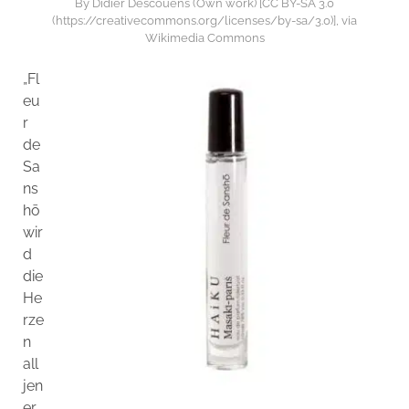
By Didier Descouens (Own work) [CC BY-SA 3.0
(https://creativecommons.org/licenses/by-sa/3.0)], via
Wikimedia Commons
„Fl
eu
r
de
Sa
ns
hō
wir
d
die
He
rze
n
all
jen
er