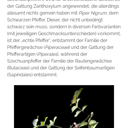
der Gattung Zanthoxylum angewendet, die allerdings
allesamt nichts gemein haben mit
Piper Nigrum
, dem
Schwarzen Pfeffer. Dieser, der nicht unbedingt
schwarz sein muss, sondern in diversen Farbvarianten
(mit jeweiligen Geschmacksunterschieden) vorkommt,
ist der „echte Pfeffer“, entstammt der Familie der
Pfeffergewächse (
Piperaceae
) und der Gattung der
Pfefferartigen (
Piperales
), während der
Szechuanpfeffer der Familie der Rautengewächse
(Rutaceae) und der Gattung der Seifenbaumartigen
(Sapindales) entstammt.