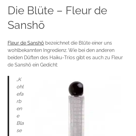
Die Blüte – Fleur de
Sanshō
Fleur de Sanshō
bezeichnet die Blüte einer uns
wohlbekannten Ingredienz. Wie bei den anderen
beiden Düften des Haiku-Trios gibt es auch zu Fleur
de Sanshō ein Gedicht:
„
K
ohl
efa
rb
en
e
Bla
se