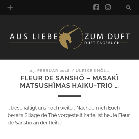
facebook
instagra
ÜBER UNS
DUFTVERZEICHNIS
MANUFAKTUREN
DUFTNOTEN
25. FEBRUAR 2018
/
ULRIKE KNÖLL
FLEUR DE SANSHŌ – MASAKÏ
KOMMENTARE
MATSUSHÏMAS HAIKU-TRIO …
KATEGORIEN
SCHLAGWORTE
LINK-SAMMLUNG
… beschäftigt uns noch weiter: Nachdem ich Euch
ARTIKEL-ARCHIV
bereits Sillage de Thé vorgestellt hatte, ist heute Fleur
de Sanshō an der Reihe.
ONLINE-SHOP
DAS ALZD-TEAM