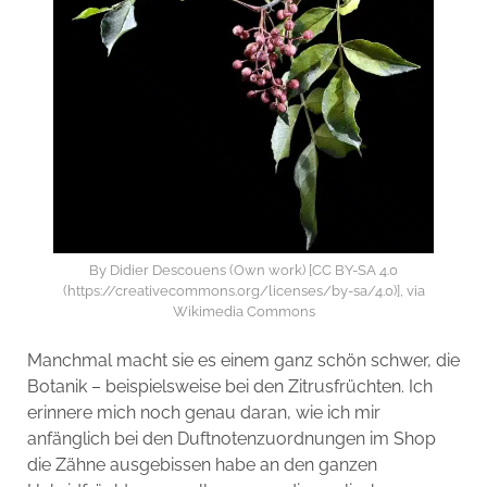
By Didier Descouens (Own work) [CC BY-SA 4.0
(https://creativecommons.org/licenses/by-sa/4.0)], via
Wikimedia Commons
Manchmal macht sie es einem ganz schön schwer, die
Botanik – beispielsweise bei den Zitrusfrüchten. Ich
erinnere mich noch genau daran, wie ich mir
anfänglich bei den Duftnotenzuordnungen im Shop
die Zähne ausgebissen habe an den ganzen