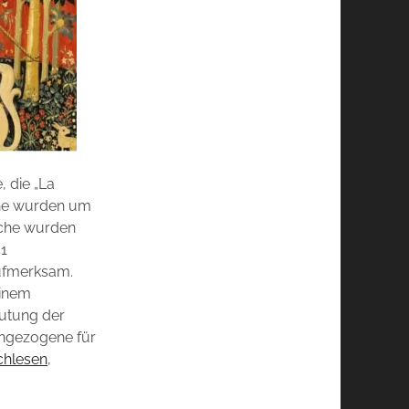
 die „La
iche wurden um
piche wurden
41
aufmerksam.
einem
eutung der
rangezogene für
achlesen
,