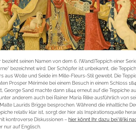
 bezieht seinen Namen von dem 6. (Wand)Teppich einer Serie,
rne“ bezeichnet wird. Der Schöpfer ist unbekannt, die Tepp
rs aus Wolle und Seide im Mille-Fleurs-Stil gewebt. Die Tep
aten Prosper Mérimée bei einem Besuch in einem Schloss 18
t, George Sand machte dann 1844 erneut auf die Teppiche 
nter anderem auch bei Rainer Maria Rilke ausführlich von s
Malte Laurids Brigge besprochen. Während die inhaltliche D
piche relativ klar ist, sorgt der hier als Inspirationsquelle he
mit kontroverse Diskussionen –
hier könnt Ihr dazu bei Wiki n
er nur auf Englisch.