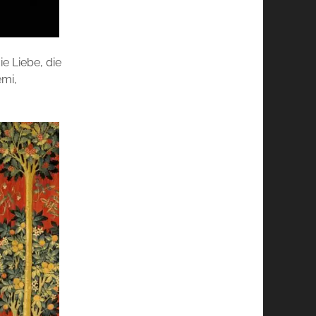
e Liebe, die
emi,