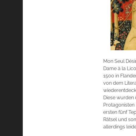
Mon Seul Désir
Dame à la Lico
1500 in Flande
von dem Liter
wiederentdeck
Diese wurden u
Protagonisten 
ersten fünf Tep
Rätsel und so
allerdings leid