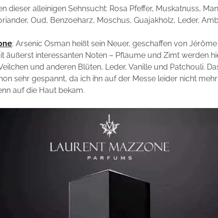
en dieser alleinigen Sehnsucht: Rosa Pfeffer, Muskatnuss, Man
riander, Oud, Benzoeharz, Moschus, Guajakholz, Leder, Amb
one
: Arsenic Osman heißt sein Neuer, geschaffen von Jérôme
 mit äußerst interessanten Noten – Pflaume und Zimt werden h
Veilchen und anderen Blüten, Leder, Vanille und Patchouli. D
schon sehr gespannt, da ich ihn auf der Messe leider nicht meh
nn auf die Haut bekam.