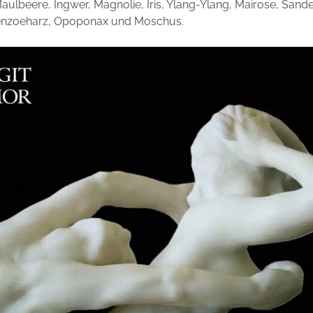
ulbeere, Ingwer, Magnolie, Iris, Ylang-Ylang, Mairose, Sande
nzoeharz, Opoponax und Moschus.