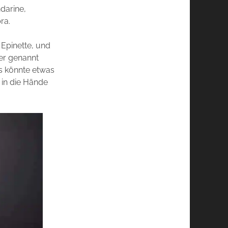
darine,
ra.
 Epinette, und
ier genannt
as könnte etwas
r in die Hände