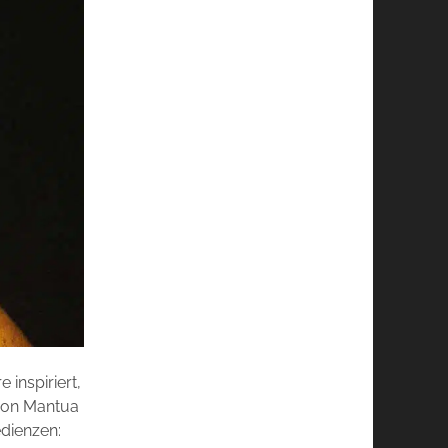
 inspiriert,
 von Mantua
edienzen: