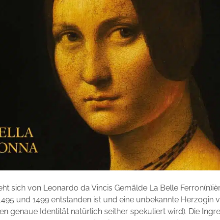
eht sich von Leonardo da Vincis Gemälde La Belle Ferron(n)ière
1495 und 1499 entstanden ist und eine unbekannte Herzogin
en genaue Identität natürlich seither spekuliert wird). Die Ingr