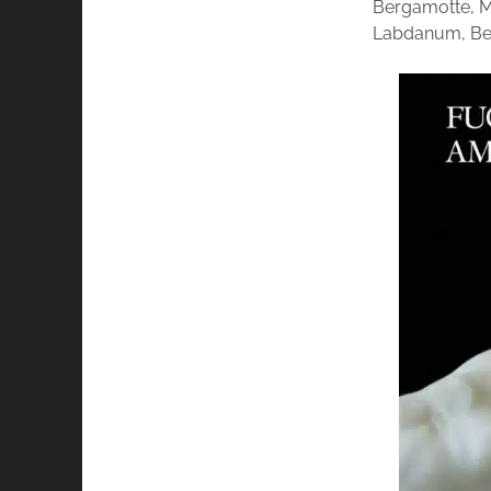
Bergamotte, Ma
Labdanum, Be