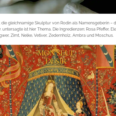
 die gleichnamige Skulptur von Rodin als Namensgeberin – di
 untersagte ist hier Thema. Die Ingredienzen: Rosa Pfeffer, El
wer, Zimt, Nelke, Vetiver, Zedernholz, Ambra und Moschus.