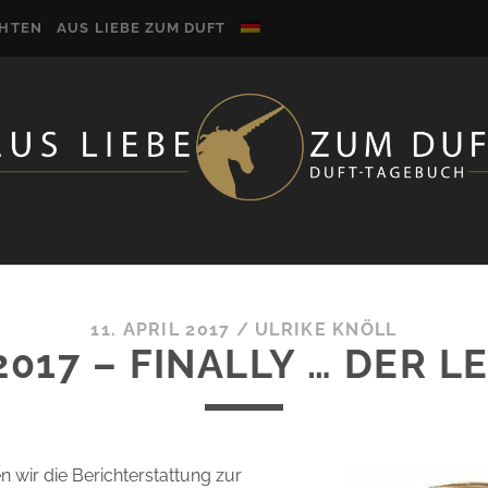
CHTEN
AUS LIEBE ZUM DUFT
11. APRIL 2017
/
ULRIKE KNÖLL
017 – FINALLY … DER LE
n wir die Berichterstattung zur