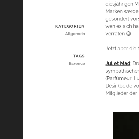
diesjährigen M
Marken werde 
gesondert vor
wen es sich ha
KATEGORIEN
verraten 😉
Allgemein
Jetzt aber die 
TAGS
Jul et Mad
: D
Esxence
sympathischen
(Parfümeur: Lu
Désir (beide v
Mitglieder der 