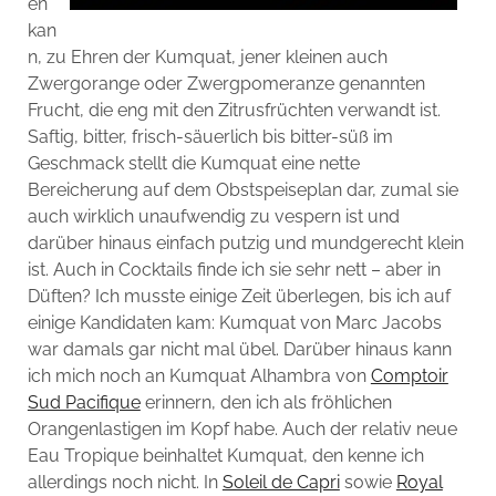
en
kan
n, zu Ehren der Kumquat, jener kleinen auch
Zwergorange oder Zwergpomeranze genannten
Frucht, die eng mit den Zitrusfrüchten verwandt ist.
Saftig, bitter, frisch-säuerlich bis bitter-süß im
Geschmack stellt die Kumquat eine nette
Bereicherung auf dem Obstspeiseplan dar, zumal sie
auch wirklich unaufwendig zu vespern ist und
darüber hinaus einfach putzig und mundgerecht klein
ist. Auch in Cocktails finde ich sie sehr nett – aber in
Düften? Ich musste einige Zeit überlegen, bis ich auf
einige Kandidaten kam: Kumquat von Marc Jacobs
war damals gar nicht mal übel. Darüber hinaus kann
ich mich noch an Kumquat Alhambra von
Comptoir
Sud Pacifique
erinnern, den ich als fröhlichen
Orangenlastigen im Kopf habe. Auch der relativ neue
Eau Tropique beinhaltet Kumquat, den kenne ich
allerdings noch nicht. In
Soleil de Capri
sowie
Royal