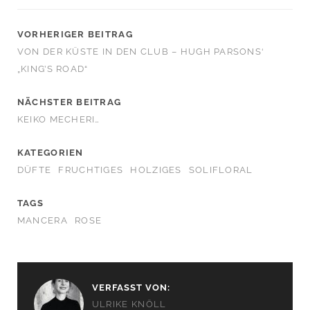
VORHERIGER BEITRAG
VON DER KÜSTE IN DEN CLUB – HUGH PARSONS‘
„KING’S ROAD“
NÄCHSTER BEITRAG
KEIKO MECHERI…
KATEGORIEN
DÜFTE
FRUCHTIGES
HOLZIGES
SOLIFLORAL
TAGS
MANCERA
ROSE
VERFASST VON:
ULRIKE KNÖLL