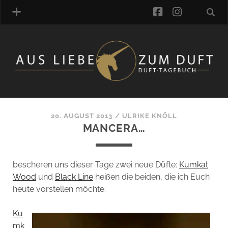
facebook
instagra
ÜBER UNS
DUFTVERZEICHNIS
MANUFAKTUREN
DUFTNOTEN
20. AUGUST 2013
/
ULRIKE KNÖLL
MANCERA…
KOMMENTARE
KATEGORIEN
SCHLAGWORTE
bescheren uns dieser Tage zwei neue Düfte:
Kumkat
LINK-SAMMLUNG
Wood
und
Black Line
heißen die beiden, die ich Euch
ARTIKEL-ARCHIV
heute vorstellen möchte.
ONLINE-SHOP
Ku
DAS ALZD-TEAM
mk