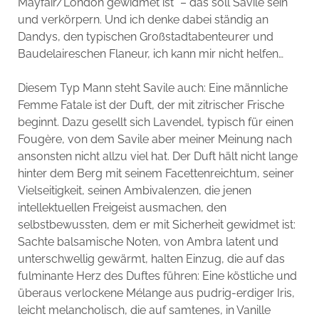
Mayfair/London gewidmet ist“ – das soll Savile sein
und verkörpern. Und ich denke dabei ständig an
Dandys, den typischen Großstadtabenteurer und
Baudelaireschen Flaneur, ich kann mir nicht helfen…
Diesem Typ Mann steht Savile auch: Eine männliche
Femme Fatale ist der Duft, der mit zitrischer Frische
beginnt. Dazu gesellt sich Lavendel, typisch für einen
Fougère, von dem Savile aber meiner Meinung nach
ansonsten nicht allzu viel hat. Der Duft hält nicht lange
hinter dem Berg mit seinem Facettenreichtum, seiner
Vielseitigkeit, seinen Ambivalenzen, die jenen
intellektuellen Freigeist ausmachen, den
selbstbewussten, dem er mit Sicherheit gewidmet ist:
Sachte balsamische Noten, von Ambra latent und
unterschwellig gewärmt, halten Einzug, die auf das
fulminante Herz des Duftes führen: Eine köstliche und
überaus verlockene Mélange aus pudrig-erdiger Iris,
leicht melancholisch, die auf samtenes, in Vanille