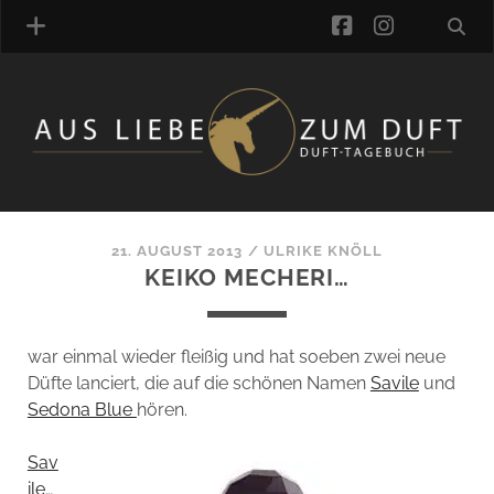
facebook
instagra
ÜBER UNS
DUFTVERZEICHNIS
MANUFAKTUREN
DUFTNOTEN
21. AUGUST 2013
/
ULRIKE KNÖLL
KEIKO MECHERI…
KOMMENTARE
KATEGORIEN
SCHLAGWORTE
war einmal wieder fleißig und hat soeben zwei neue
LINK-SAMMLUNG
Düfte lanciert, die auf die schönen Namen
Savile
und
ARTIKEL-ARCHIV
Sedona Blue
hören.
ONLINE-SHOP
Sav
DAS ALZD-TEAM
ile
…