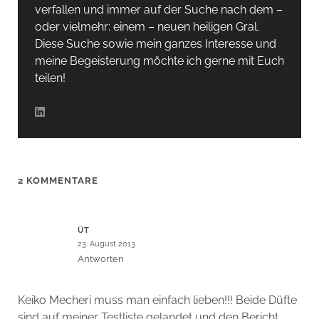
verfallen und immer auf der Suche nach dem –
oder vielmehr: einem – neuen heiligen Gral.
Diese Suche sowie mein ganzes Interesse und
meine Begeisterung möchte ich gerne mit Euch
teilen!
2 KOMMENTARE
ÜT
23. August 2013
Antworten
Keiko Mecheri muss man einfach lieben!!! Beide Düfte
sind auf meiner Testliste gelandet und den Bericht