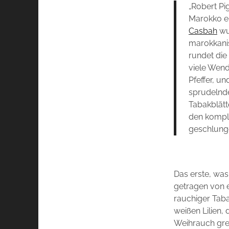
„Robert Pi
Marokko ei
Casbah
wu
marokkani
rundet die
viele Wen
Pfeffer, u
sprudelnde
Tabakblätt
den komple
geschlunge
Das erste, was 
getragen von e
rauchiger Tab
weißen Lilien, 
Weihrauch grei