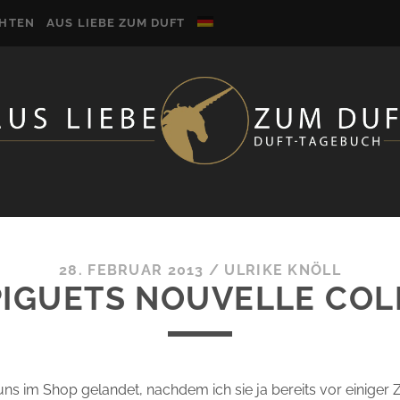
CHTEN
AUS LIEBE ZUM DUFT
28. FEBRUAR 2013
/
ULRIKE KNÖLL
PIGUETS NOUVELLE COL
 uns im Shop gelandet, nachdem ich sie ja bereits vor einiger Z