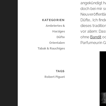
angekündigt ha
doch bei mir s
Neuveröffentli
Düfte… Ich fin
KATEGORIEN
dieses traditi
Ambriertes &
vor allem: Das
Harziges
ohne
Bandit
o
Düfte
Parfumeurin G
Orientalen
Tabak & Rauchiges
TAGS
Robert Piguet