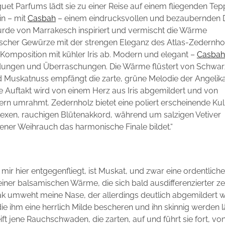
guet Parfums lädt sie zu einer Reise auf einem fliegenden Te
n – mit
Casbah
– einem eindrucksvollen und bezaubernden D
rde von Marrakesch inspiriert und vermischt die Wärme
scher Gewürze mit der strengen Eleganz des Atlas-Zedernho
 Komposition mit kühler Iris ab. Modern und elegant –
Casbah
dungen und Überraschungen. Die Wärme flüstert von Schwa
nd Muskatnuss empfängt die zarte, grüne Melodie der Angelika
 Auftakt wird von einem Herz aus Iris abgemildert und von
ern umrahmt. Zedernholz bietet eine poliert erscheinende Kuli
xen, rauchigen Blütenakkord, während um salzigen Vetiver
ner Weihrauch das harmonische Finale bildet.“
mir hier entgegenfliegt, ist Muskat, und zwar eine ordentliche
iner balsamischen Wärme, die sich bald ausdifferenzierter ze
ak umweht meine Nase, der allerdings deutlich abgemildert w
die ihm eine herrlich Milde bescheren und ihn skinnig werden l
ft jene Rauchschwaden, die zarten, auf und führt sie fort, von