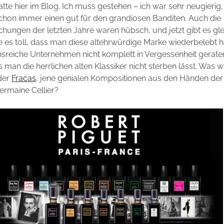
tte hier im Blog. Ich muss gestehen – ich war sehr neugierig,
chon immer einen gut für den grandiosen Banditen. Auch die
chungen der letzten Jahre waren hübsch, und jetzt gibt es gle
de es toll, dass man diese altehrwürdige Marke wiederbelebt 
onsreiche Unternehmen nicht komplett in Vergessenheit geraten
s man die herrlichen alten Klassiker nicht sterben lässt. Was 
der
Fracas
, jene genialen Kompositionen aus den Händen de
ermaine Cellier?