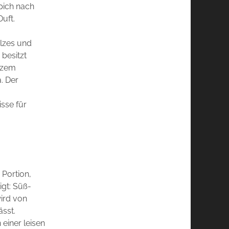
ppich nach
uft.
lzes und
besitzt
rzem
. Der
sse für
 Portion,
igt: Süß-
ird von
ässt.
 einer leisen