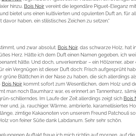
ixier hinzu.
Bois Noir
vereint die legendäre Piguet-Eleganz m
und bietet uns einen kultivierten und opulenten Duft an, für all
 davor haben, ein stilistisches Zeichen zu setzen.“
 stimmt, und zwar absolut.
Bois Noir
, das schwarze Holz, hat in
süßes Herz. Hätte ich dem Duft einen Namen gegeben, ich weiß
benannt hätte. Und doch, unverkennbar – ein Hölzerner, aber 
für ein Vergnügen ist dieser Duft doch: Frisch aufgesprüht hab
ar grüne Blättchen in der Nase zu haben, die sich allerdings a
–
Bois Noir
kommt sofort zum Wesentlichen, dem Holz und d
mmt man noch Baumharz war, es erinnert an Tannenharz, sämi
ün-schillerndes. Im Laufe der Zeit allerdings zeigt sich
Bois 
mer und, ja, rauchiger. Wärme, ambrierte, karamellisiertes Ho
länge, zimtige Kakaonoten von unserem Freund Patchouli s
Holz von feiner Süße dank Labdanum. Sehr sehr schön.
lungenen Auftakt freue ich mich richtig auf morgen, auf die r