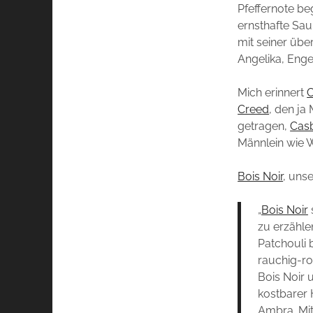
Pfeffernote beg
ernsthafte Sau
mit seiner üb
Angelika, Enge
Mich erinnert
Creed
, den ja
getragen,
Cas
Männlein wie W
Bois Noir
, uns
„
Bois Noir
zu erzähle
Patchouli 
rauchig-ro
Bois Noir 
kostbarer 
Ambra. Mi