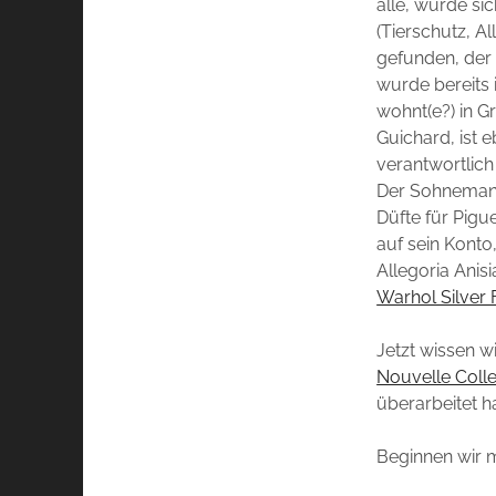
alle, wurde si
(Tierschutz, A
gefunden, der 
wurde bereits i
wohnt(e?) in G
Guichard, ist 
verantwortlich
Der Sohnemann
Düfte für Pigue
auf sein Konto
Allegoria Anis
Warhol Silver 
Jetzt wissen w
Nouvelle Colle
überarbeitet ha
Beginnen wir 