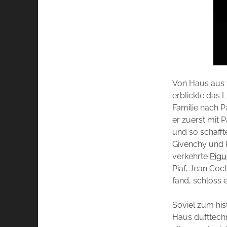
Von Haus aus
erblickte das 
Familie nach P
er zuerst mit 
und so schafft
Givenchy und P
verkehrte
Pigu
Piaf, Jean Coc
fand, schloss 
Soviel zum his
Haus dufttechn