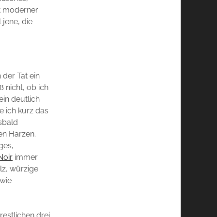
it moderner
 jene, die
 der Tat ein
 nicht, ob ich
ein deutlich
e ich kurz das
lsbald
en Harzen.
ges,
Noir
immer
lz, würzige
owie
estlichen drei