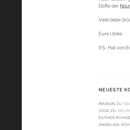
Düfte der
Nouv
Viele liebe Grü
Eure Ulrike.
P.S.: Hat von 
NEUESTE K
MARION
ZU
DE
VICKI
ZU
DELPH
ESTHER RUHS
ANGELIKA SCH