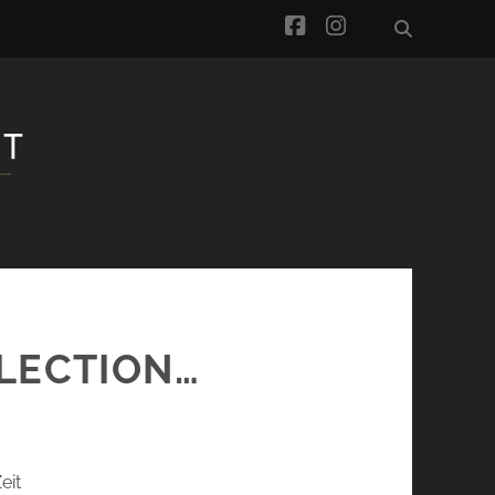
facebook
instagram
LECTION…
eit