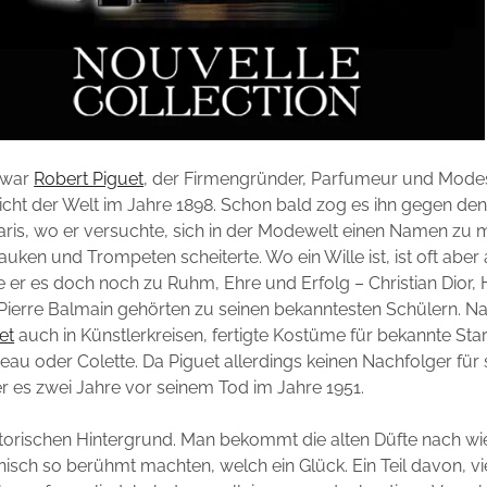
 war
Robert Piguet
, der Firmengründer, Parfumeur und Mode
Licht der Welt im Jahre 1898. Schon bald zog es ihn gegen den
aris, wo er versuchte, sich in der Modewelt einen Namen zu
Pauken und Trompeten scheiterte. Wo ein Wille ist, ist oft abe
e er es doch noch zu Ruhm, Ehre und Erfolg – Christian Dior,
ierre Balmain gehörten zu seinen bekanntesten Schülern. Na
et
auch in Künstlerkreisen, fertigte Kostüme für bekannte Star
teau oder Colette. Da Piguet allerdings keinen Nachfolger für
er es zwei Jahre vor seinem Tod im Jahre 1951.
torischen Hintergrund. Man bekommt die alten Düfte nach wie
isch so berühmt machten, welch ein Glück. Ein Teil davon, vi