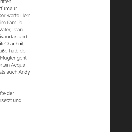
riften
Parfumeur
eser werte Herr
ine Familie
Vater, Jean
 Givaudan und
ifi Chachnil
.
ußerhalb der
y Mugler geht
erlain Acqua
 als auch
Andy
fte der
rsetzt und