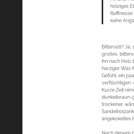
holziges El
Raffinesse 
keine Angst
Bittersüß? Ja,
großes, bitter
ihn nach Holz 
harziger. Was 
Gefühl, ein pa
verflüchtigen 
Kurze Zeit ni
dunkelbraun-gr
trockener, wär
Sandelholzank
angekokeltes 
Nach diesem ge