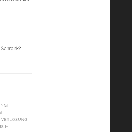
 Schrank?
UNG]
]
+ VERLOSUNG]
S [+