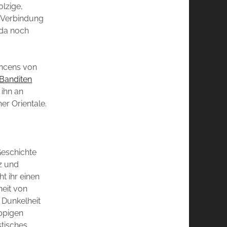
olzige,
n Verbindung
 da noch
Encens von
 Banditen
 ihn an
er Orientale.
Geschichte
z und
t ihr einen
heit von
 Dunkelheit
ppigen
stisches,