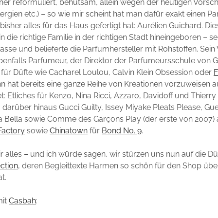
cher reformuliert, behutsam, allein wegen der heutigen Vorsch
llergien etc.) – so wie mir scheint hat man dafür exakt einen 
bisher alles für das Haus gefertigt hat: Aurélien Guichard. Di
n die richtige Familie in der richtigen Stadt hineingeboren – se
rasse und belieferte die Parfumhersteller mit Rohstoffen. Sein 
ebenfalls Parfumeur, der Direktor der Parfumeursschule von
 für Düfte wie Cacharel Loulou, Calvin Klein Obsession oder
F
 hat bereits eine ganze Reihe von Kreationen vorzuweisen a
t: Etliches für Kenzo, Nina Ricci, Azzaro, Davidoff und Thierr
, darüber hinaus Gucci Guilty, Issey Miyake Pleats Please, Gu
ia Bella sowie Comme des Garçons Play (der erste von 2007)
Factory
sowie
Chinatown
für
Bond No. 9
.
ir alles – und ich würde sagen, wir stürzen uns nun auf die Dü
ction
, deren Begleittexte Harmen so schön für den Shop übe
t.
mit
Casbah
: