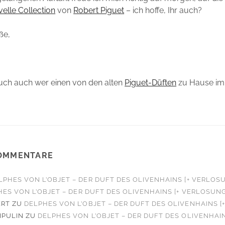
elle Collection
von
Robert Piguet
– ich hoffe, Ihr auch?
ße,
Euch auch wer einen von den alten
Piguet-Düften
zu Hause im
OMMENTARE
LPHES VON L’OBJET – DER DUFT DES OLIVENHAINS [+ VERLOS
ES VON L’OBJET – DER DUFT DES OLIVENHAINS [+ VERLOSUNG
ERT
ZU
DELPHES VON L’OBJET – DER DUFT DES OLIVENHAINS [
IPULIN
ZU
DELPHES VON L’OBJET – DER DUFT DES OLIVENHAIN