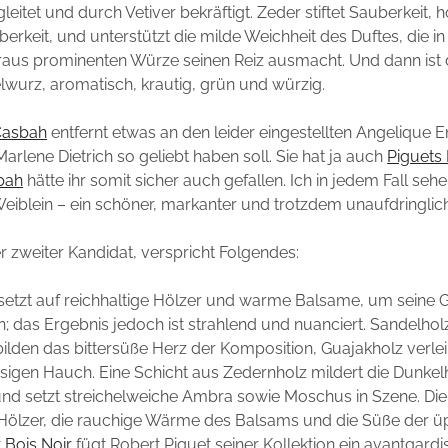
leitet und durch Vetiver bekräftigt. Zeder stiftet Sauberkeit, h
berkeit, und unterstützt die milde Weichheit des Duftes, die i
eraus prominenten Würze seinen Reiz ausmacht. Und dann ist
lwurz, aromatisch, krautig, grün und würzig.
Casbah
entfernt etwas an den leider eingestellten Angelique 
 Marlene Dietrich so geliebt haben soll. Sie hat ja auch
Piguets
bah
hätte ihr somit sicher auch gefallen. Ich in jedem Fall sehe
eiblein – ein schöner, markanter und trotzdem unaufdringlich
er zweiter Kandidat, verspricht Folgendes:
setzt auf reichhaltige Hölzer und warme Balsame, um seine 
n; das Ergebnis jedoch ist strahlend und nuanciert. Sandelhol
bilden das bittersüße Herz der Komposition, Guajakholz verleih
sigen Hauch. Eine Schicht aus Zedernholz mildert die Dunkel
und setzt streichelweiche Ambra sowie Moschus in Szene. Die
Hölzer, die rauchige Wärme des Balsams und die Süße der ü
t
Bois Noir
fügt Robert Piguet seiner Kollektion ein avantgardi