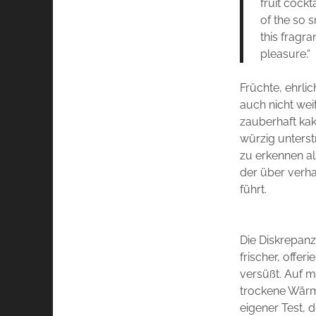
fruit cockt
of the so 
this fragr
pleasure.“
Früchte, ehrli
auch nicht weit
zauberhaft ka
würzig unterst
zu erkennen a
der über verha
führt.
Die Diskrepanz 
frischer, offe
versüßt. Auf 
trockene Wärme
eigener Test, d