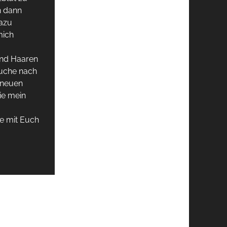
n dann
dazu
mich
und Haaren
Suche nach
 neuen
ie mein
e mit Euch