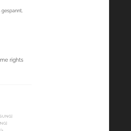
n gespannt,
ome rights
OSUNG]
UNG]
[+