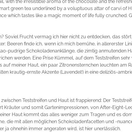
ail, with the irresistible aroma of the chocolate and the refres
smart green tea underlined by a voluptuous attar of carvi of 
ance which tastes like a magic moment of life fully crunched. 
ch? Soviel Frucht vermag ich hier nicht zu entdecken, das stör
er: Beeren finde ich, wenn ich mich bemühe, in allererster Lin
kao-pudrige Schokoladenanklänge, die zimtig anmutenden Ha
richen werden. Eine Prise Kümmel, auf dem Teststreifen sehr v
ls auf meiner Haut, ein paar Zitronensternchen leuchten am 
lten krautig-ernste Akzente (Lavendel!) in eine deliziös-ambri
zwischen Teststreifen und Haut ist frappierend: Der Teststreif
riert Kräuter und somit Gartenimpressionen, von After-Eight-Le
meiner Haut kommt das alles weniger zum Tragen und es domi
, die mit allen möglichen Schokoladenfacetten und -nuancen b
er ja ohnehin immer angeraten wird, ist hier unerlässlich.