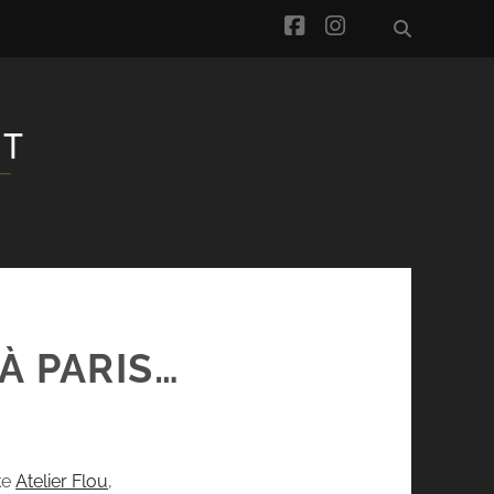
facebook
instagram
À PARIS…
ke
Atelier Flou
,