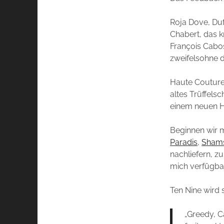
Roja Dove, Duf
Chabert, das k
François Cabos
zweifelsohne d
Haute Couture 
altes Trüffels
einem neuen H
Beginnen wir m
Paradis
,
Sham
nachliefern, z
mich verfügbar
Ten Nine wird s
„Greedy, Ca