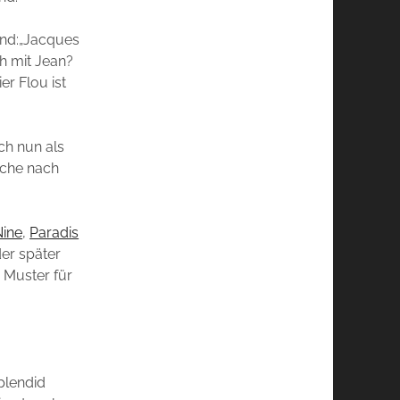
und:„Jacques
ch mit Jean?
r Flou ist
ch nun als
uche nach
Nine
,
Paradis
der später
 Muster für
splendid