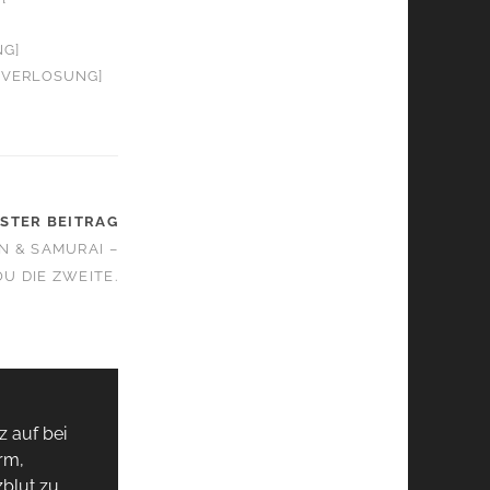
NG]
+ VERLOSUNG]
STER BEITRAG
 & SAMURAI –
OU DIE ZWEITE.
z auf bei
rm,
zblut zu