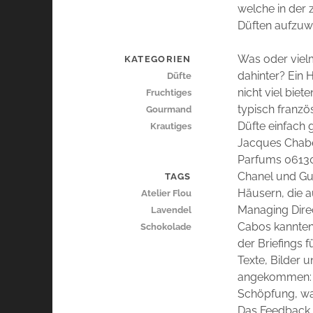
welche in der 
Düften aufzuw
Was oder vielm
KATEGORIEN
dahinter? Ein
Düfte
nicht viel bie
Fruchtiges
typisch franz
Gourmand
Düfte einfach 
Krautiges
Jacques Chaber
Parfums 06130
Chanel und Gue
TAGS
Häusern, die a
Atelier Flou
Managing Direc
Lavendel
Cabos kannten 
Schokolade
der Briefings 
Texte, Bilder
angekommen: Ac
Schöpfung, war
Das Feedback 