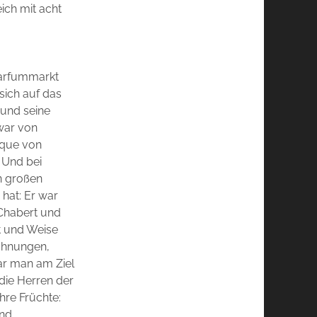
ich mit acht
Parfummarkt
 sich auf das
 und seine
zwar von
sque von
 Und bei
in großen
hat: Er war
 Chabert und
t und Weise
ichnungen,
ar man am Ziel
die Herren der
hre Früchte:
nd.