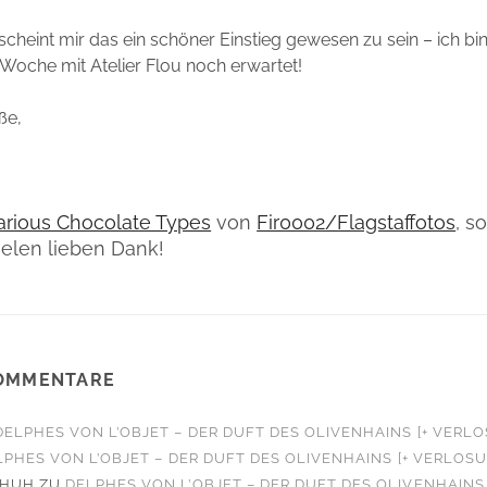
 scheint mir das ein schöner Einstieg gewesen zu sein – ich bi
Woche mit Atelier Flou noch erwartet!
ße,
arious Chocolate Types
von
Fir0002/Flagstaffotos
, s
ielen lieben Dank!
OMMENTARE
DELPHES VON L’OBJET – DER DUFT DES OLIVENHAINS [+ VERL
LPHES VON L’OBJET – DER DUFT DES OLIVENHAINS [+ VERLOS
CHUH
ZU
DELPHES VON L’OBJET – DER DUFT DES OLIVENHAINS 