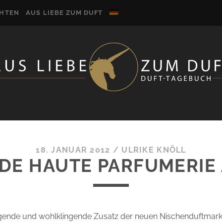
CHTEN
AUS LIEBE ZUM DUFT
18. JANUAR 2012
/
ULRIKE KNÖLL
DE HAUTE PARFUMERIE 
lsagende und wohlklingende Zusatz der neuen Nischenduftmar