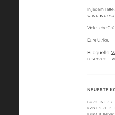
In jedem Falle
was uns diese 
Viele liebe Grü
Eure Ulrike.
Bildquelle:
V
reserved – v
NEUESTE K
CAROLINE
ZU
KRISTIN
ZU
DE
ERIKA BUNDS