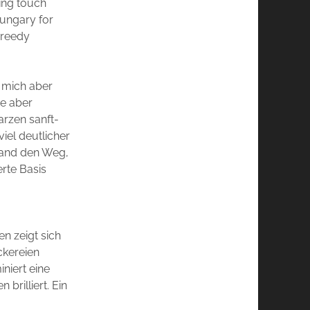
hing touch
Hungary for
Greedy
t mich aber
ie aber
rzen sanft-
iel deutlicher
Rand den Weg,
erte Basis
en zeigt sich
ckereien
niert eine
rilliert. Ein