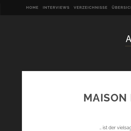
HOME
INTERVIEWS
VERZEICHNISSE
ÜBERSI
MAISON 
… ist der vie