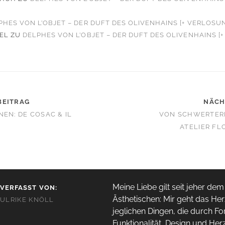
PHES VON L’OBJET – DER DUFT DES OLIVENHAINS [+ VERLOSU
EL
ZU
DELPHES VON L’OBJET – DER DUFT DES OLIVENHAINS [
BEITRAG
NÄCH
NEN: DE COSAC & IL
VON SCHWERTERN
ATELIER FL
Meine Liebe gilt seit jeher dem
VERFASST VON:
Ästhetischen: Mir geht das Her
ULRIKE KNÖLL
jeglichen Dingen, die durch Fo
Funktionalität, Design und Her