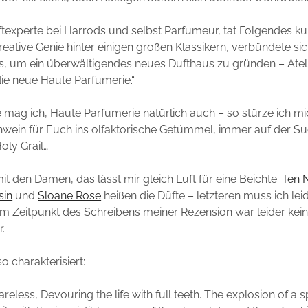
texperte bei Harrods und selbst Parfumeur, tat Folgendes k
reative Genie hinter einigen großen Klassikern, verbündete si
, um ein überwältigendes neues Dufthaus zu gründen – Atelie
ie neue Haute Parfumerie.“
mag ich, Haute Parfumerie natürlich auch – so stürze ich mi
chwein für Euch ins olfaktorische Getümmel, immer auf der S
oly Grail…
it den Damen, das lässt mir gleich Luft für eine Beichte:
Ten 
sin
und
Sloane Rose
heißen die Düfte – letzteren muss ich lei
um Zeitpunkt des Schreibens meiner Rezension war leider kein
.
o charakterisiert:
reless, Devouring the life with full teeth. The explosion of a 