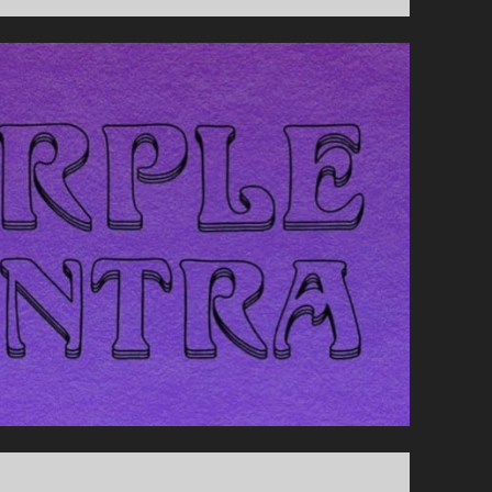
VIA
DELL’INCENSO
UND
ACCORDO
MARINO
VON
FARMACIA
SS.
ANNUNZIATA
–
AUF
DER
ZIELGERADEN