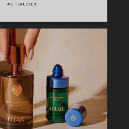
AMBRE
WEITERLESEN
PREMIER
UND
LA
LITURGIE
DES
HEURES
VON
JOVOY
[+
VERLOSUNG]