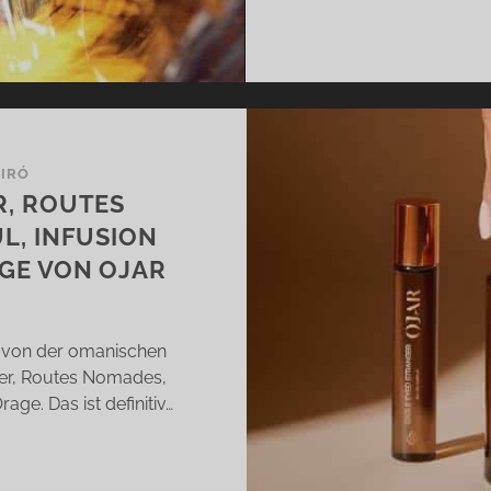
BIRÓ
R, ROUTES
L, INFUSION
AGE VON OJAR
en von der omanischen
er, Routes Nomades,
rage. Das ist definitiv…
GLE
ED