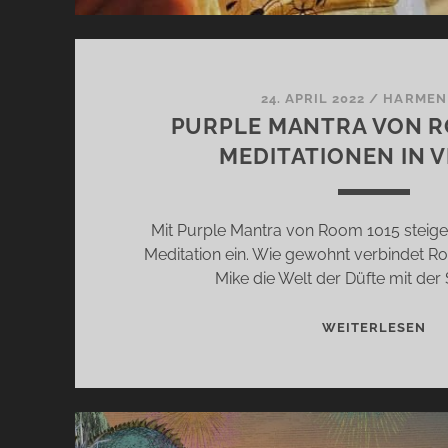
24. APRIL 2022
/
HARMEN
PURPLE MANTRA VON R
MEDITATIONEN IN V
Mit Purple Mantra von Room 1015 steigen 
Meditation ein. Wie gewohnt verbindet R
Mike die Welt der Düfte mit der
PU
WEITERLESEN
MA
VO
RO
10
–