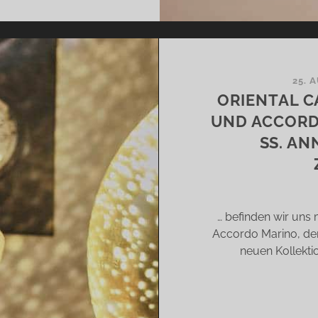
RANGER,
UTES
MADES,
ALLION
UL,
25. 
FUSION
ORIENTAL C
LOURS
UND ACCORD
D
SS. AN
EL
ORAGE
N
AR
… befinden wir uns 
Accordo Marino, denn
neuen Kollekti