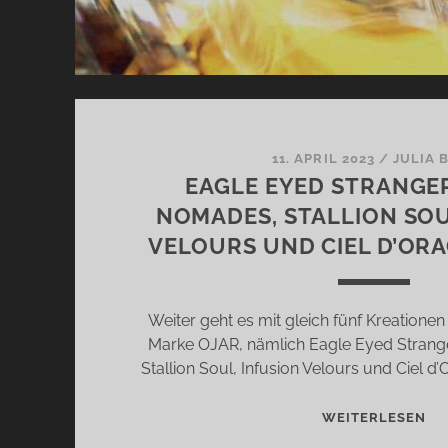
11. APRIL 2023
/
JULIA 
EAGLE EYED STRANGE
NOMADES, STALLION SOU
VELOURS UND CIEL D’OR
Weiter geht es mit gleich fünf Kreation
Marke OJAR, nämlich Eagle Eyed Strang
Stallion Soul, Infusion Velours und Ciel d’O
EA
WEITERLESEN
EY