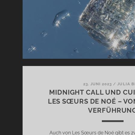
23. JUNI 2023
/
JULIA B
MIDNIGHT CALL UND CU
LES SŒURS DE NOÉ – VO
VERFÜHRUN
Auch von Les Sœurs de Noé gibt es zw