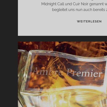
Midnight Call und Cuir Noir genannt 
begleitet uns nun auch bereits 
MI
WEITERLESEN
CA
UN
CU
NO
VO
LE
SŒ
DE
NO
–
VO
LI
UN
VE