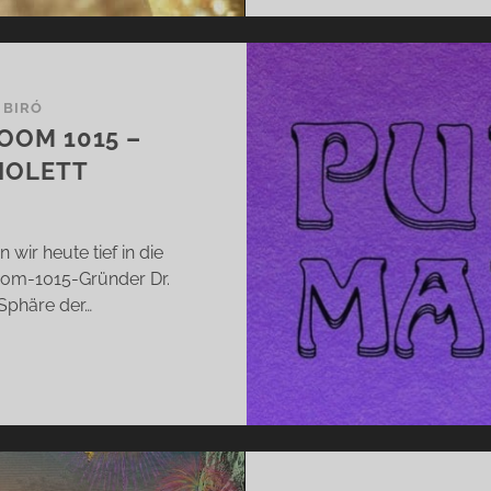
 BIRÓ
OOM 1015 –
IOLETT
wir heute tief in die
oom-1015-Gründer Dr.
 Sphäre der…
RPLE
NTRA
N
OM
15