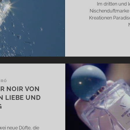
Im dritten und 
Nischenduftmarke 
Kreationen Paradis
IRÓ
IR NOIR VON
N LIEBE UND
G
ei neue Düfte, die