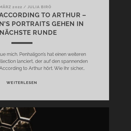
 MÄRZ 2022
/
JULIA BIRÓ
ACCORDING TO ARTHUR –
’S PORTRAITS GEHEN IN
 NÄCHSTE RUNDE
eue mich. Penhaligon’s hat einen weiteren
ollection lanciert, der auf den spannenden
cording to Arthur hört. Wie Ihr sicher…
THE
WEITERLESEN
WORLD
ACCORDING
TO
ARTHUR
–
PENHALIGON’S