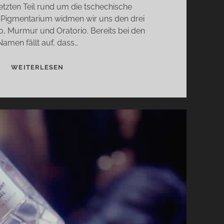
letzten Teil rund um die tschechische
Pigmentarium widmen wir uns den drei
o, Murmur und Oratorio. Bereits bei den
Namen fällt auf, dass…
PARADISO,
WEITERLESEN
MURMUR
UND
ORATORIO
VON
PIGMENTARIUM
–
MOMENTE
DER
EINZIGARTIGKEIT