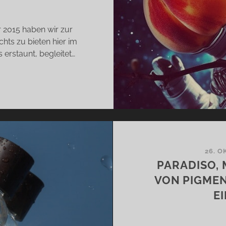
r 2015 haben wir zur
ts zu bieten hier im
erstaunt, begleitet…
LBRUM
SST
S
AN
AUBEN
T
26. O
T
PARADISO,
VON PIGME
ITH
E