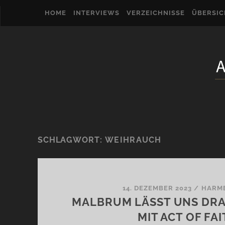
HOME
INTERVIEWS
VERZEICHNISSE
ÜBERSI
SCHLAGWORT:
WEIHRAUCH
14. DEZEMBER 2023
/
HARME
MALBRUM LÄSST UNS DRA
MIT ACT OF FA