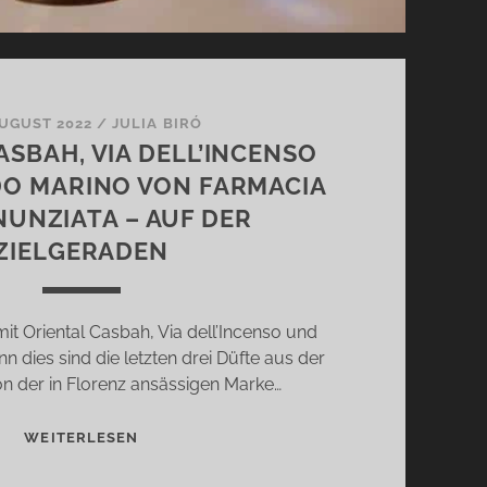
AUGUST 2022
/
JULIA BIRÓ
ASBAH, VIA DELL’INCENSO
O MARINO VON FARMACIA
NUNZIATA – AUF DER
ZIELGERADEN
mit Oriental Casbah, Via dell’Incenso und
 dies sind die letzten drei Düfte aus der
on der in Florenz ansässigen Marke…
ORIENTAL
WEITERLESEN
CASBAH,