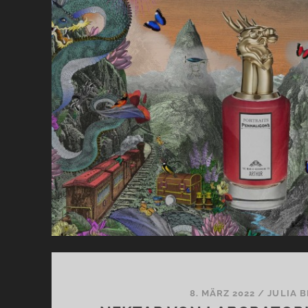
ME
IN
VI
8. MÄRZ 2022
/
JULIA B