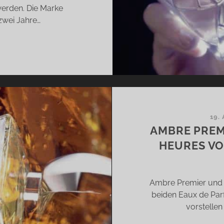
werden. Die Marke
zwei Jahre…
DNIGHT
LL
D
IR
IR
N
S
19.
URS
AMBRE PREM
HEURES VO
É
N
Ambre Premier und L
EBE
beiden Eaux de Par
D
vorstellen
RFÜHRUNG