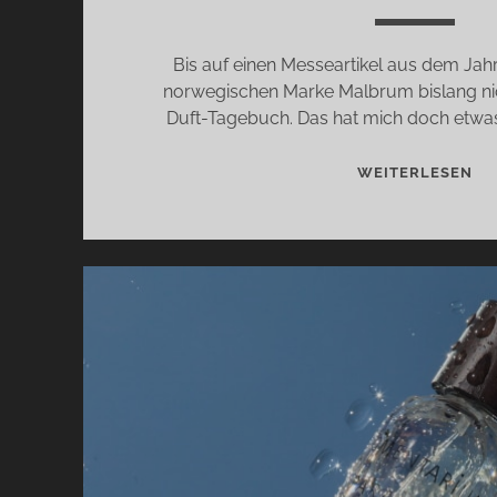
Bis auf einen Messeartikel aus dem Jah
norwegischen Marke Malbrum bislang nich
Duft-Tagebuch. Das hat mich doch etwas 
MA
WEITERLESEN
LÄ
UN
DR
GL
–
MI
AC
OF
FA