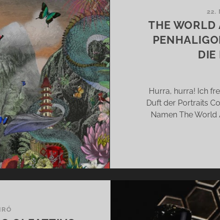
DITATIONEN
22.
THE WORLD 
OLETT
PENHALIGON
DIE
Hurra, hurra! Ich fr
Duft der Portraits C
Namen The World Ac
IRÓ