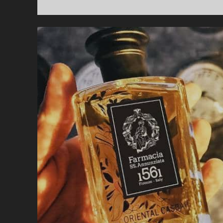
ST
RO
NO
ST
SO
IN
VE
UN
CI
D’
VO
OJ