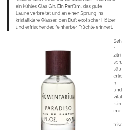
ein kühles Glas Gin. Ein Parfüm, das gute
Laune verbreitet und an einen Sprung ins
kristallklare Wasser, den Duft exotischer Hölzer
und erfrischender, feinherber Früchte erinnert.
Seh
r
zitri
sch,
säu
erlic
h
und
vital
isier
end
-
frisc