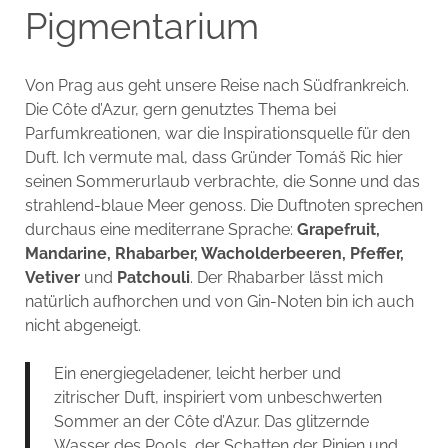
Pigmentarium
Von Prag aus geht unsere Reise nach Südfrankreich.
Die Côte d’Azur, gern genutztes Thema bei
Parfumkreationen, war die Inspirationsquelle für den
Duft. Ich vermute mal, dass Gründer Tomáš Ric hier
seinen Sommerurlaub verbrachte, die Sonne und das
strahlend-blaue Meer genoss. Die Duftnoten sprechen
durchaus eine mediterrane Sprache:
Grapefruit,
Mandarine, Rhabarber, Wacholderbeeren, Pfeffer,
Vetiver
und
Patchouli
. Der Rhabarber lässt mich
natürlich aufhorchen und von Gin-Noten bin ich auch
nicht abgeneigt.
Ein energiegeladener, leicht herber und
zitrischer Duft, inspiriert vom unbeschwerten
Sommer an der Côte d’Azur. Das glitzernde
Wasser des Pools, der Schatten der Pinien und