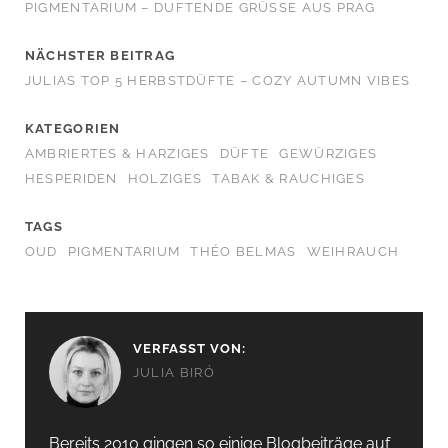
PIGMENTARIUM – DUFTENDE GRÜSSE AUS PRAG
NÄCHSTER BEITRAG
JULIAS TOP 5 HERBSTDÜFTE – COZY AUTUMN VIBES
KATEGORIEN
AMBRIERTES & HARZIGES
DÜFTE
GEWÜRZIGES
HESPERIDEN
HOLZIGES
TABAK & RAUCHIGES
TAGS
OUD
PIGMENTARIUM
THÉO BELMAS
WEIHRAUCH
VERFASST VON:
JULIA BIRÓ
Bereits 2010 gingen so einige Blogbeiträge auf