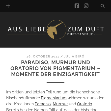
facebook
instagra
ÜBER UNS
DUFTVERZEICHNIS
MANUFAKTUREN
DUFTNOTEN
26. OKTOBER 2023
/
JULIA BIRÓ
PARADISO, MURMUR UND
KOMMENTARE
ORATORIO VON PIGMENTARIUM –
KATEGORIEN
MOMENTE DER EINZIGARTIGKEIT
SCHLAGWORTE
LINK-SAMMLUNG
ARTIKEL-ARCHIV
Im dritten und letzten Teil rund um die tschechische
Nischenduftmarke
Pigmentarium
widmen wir uns den
ONLINE-SHOP
drei Kreationen
Paradiso
,
Murmur
und
Oratorio
.
DAS ALZD-TEAM
Bereits bei den Namen fällt auf, dass der bisherige