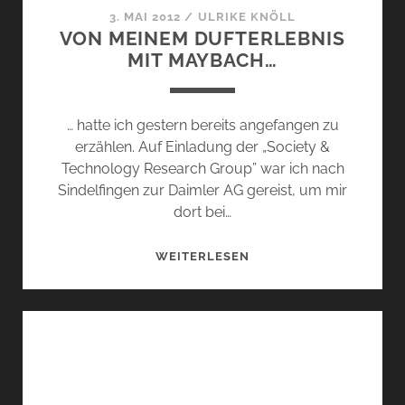
3. MAI 2012
/
ULRIKE KNÖLL
VON MEINEM DUFTERLEBNIS
MIT MAYBACH…
… hatte ich gestern bereits angefangen zu
erzählen. Auf Einladung der „Society &
Technology Research Group” war ich nach
Sindelfingen zur Daimler AG gereist, um mir
dort bei…
VON
WEITERLESEN
MEINEM
DUFTERLEBNIS
MIT
MAYBACH…