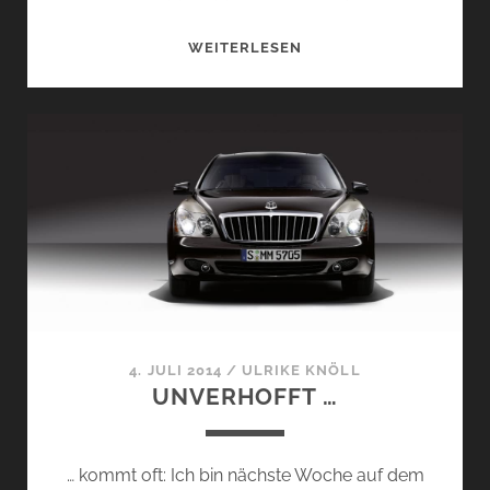
„BRING
WEITERLESEN
YOUR
OWN
FRAGRANCE“
…
4. JULI 2014
/
ULRIKE KNÖLL
UNVERHOFFT …
… kommt oft: Ich bin nächste Woche auf dem