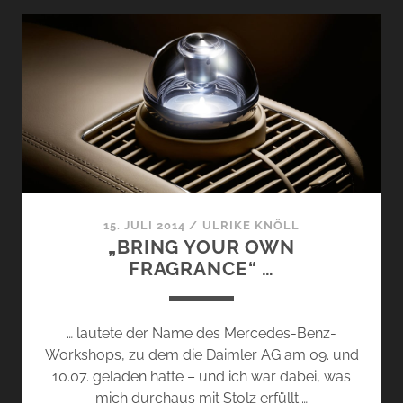
15. JULI 2014
/
ULRIKE KNÖLL
„BRING YOUR OWN
FRAGRANCE“ …
… lautete der Name des Mercedes-Benz-
Workshops, zu dem die Daimler AG am 09. und
10.07. geladen hatte – und ich war dabei, was
mich durchaus mit Stolz erfüllt.…