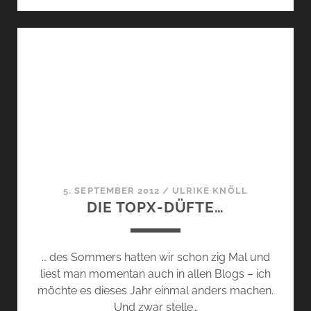
LEATHER“
–
LEDER
UND
ITALIENISCHE
FRISCHE
–
GEHT
DAS?
5. SEPTEMBER 2012
/
ULRIKE KNÖLL
DIE TOPX-DÜFTE…
… des Sommers hatten wir schon zig Mal und
liest man momentan auch in allen Blogs – ich
möchte es dieses Jahr einmal anders machen.
Und zwar stelle…