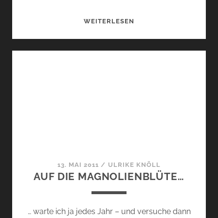
DIE
WEITERLESEN
TOPX-
DÜFTE…
13. MAI 2011
/
ULRIKE KNÖLL
AUF DIE MAGNOLIENBLÜTE…
… warte ich ja jedes Jahr – und versuche dann