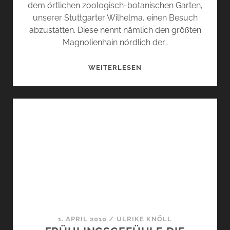
dem örtlichen zoologisch-botanischen Garten,
unserer Stuttgarter Wilhelma, einen Besuch
abzustatten. Diese nennt nämlich den größten
Magnolienhain nördlich der…
AUF
WEITERLESEN
DIE
MAGNOLIENBLÜTE…
1. APRIL 2010
/
ULRIKE KNÖLL