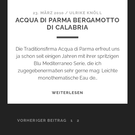
23. MÄRZ 2010
/
ULRIKE KNÖLL
ACQUA DI PARMA BERGAMOTTO
DI CALABRIA
Die Traditionsfirma Acqua di Parma erfreut uns
ja schon seit einigen Jahren mit ihrer spritzigen
Blu Mediterraneo Serie, die ich
zugegebenermaßen sehr gerne mag: Leichte
monothematische Eau de…
ACQUA
WEITERLESEN
DI
PARMA
BERGAMOTTO
SEITENNUMMERIERUNG
VORHERIGER BEITRAG
1
2
DI
CALABRIA
DER