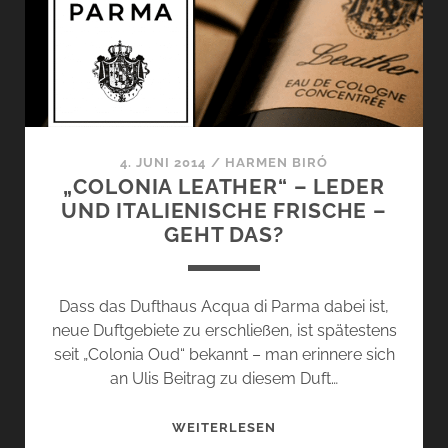
VON
MONTALE
UND
ACQUA
DI
PARMA
4. JUNI 2014
/
HARMEN BIRÓ
„COLONIA LEATHER“ – LEDER
UND ITALIENISCHE FRISCHE –
GEHT DAS?
Dass das Dufthaus Acqua di Parma dabei ist,
neue Duftgebiete zu erschließen, ist spätestens
seit „Colonia Oud“ bekannt – man erinnere sich
an Ulis Beitrag zu diesem Duft…
„COLONIA
WEITERLESEN