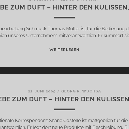
EBE ZUM DUFT – HINTER DEN KULISSEN, 
KULISSEN,
TEIL
11
earbeitung Schmuck Thomas Molter ist für die Bedienung de
ch unseres Unternehmens mitverantwortlich. Er kümmert s
AUS
WEITERLESEN
LIEBE
ZUM
DUFT
–
HINTER
DEN
22. JUNI 2009
/
GEORG R. WUCHSA
EBE ZUM DUFT – HINTER DEN KULISSEN,
KULISSEN,
TEIL
10
ationale Korrespondenz Shane Costello ist maßgeblich für di
rantwortlich. Er legt dort neue Produkte mit Beschreibung, Bi