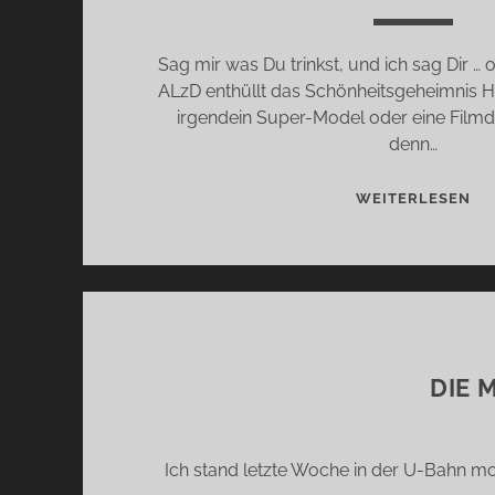
Sag mir was Du trinkst, und ich sag Dir … 
ALzD enthüllt das Schönheitsgeheimnis 
irgendein Super-Model oder eine Filmd
denn…
SA
WEITERLESEN
MI
WA
DU
TR
UN
IC
DIE 
SA
DI
…
OB
Ich stand letzte Woche in der U-Bahn mo
DU