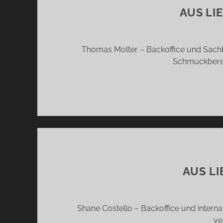
AUS LI
Thomas Molter – Backoffice und Sachb
Schmuckberei
AUS LI
Shane Costello – Backoffice und intern
ve