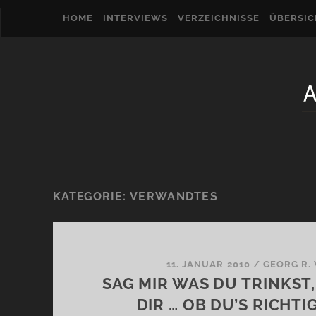
HOME
INTERVIEWS
VERZEICHNISSE
ÜBERSI
KATEGORIE:
VERWANDTES
11. JANUAR 2010
/
GEORG R.
SAG MIR WAS DU TRINKST,
DIR … OB DU’S RICHT