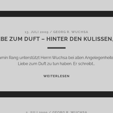
LIEBE
ZUM
DUFT
–
HINTER
DEN
13. JULI 2009
/
GEORG R. WUCHSA
EBE ZUM DUFT – HINTER DEN KULISSEN, 
KULISSEN,
TEIL
12
min Rang unterstützt Herrn Wuchsa bei allen Angelegenheite
Liebe zum Duft zu tun haben. Er schreibt…
AUS
WEITERLESEN
LIEBE
ZUM
DUFT
–
HINTER
DEN
2. JULI 2009
/
GEORG R. WUCHSA