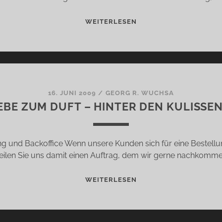
AUS
WEITERLESEN
LIEBE
ZUM
DUFT
–
HINTER
DEN
16. JUNI 2009
/
GEORG R. WUCHSA
EBE ZUM DUFT – HINTER DEN KULISSEN,
KULISSEN,
TEIL
8
ng und Backoffice Wenn unsere Kunden sich für eine Bestell
teilen Sie uns damit einen Auftrag, dem wir gerne nachkomme
AUS
WEITERLESEN
LIEBE
ZUM
DUFT