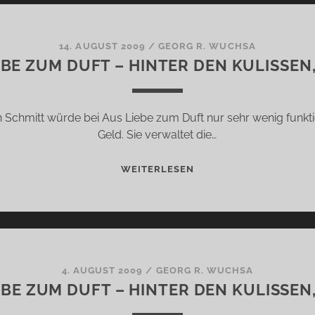
KLASSIKER?
14. AUGUST 2009
/
GEORG R. WUCHSA
EBE ZUM DUFT – HINTER DEN KULISSEN, 
 Schmitt würde bei Aus Liebe zum Duft nur sehr wenig funktion
Geld. Sie verwaltet die…
AUS
WEITERLESEN
LIEBE
ZUM
DUFT
–
HINTER
DEN
4. AUGUST 2009
/
GEORG R. WUCHSA
EBE ZUM DUFT – HINTER DEN KULISSEN, 
KULISSEN,
TEIL