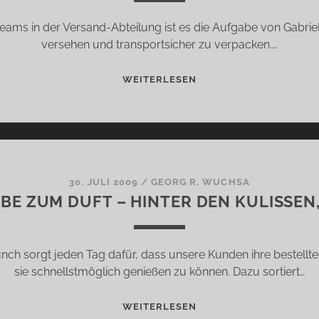
14
Teams in der Versand-Abteilung ist es die Aufgabe von Gabrie
versehen und transportsicher zu verpacken.…
AUS
WEITERLESEN
LIEBE
ZUM
DUFT
–
HINTER
DEN
30. JULI 2009
/
GEORG R. WUCHSA
EBE ZUM DUFT – HINTER DEN KULISSEN, 
KULISSEN,
TEIL
13
nch sorgt jeden Tag dafür, dass unsere Kunden ihre bestellt
sie schnellstmöglich genießen zu können. Dazu sortiert…
AUS
WEITERLESEN