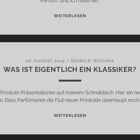
Parfum, und ich hätte sie…
CHTIG
CHST
DIE
WEITERLESEN
MACHT
DES
DUFTES
–
EIN
GEDANKENSPIEL
26. AUGUST 2009
/
GEORG R. WUCHSA
WAS IST EIGENTLICH EIN KLASSIKER?
(1)
rodukt-Präsentationen auf meinem Schreibtisch. Hier ein ne
. Dass Parfümerien die Flut neuer Produkte überhaupt noch
WAS
WEITERLESEN
IST
EIGENTLICH
EIN