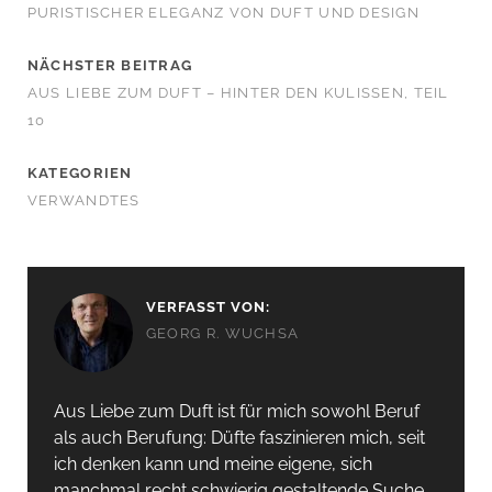
PURISTISCHER ELEGANZ VON DUFT UND DESIGN
NÄCHSTER BEITRAG
AUS LIEBE ZUM DUFT – HINTER DEN KULISSEN, TEIL
10
KATEGORIEN
VERWANDTES
VERFASST VON:
GEORG R. WUCHSA
Aus Liebe zum Duft ist für mich sowohl Beruf
als auch Berufung: Düfte faszinieren mich, seit
ich denken kann und meine eigene, sich
manchmal recht schwierig gestaltende Suche