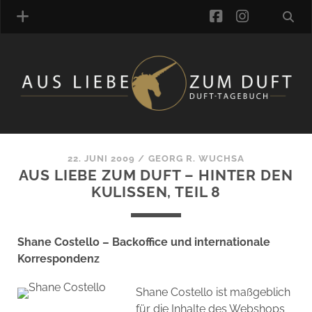
facebook
instagra
ÜBER UNS
DUFTVERZEICHNIS
MANUFAKTUREN
DUFTNOTEN
22. JUNI 2009
/
GEORG R. WUCHSA
AUS LIEBE ZUM DUFT – HINTER DEN
KOMMENTARE
KULISSEN, TEIL 8
KATEGORIEN
SCHLAGWORTE
LINK-SAMMLUNG
Shane Costello – Backoffice und internationale
ARTIKEL-ARCHIV
Korrespondenz
ONLINE-SHOP
Shane Costello ist maßgeblich
DAS ALZD-TEAM
für die Inhalte des Webshops