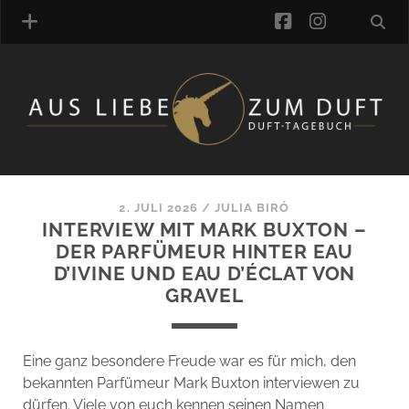
facebook
instagra
ÜBER UNS
DUFTVERZEICHNIS
MANUFAKTUREN
DUFTNOTEN
2. JULI 2026
/
JULIA BIRÓ
INTERVIEW MIT MARK BUXTON –
KOMMENTARE
DER PARFÜMEUR HINTER EAU
KATEGORIEN
D’IVINE UND EAU D’ÉCLAT VON
SCHLAGWORTE
GRAVEL
LINK-SAMMLUNG
ARTIKEL-ARCHIV
Eine ganz besondere Freude war es für mich, den
ONLINE-SHOP
bekannten Parfümeur Mark Buxton interviewen zu
DAS ALZD-TEAM
dürfen. Viele von euch kennen seinen Namen