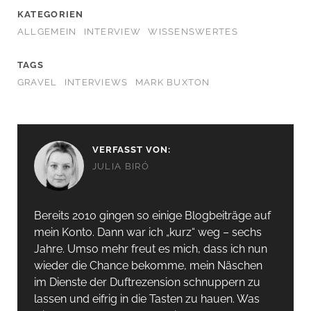
KATEGORIEN
ALLGEMEIN
INTERVIEW
WISSENSWERTES
TAGS
GRAVEL
INTERVIEWS
MARK BUXTON
VERFASST VON:
JULIA BIRÓ
Bereits 2010 gingen so einige Blogbeiträge auf
mein Konto. Dann war ich „kurz“ weg – sechs
Jahre. Umso mehr freut es mich, dass ich nun
wieder die Chance bekomme, mein Näschen
im Dienste der Duftrezension schnuppern zu
lassen und eifrig in die Tasten zu hauen. Was