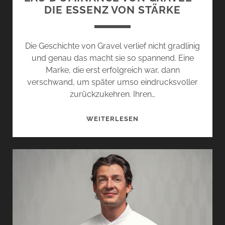
DIE ESSENZ VON STÄRKE
Die Geschichte von Gravel verlief nicht gradlinig
und genau das macht sie so spannend. Eine
Marke, die erst erfolgreich war, dann
verschwand, um später umso eindrucksvoller
zurückzukehren. Ihren…
EAU
WEITERLESEN
D’OMINANCE
VON
GRAVEL
–
DIE
ESSENZ
VON
STÄRKE