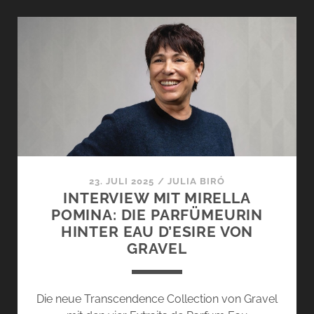
VON
GRAVEL
–
OLFAKTORISCHES
VERLANGEN
23. JULI 2025
/
JULIA BIRÓ
INTERVIEW MIT MIRELLA
POMINA: DIE PARFÜMEURIN
HINTER EAU D’ESIRE VON
GRAVEL
Die neue Transcendence Collection von Gravel