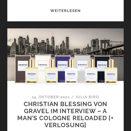
HAZEL
WEITERLESEN
UND
EVOLUTION
VON
GRAVEL
–
FREUNDSCHAFT
UND
WIEDERGEBURT
[+
VERLOSUNG]
14. OKTOBER 2021
/
JULIA BIRÓ
CHRISTIAN BLESSING VON
GRAVEL IM INTERVIEW – A
MAN’S COLOGNE RELOADED [+
VERLOSUNG]