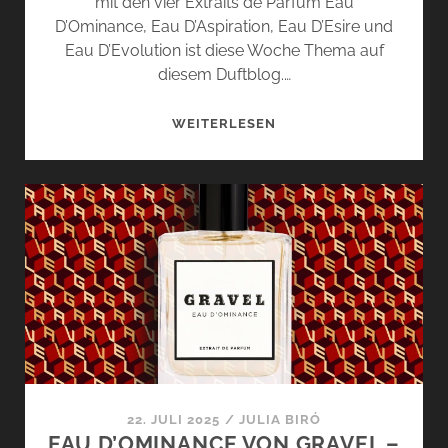
mit den vier Extraits de Parfum Eau
D’Ominance, Eau D’Aspiration, Eau D’Esire und
Eau D’Evolution ist diese Woche Thema auf
diesem Duftblog.…
INTERVIEW
WEITERLESEN
MIT
MIRELLA
POMINA:
DIE
PARFÜMEURIN
HINTER
EAU
D’ESIRE
VON
GRAVEL
22. JULI 2025
/
JULIA BIRÓ
EAU D’OMINANCE VON GRAVEL –