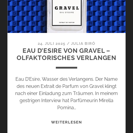
–
ZWISCHEN
STREBEN
UND
ENTFALTUNG
24. JULI 2025
/
JULIA BIRÓ
EAU D’ESIRE VON GRAVEL –
OLFAKTORISCHES VERLANGEN
Eau D’Esire, Wasser des Verlangens. Der Name
des neuen Extrait de Parfum von Gravel klingt
nach einer Einladung zum Träumen. In meinem
gestrigen Interview hat Parfümeurin Mirella
Pomina…
EAU
WEITERLESEN
D’ESIRE