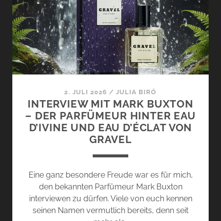
VON
GRAVEL
–
ZWEI
NEUE
DÜFTE
DER
TRANSCENDENCE
2. JULI 2026
/
JULIA BIRÓ
COLLECTION
INTERVIEW MIT MARK BUXTON
– DER PARFÜMEUR HINTER EAU
D’IVINE UND EAU D’ÉCLAT VON
GRAVEL
Eine ganz besondere Freude war es für mich,
den bekannten Parfümeur Mark Buxton
interviewen zu dürfen. Viele von euch kennen
seinen Namen vermutlich bereits, denn seit