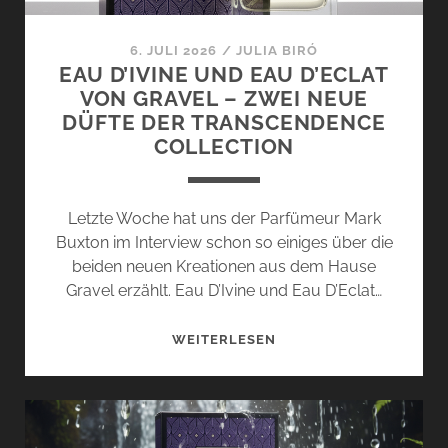
6. JULI 2026
/
JULIA BIRÓ
EAU D’IVINE UND EAU D’ECLAT
VON GRAVEL – ZWEI NEUE
DÜFTE DER TRANSCENDENCE
COLLECTION
Letzte Woche hat uns der Parfümeur Mark
Buxton im Interview schon so einiges über die
beiden neuen Kreationen aus dem Hause
Gravel erzählt. Eau D’Ivine und Eau D’Eclat…
EAU
WEITERLESEN
D’IVINE
UND
EAU
D’ECLAT