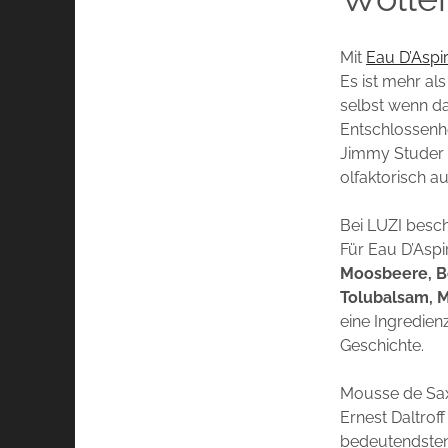
Mit
Eau D’Aspir
Es ist mehr al
selbst wenn das
Entschlossenhe
Jimmy Studer g
olfaktorisch a
Bei LUZI besch
Für Eau D’Aspi
Moosbeere, B
Tolubalsam, 
eine Ingredien
Geschichte.
Mousse de Sax
Ernest Daltroff
bedeutendsten 