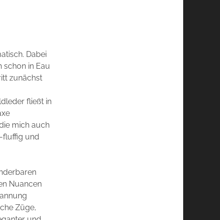
matisch. Dabei
ch schon in Eau
itt zunächst
eder fließt in
axe
 die mich auch
fluffig und
wunderbaren
hen Nuancen
Spannung
ische Züge,
leganter und