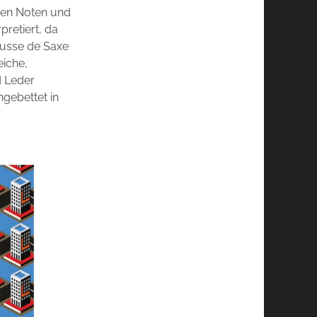
chen Noten und
retiert, da
ousse de Saxe
eiche,
d Leder
ngebettet in