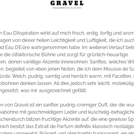
 Eau D’Aspiration wirkt auf mich frisch, erdig, torfig und aro
tragen von dieser hellen Leichtigkeit und Luftigkeit, die ich au
d Eau D’Esire wahrgenommen habe. Im weiteren Verlauf betr
 die olfaktorische Bühne und sorgt für grünlich-heuartige
, denen vanillige Akzente innewohnen. Sanftes, weiches Wildl
n, begleitet von eben jenen Noten, die ich dem Mousse de S
rde. Weich, pudrig, samtig und herrlich warm, mit Facetten,
bohnen denken lassen. All dies jedoch sehr leicht, molekülig-
gesetzt, was mir ausgezeichnet gefällt.
on von Gravel ist ein sanfter, pudrig-cremiger Duft, der die 
kabohne mit geschmeidigem Leder und kuschelig-behaglic
schendurch blitzen fruchtige Akzente auf, die eine gewisse 
mich besitzt das Extrait de Parfum definitiv klassisch-nostalg
dern umgesetzt. Präsent und gleichzeitig transparent, ein e