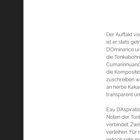
Der Auftakt von
ist er stets ge
D’Ominance un
die Tonkabohne
Cumarinnuancen
die Kompositio
zuschreiben wü
an herbe Kakao
transparent um
Eau D’Aspirati
Noten der Ton
verbindet. Zwi
verleihen. Für 
jedoch sehr mo