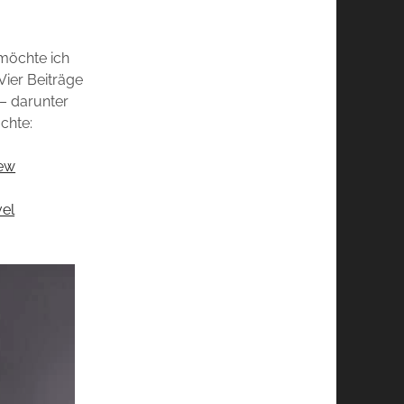
öchte ich
ier Beiträge
 – darunter
chte:
iew
vel