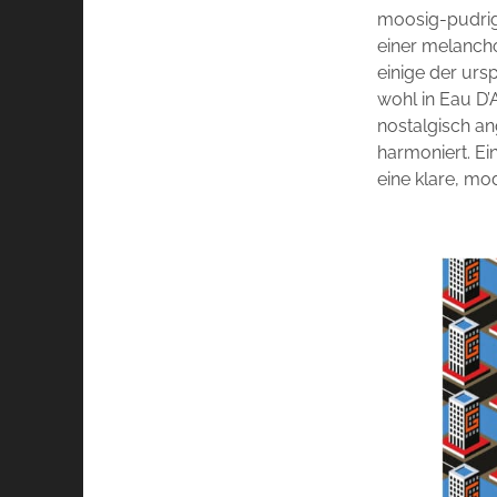
moosig-pudrige
einer melancho
einige der urs
wohl in Eau D’
nostalgisch a
harmoniert. Ei
eine klare, mo