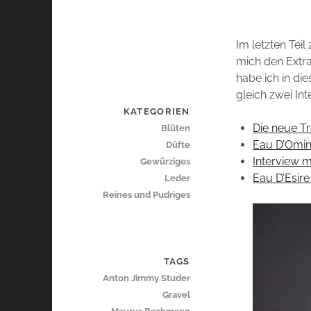
Im letzten Te
mich den Extr
habe ich in die
gleich zwei In
KATEGORIEN
Die neue T
Blüten
Eau D’Omin
Düfte
Interview m
Gewürziges
Eau D’Esire
Leder
Reines und Pudriges
TAGS
Anton Jimmy Studer
Gravel