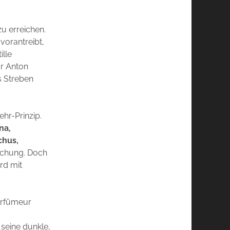
u erreichen.
vorantreibt,
ille
ur Anton
s Streben
hr-Prinzip.
na,
chus,
schung. Doch
rd mit
arfümeur
 seine dunkle,