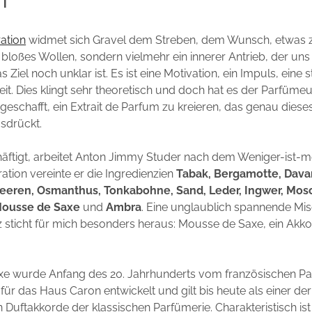
ation
widmet sich Gravel dem Streben, dem Wunsch, etwas z
s bloßes Wollen, sondern vielmehr ein innerer Antrieb, der uns 
 Ziel noch unklar ist. Es ist eine Motivation, ein Impuls, eine st
it. Dies klingt sehr theoretisch und doch hat es der Parfüme
eschafft, ein Extrait de Parfum zu kreieren, das genau diese
usdrückt.
äftigt, arbeitet Anton Jimmy Studer nach dem Weniger-ist-me
ration vereinte er die Ingredienzien
Tabak, Bergamotte, Dava
eeren, Osmanthus, Tonkabohne, Sand, Leder, Ingwer, Mos
Mousse de Saxe
und
Ambra
. Eine unglaublich spannende Mi
z sticht für mich besonders heraus: Mousse de Saxe, ein Akko
e wurde Anfang des 20. Jahrhunderts vom französischen P
 für das Haus Caron entwickelt und gilt bis heute als einer der
Duftakkorde der klassischen Parfümerie. Charakteristisch ist